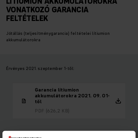
LÍTIUMION AKKUMULÁTOROKRA
VONATKOZÓ GARANCIA
FELTÉTELEK
Jótállás (teljesítménygarancia) feltételei lítiumion
akkumulátorokra
Érvényes 2021. szeptember 1-től:
Garancia lítiumion
akkumulátorokra 2021. 09. 01-
től
PDF
(626,2 KB)
Érvényes 2021. augusztus 31-ig: