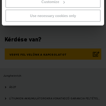
Business Network
Közösségi média
Customize
REGISZTRÁCIÓ
Use necessary cookies only
Kérdése van?
VEGYE FEL VELÜNK A KAPCSOLATOT
Jungheinrich
ÁSZF
LÍTIUMION AKKUMULÁTOROKRA VONATKOZÓ GARANCIA FELTÉTELEK