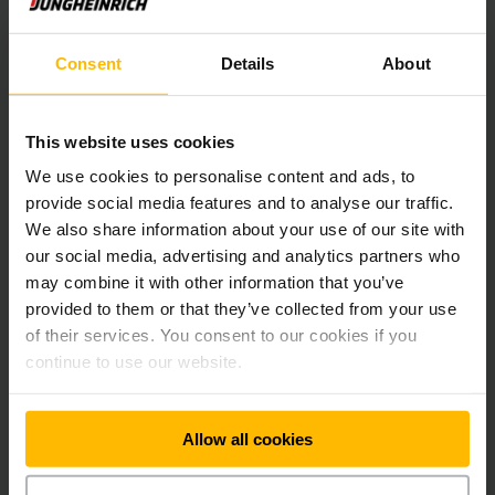
Garancia lítiumion
Consent
Details
About
akkumulátorokra 2021. 08. 31-
ig
PDF
(357,6 KB)
This website uses cookies
We use cookies to personalise content and ads, to
provide social media features and to analyse our traffic.
Garancia leírása:
We also share information about your use of our site with
our social media, advertising and analytics partners who
may combine it with other information that you’ve
Lítiumion elégedettségi
provided to them or that they’ve collected from your use
garancia
of their services. You consent to our cookies if you
PDF
(308,5 KB)
continue to use our website.
Allow all cookies