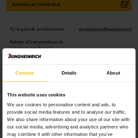
KAPCSOLAT FELVÉTELE
Új targoncák értékesítése:
ertekesites@jungheinrich.hu
Raktári állványrendszerek,
automata rendszerek,
önvezető targoncák
ertekesites@jungheinrich.hu
értékesítése:
Consent
Details
About
Használt targoncák
hasznaltgep@jungheinrich.h
értékesítése:
This website uses cookies
Targoncabérlet:
berlet@jungheinrich.hu
We use cookies to personalise content and ads, to
Szerviz, alkatrész:
szerviz@jungheinrich.hu
provide social media features and to analyse our traffic.
We also share information about your use of our site with
Pénzügy:
penzugy@jungheinrich.hu
our social media, advertising and analytics partners who
may combine it with other information that you’ve