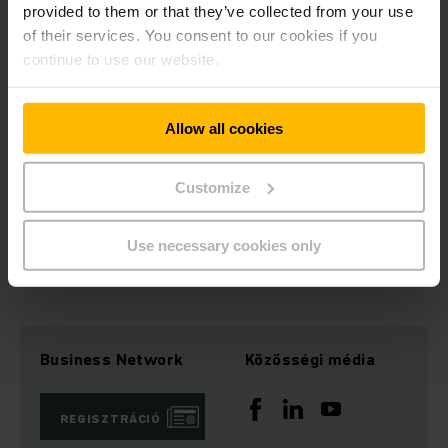
provided to them or that they’ve collected from your use
Profishop webáruház: info@jungheinrich-profishop.hu
of their services. You consent to our cookies if you
continue to use our website.
www.jungheinrich-profishop.hu
Allow all cookies
EU Adószám: HU10773903
Cégjegyzékszám: 13-09-070761
Customize
KAPCSOLAT FELVÉTELE
Use necessary cookies only
Business Network
Közösségi média
REGISZTRÁCIÓ