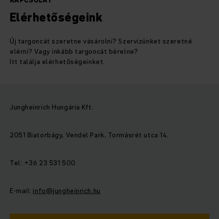
KAPCSOLAT
Elérhetőségeink
Új targoncát szeretne vásárolni? Szervizünket szeretné
elérni? Vagy inkább targoncát bérelne?
Itt találja elérhetőségeinket.
Jungheinrich Hungária Kft.
2051 Biatorbágy, Vendel Park, Tormásrét utca 14.
Tel: +36 23 531 500
E-mail:
info@jungheinrich.hu