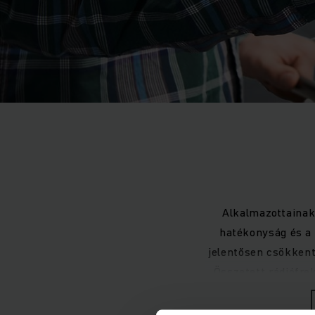
Alkalmazottainak 
hatékonyság és a 
jelentősen csökkent
Összetett rádiófre
jármű terminálokat,
WLAN infrastrukt