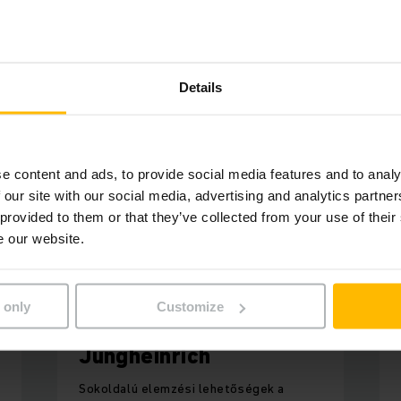
 és támogatás egy kézből, megbízható, leállás ellen biztos
garantálva.
Details
e content and ads, to provide social media features and to analy
 our site with our social media, advertising and analytics partn
 provided to them or that they’ve collected from your use of their
e our website.
Fleet Enterprise a Jungheinrichtől
 only
Customize
Fleet Enterprise by
Jungheinrich
Sokoldalú elemzési lehetőségek a