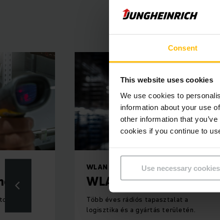
üzembe helyezés
Consent
This website uses cookies
We use cookies to personalis
information about your use of
other information that you’ve
cookies if you continue to us
WLAN infrastruktúra
Use necessary cookies
ner
WLAN infrastruktúra
ztonságos
Több éves rádiós tapasztalat a
logisztika és a gyártás területén.