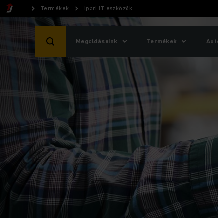
Termékek
Ipari IT eszközök
Megoldásaink
Termékek
Aut