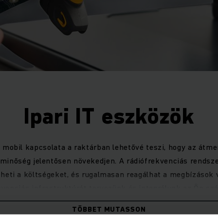
Ipari IT eszközök
mobil kapcsolata a raktárban lehetővé teszi, hogy az átme
minőség jelentősen növekedjen. A rádiófrekvenciás rendsz
heti a költségeket, és rugalmasan reagálhat a megbízások vá
kvenciás infrastruktúrát tervezünk és integrálunk az Ön sz
 kézi terminálokat, vonalkód olvasókat, címkenyomtatókat, 
TÖBBET MUTASSON
úra stb. – olyan kiváló minőségű termékekkel és szolgáltat