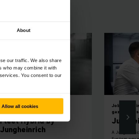
ított folyamatot
About
se our traffic. We also share
ers who may combine it with
 services. You consent to our
Digitális termékek és szoftver
Jobb átteki
Allow all cookies
megoldások
gazdaságos
Fleet Hybrid by
Junghe
Jungheinrich
A Jungheinri
System egy m