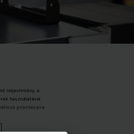
nő teljesítmény, a
erek használatával
ltozó prioritásaira.
ámára – beleértve a
mobil trolikocsikat,
ásokkal, mint pl.