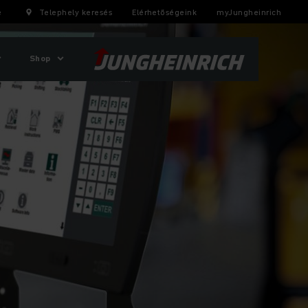
e
Telephely keresés
Elérhetőségeink
myJungheinrich
Shop