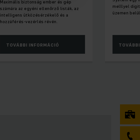
Maximális biztonság ember és gép
melllyel digi
számára az egyéni ellenőrző listák, az
üzemen belüli
intelligens ütközésérzékelő és a
hozzáférés-vezérlés révén.
TOVÁBBI INFORMÁCIÓ
TOVÁBBI