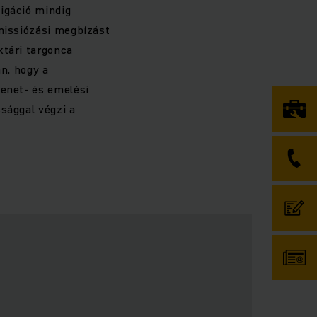
igáció mindig
omissiózási megbízást
ktári targonca
án, hogy a
menet- és emelési
sággal végzi a