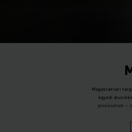
M
Magasraktári targ
egyedi árucikk
jeleskednek – t