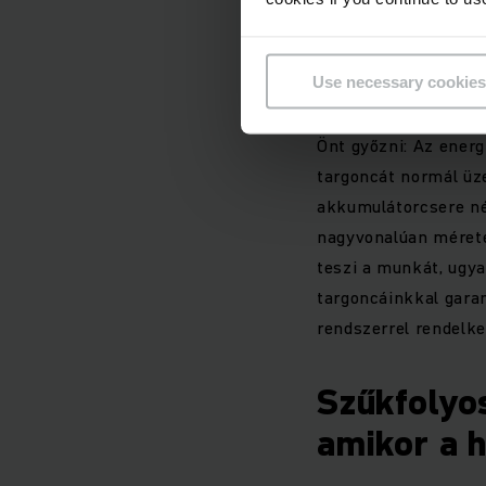
Magasrakt
maximális
Use necessary cookies
Ha értékeli a nagy t
Önt győzni: Az ener
targoncát normál ü
akkumulátorcsere né
nagyvonalúan mérete
teszi a munkát, ugy
targoncáinkkal gara
rendszerrel rendelk
Szűkfolyo
amikor a 