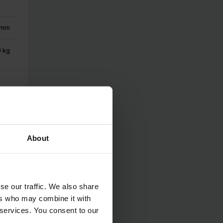
 mm
0 kg
Ó
About
se our traffic. We also share
ers who may combine it with
 services. You consent to our