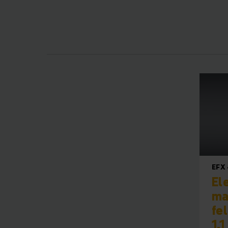
Tel
Intelligens automa
önvezető eszközökké
egyszerűsítik 
kompetens partner
targoncákat (AGV), 
EFX 
El
ma
fe
1.1