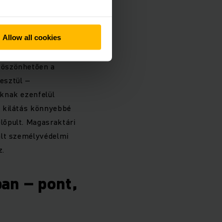
mény és
Allow all cookies
 biztosan meg fogja
köszönhetően a
esztül –
aknak ezenfelül
ó kilátás könnyebbé
lőpult. Magasraktári
ált személyvédelmi
z.
an – pont,