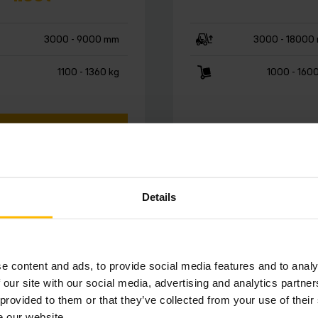
3000 - 9000 mm
3000 - 18000
1100 - 1360 kg
1000 - 160
OVÁBBI INFORMÁCIÓ
JÁNLATKÉRÉS
TOVÁBBI INFORMÁCI
Details
e content and ads, to provide social media features and to analy
 our site with our social media, advertising and analytics partn
 provided to them or that they’ve collected from your use of their
e our website.