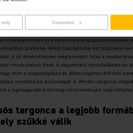
ári targoncánk: erős teljesít
 biztonság
 only
Customize
eljesítményt, akkor az elektromos magasraktári targoncánk
gia-visszanyerésnek és a hatékony energiagazdálkodásnak 
zemmódban probléma nélkül használhatja két műszakon ker
lkül. A jól áttekinthetően megtervezett fülke a munkatárs
zett munkahelyet kínál. A nagyméretű tárolófelületek és j
anúgy mint a magasságában és dőlésszögében állítható keze
ntáljuk munkatársai biztonságát is: Minden targonca integr
ezik a legmagasabb biztonsági követelmények teljesítéséhe
sós targonca a legjobb formáb
hely szűkké válik