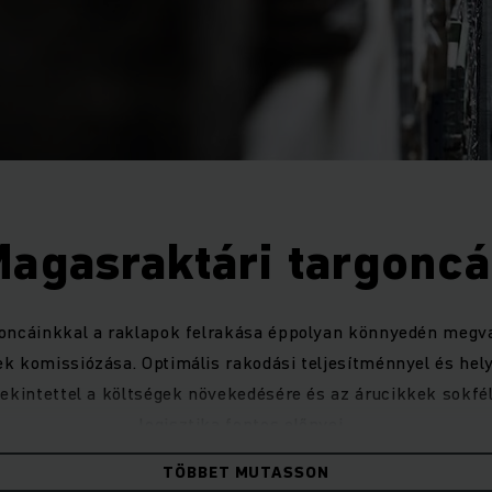
agasraktári targonc
oncáinkkal a raklapok felrakása éppolyan könnyedén megva
ek komissiózása. Optimális rakodási teljesítménnyel és hel
ekintettel a költségek növekedésére és az árucikkek sokfé
logisztika fontos előnyei.
TÖBBET MUTASSON