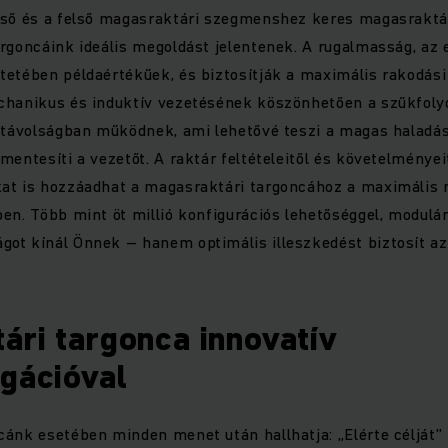
pső és a felső magasraktári szegmenshez keres magasraktá
rgoncáink ideális megoldást jelentenek. A rugalmasság, az
etében példaértékűek, és biztosítják a maximális rakodási
chanikus és induktív vezetésének köszönhetően a szűkfoly
d távolságban működnek, ami lehetővé teszi a magas haladás
mentesíti a vezetőt. A raktár feltételeitől és követelményei
at is hozzáadhat a magasraktári targoncához a maximális
en. Több mint öt millió konfigurációs lehetőséggel, modulá
ot kínál Önnek – hanem optimális illeszkedést biztosít az
ári targonca innovatív
igációval
cánk esetében minden menet után hallhatja: „Elérte célját