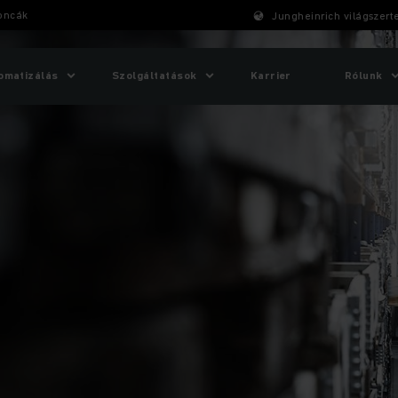
goncák
Jungheinrich világszert
omatizálás
Szolgáltatások
Karrier
Rólunk