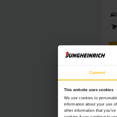
T
A
Consent
This website uses cookies
We use cookies to personalis
information about your use of
other information that you’ve
cookies if you continue to us