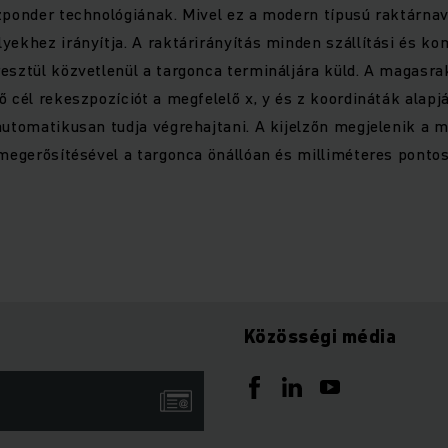
zponder technológiának. Mivel ez a modern típusú raktárnav
yekhez irányítja. A raktárirányítás minden szállítási és k
esztül közvetlenül a targonca termináljára küld. A magasra
ő cél rekeszpozíciót a megfelelő x, y és z koordináták alapj
automatikusan tudja végrehajtani. A kijelzőn megjelenik a 
 megerősítésével a targonca önállóan és milliméteres pontos
Közösségi média