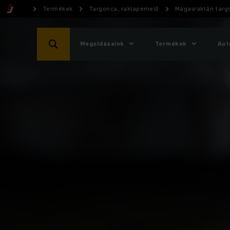
Termékek
Targonca, raklapemelő
Magasraktári tar
Megoldásaink
Termékek
Aut