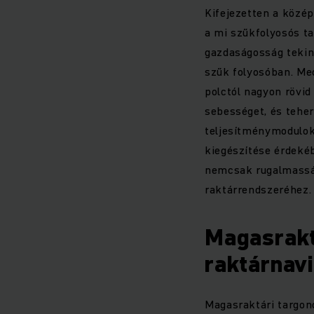
Kifejezetten a közé
a mi szűkfolyosós ta
gazdaságosság tekint
szűk folyosóban. Me
polctól nagyon rövi
sebességet, és teher
teljesítménymodulok
kiegészítése érdekéb
nemcsak rugalmasság
raktárrendszeréhez.
Magasrakt
raktárnav
Magasraktári targon