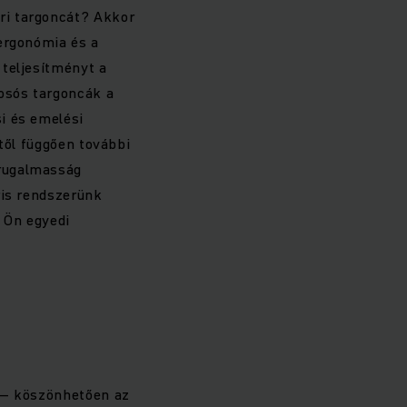
ri targoncát? Akkor
 ergonómia és a
 teljesítményt a
osós targoncák a
i és emelési
től függően további
 rugalmasság
ris rendszerünk
 Ön egyedi
” – köszönhetően az