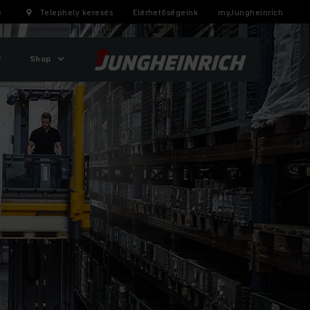
e
Telephely keresés
Elérhetőségeink
myJungheinrich
Shop