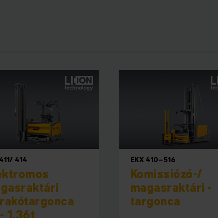
jesen automatizált használatra is alka
tizálási komponensekkel a gyakorlatban jól bevált sorozat
 (AGV) változnak át. Intelligens szoftverrel együtt a raktára
a folyamatokat, és a hatékonyságot új szintre emelik. Az a
eként, az Ön igényeinek megfelelően tervezzük és valósítj
amellyel raktárának gazdasági hatékonyságát teljesen auto
411/ 414
EKX 410–516
ektromos
Komissiózó-/
gasraktári
magasraktári ­
lrakótargonca
targonca
 - 1.36t