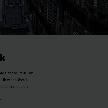
ák
lósítható, mint az
ykihasználással
leségére, ezek a