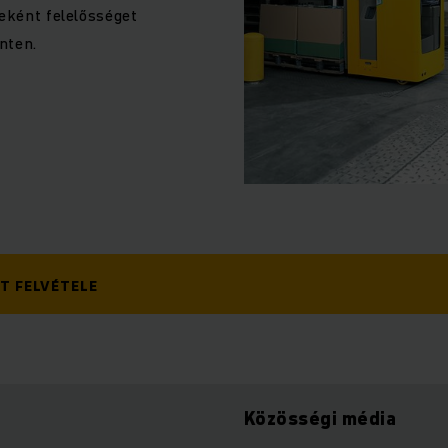
jeként felelősséget
nten.
T FELVÉTELE
Közösségi média