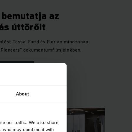
 bemutatja az
s úttörőit
ntést Tessa, Farid és Florian mindennapi
 Pioneers” dokumentumfilmjeinkben.
About
se our traffic. We also share
ers who may combine it with