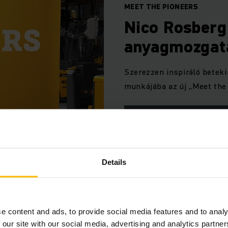
MEET THE PIONEERS
Nico Rosberg
anyagmozgatá
Szerezzen inspiráló beteki
munkájába az új „Meet the
TOVÁBBI INFORMÁCIÓ
Details
e content and ads, to provide social media features and to analy
 our site with our social media, advertising and analytics partn