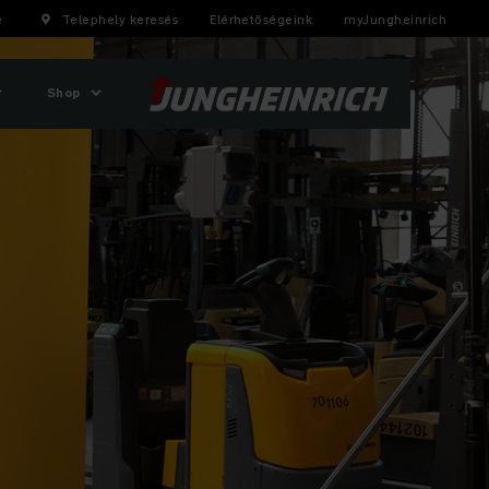
e
Telephely keresés
Elérhetőségeink
myJungheinrich
Shop