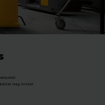
s
bványokat.
önböztet meg minket.