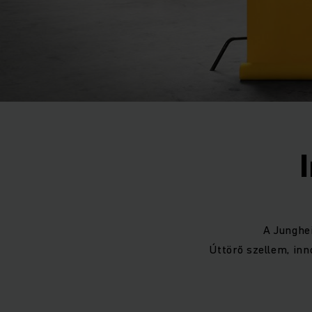
A Junghei
Úttörő szellem, inn