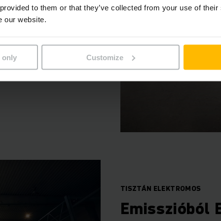
ogisztikában
 provided to them or that they’ve collected from your use of their
e our website.
amatosan megkérdőjelezzük
j intralogisztikai
n tehetnénk raktárát még
 only
Customize
abbá? Nézzük!
TISZTÁN ELEKTROMOS
Emisszióból 