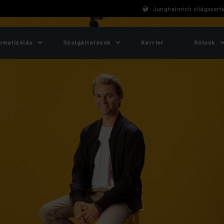
Jungheinrich világszert
omatizálás
Szolgáltatások
Karrier
Rólunk