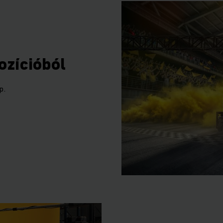
ozícióból
ap.