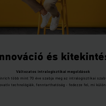
Innováció és kitekinté
Változatos intralogisztikai megoldások
nrich több mint 70 éve szabja meg az intralogisztikai sza
ovatív technológiák, fenntarthatóság - fedezze fel, mi kül