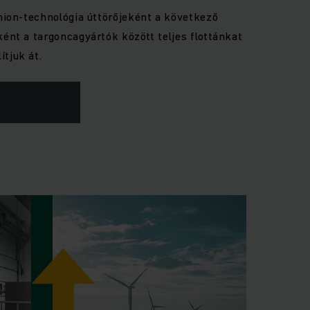
umion-technológia úttörőjeként a következő
ként a targoncagyártók között teljes flottánkat
tjuk át.