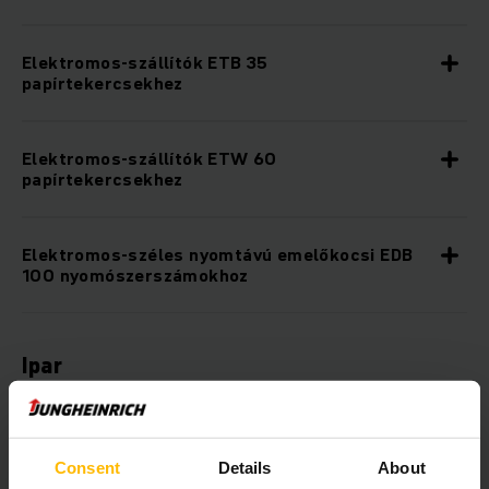
Elektromos-szállítók ETB 35
papírtekercsekhez
Elektromos-szállítók ETW 60
papírtekercsekhez
Elektromos-széles nyomtávú emelőkocsi EDB
100 nyomószerszámokhoz
Ipar
Elektromos-szállító ETB 80 acéltekercsekhez
Consent
Details
About