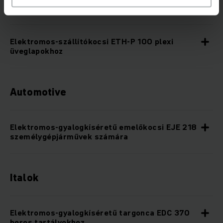
Vegyipar / gyógyszergyártás
Elektromos-szállítókocsi ETH-P 100 plexi
üveglapokhoz
Automotive
Elektromos-gyalogkíséretű emelőkocsi EJE 218
személygépjárművek számára
Italok
Elektromos-gyalogkíséretű targonca EDC 370
boros tartályokhoz