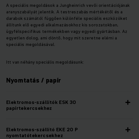
A speciális megoldások a Jungheinrich vevői orientációjának
aranyszabályát jelentik. A testreszabás mértékétől és a
darabok számától függően különféle speciális eszközöket
állítunk elő egyedi alkalmazásokhoz kis sorozatokban,
ügyfélspecifikus termékekben vagy egyedi gyártásban. Az
egyetlen dolog, ami döntő, hogy mit szeretne elérni a
speciális megoldásával.
Itt van néhány speciális megoldásunk:
Nyomtatás / papír
Elektromos-szállítók ESK 30
papírtekercsekhez
Elektromos-szállító EKE 20 P
nyomtatótekercsekhez