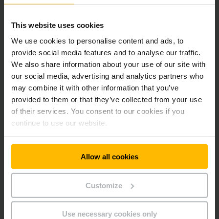
Elektromos-gyalogkíséretű emelőkocsi EDB 20
olvasztótégelyek számára
This website uses cookies
We use cookies to personalise content and ads, to
provide social media features and to analyse our traffic.
Elektromos-gyalogkíséretű emelőkocsi EDB 135
We also share information about your use of our site with
daruval
our social media, advertising and analytics partners who
may combine it with other information that you’ve
Elektromos-gyalogkíséretű emelőkocsi EDK 06
provided to them or that they’ve collected from your use
daruval
of their services. You consent to our cookies if you
continue to use our website.
Elektromos-gyalogkíséretű emelőkocsi EDK 90
kábeldobok számára
Allow all cookies
Elektromos-szállítók ETW 22 vágott fához
Customize
Use necessary cookies only