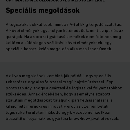
OPTIMÁLIS MEGOLDÁSOK SPECIÁLIS IGÉNYEKRE
Speciális megoldások
A logisztika sokkal több, mint az A-tól B-ig terjedő szállítás.
A követelmények ugyanolyan különbözőek, mint az ipar és az
iparágak. Ha a sorozatgyártású termékek nem felelnek meg
kellően a különleges szállítási követelményeknek, egy
speciális konstrukciós megoldás alkalmas lehet Önnek.
Az ilyen megoldások kombinálják például egy speciális
teherrészt egy alapfelszereltségű hajtóműrésszel. Épp
pontosan úgy, ahogy a gyártási és logisztikai folyamatokhoz
szükséges. Annak érdekében, hogy személyre szabott
szállítási megoldásokat találjunk ipari felhasználásra, a
kifinomult mérnöki és innovatív erőt az üzemen belüli
logisztika területén működő egyik vezető nemzetközi
beszállító folyamat- és gyártási know-how-jával ötvözzük.