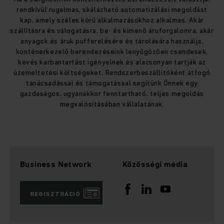
rendkívül rugalmas, skálázható automatizálási megoldást
kap, amely széles körű alkalmazásokhoz alkalmas. Akár
szállításra és válogatásra, be- és kimenő áruforgalomra, akár
anyagok és áruk pufferelésére és tárolására használja,
konténerkezelő berendezéseink lenyűgözően csendesek,
kevés karbantartást igényelnek és alacsonyan tartják az
üzemeltetési költségeket. Rendszerbeszállítóként átfogó
tanácsadással és támogatással segítünk Önnek egy
gazdaságos, ugyanakkor fenntartható, teljes megoldás
megvalósításában vállalatának.
Business Network
Közösségi média
REGISZTRÁCIÓ