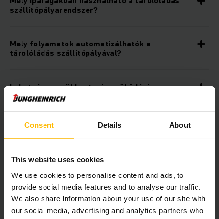
Mely iparágakban használható a tárolóládás
szállítópályarendszer?
Mely folyamatok automatizálhatók a
tárolóládás szállítópályával?
Lehetséges csökkenteni a működési
költségeket egy optimális tárolóládás
szállítórendszerrel?
Consent
Details
About
Kombinálható a Jungheinrich tárolóládás
szállítópályarendszer más termékekkel?
This website uses cookies
We use cookies to personalise content and ads, to
Integrálható a tárolóládás
provide social media features and to analyse our traffic.
szállítópályarendszer az IT infrastruktúrámba?
We also share information about your use of our site with
our social media, advertising and analytics partners who