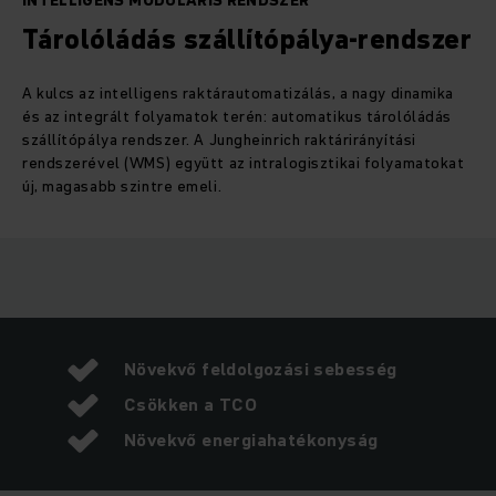
INTELLIGENS MODULÁRIS RENDSZER
Tárolóládás szállítópálya-rendszer
A kulcs az intelligens raktárautomatizálás, a nagy dinamika
és az integrált folyamatok terén: automatikus tárolóládás
szállítópálya rendszer. A Jungheinrich raktárirányítási
rendszerével (WMS) együtt az intralogisztikai folyamatokat
új, magasabb szintre emeli.
Növekvő feldolgozási sebesség
Csökken a TCO
Növekvő energiahatékonyság