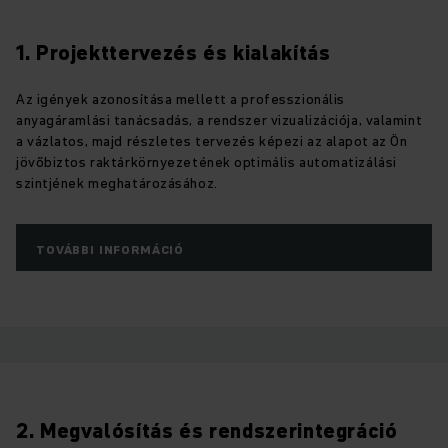
1. Projekttervezés és kialakítás
Az igények azonosítása mellett a professzionális
anyagáramlási tanácsadás, a rendszer vizualizációja, valamint
a vázlatos, majd részletes tervezés képezi az alapot az Ön
jövőbiztos raktárkörnyezetének optimális automatizálási
szintjének meghatározásához.
TOVÁBBI INFORMÁCIÓ
2. Megvalósítás és rendszerintegráció