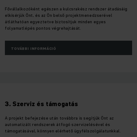
Fővállalkozóként egészen a kulcsrakész rendszer átadásáig
elkísérjük Önt, és az Ön belső projektmenedzserével
átláthatóan egyeztetve biztosítjuk minden egyes
folyamatlépés pontos végrehajtását.
TOVÁBBI INFORMÁCIÓ
3. Szerviz és támogatás
A projekt befejezése után továbbra is segítjük Önt az
automatizált rendszerek átfogó szervizelésével és
támogatásával, könnyen elérhető ügyfélszolgálatunkkal.