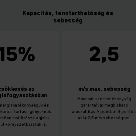
Kapacitás, fenntarthatóság és
sebesség
5%
2,5
kenés az
m/s max. sebesség
ogyasztásban
Maximális termelékenység
ahatékonyságuk és
garantálva: megbízható
ntartási igényüknek
áruszállítás A pontból B pontba,
zállítószalagjaink
akár 2,5 m/s sebességgel.
nyezetbarátak is.