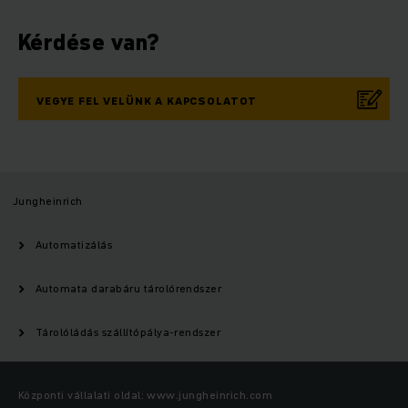
Kérdése van?
VEGYE FEL VELÜNK A KAPCSOLATOT
Jungheinrich
Automatizálás
Automata darabáru tárolórendszer
Tárolóládás szállítópálya-rendszer
Központi vállalati oldal: www.jungheinrich.com