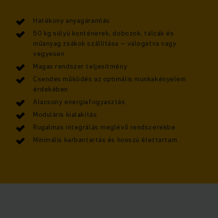
Hatékony anyagáramlás
50 kg súlyú konténerek, dobozok, tálcák és
műanyag zsákok szállítása – válogatva vagy
vegyesen
Magas rendszer teljesítmény
Csendes működés az optimális munkakényelem
érdekében
Alacsony energiafogyasztás
Moduláris kialakítás
Rugalmas integrálás meglévő rendszerekbe
Minimális karbantartás és hosszú élettartam