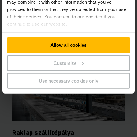
may combine it with other information that you’ve
Letölthető dokumentumok
provided to them or that they’ve collected from your use
of their services. You consent to our cookies if you
continue to use our website.
Automatizálás - testreszabott
megoldások egy kézből
PDF
(2,1 MB)
Allow all cookies
Termékek, amik érdekelhetik Önt
Customize
Use necessary cookies only
Raklap szállítópálya