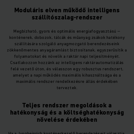
Moduláris elven működő intelligens
szállítószalag-rendszer
Megbízható, gyors és optimális energiafogyasztású –
konténerek, dobozok, tálcák és műanyag zsákok hatékony
szállítására szolgáló anyagmozgató berendezéseink
zökkenőmentes anyagáramlást biztosítanak, egyszerűsítik a
folyamatokat és növelik a raktár napi teljesítményét.
Csatlakozzon hozzánk az intelligens raktárautomatizálás
felé vezető úton, és válasszon egy robusztus rendszert,
amelyet a napi működés maximális kihasználtsága és a
maximális rendszer rendelkezésre állás érdekében
terveztek.
Teljes rendszer megoldások a
hatékonyság és a költséghatékonyság
növelése érdekében
Ha a Jungheinrich konténerkezelő berendezéseit választja,