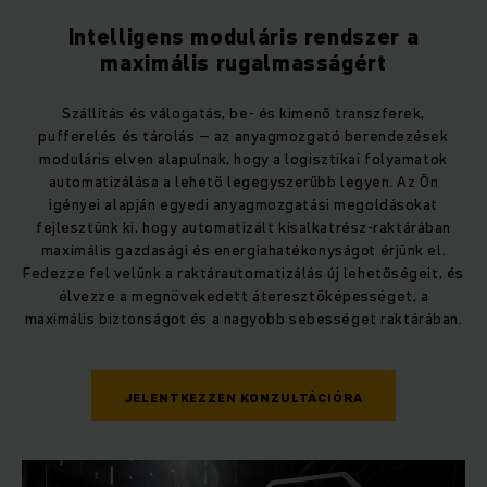
Intelligens moduláris rendszer a
maximális rugalmasságért
Szállítás és válogatás, be- és kimenő transzferek,
pufferelés és tárolás – az anyagmozgató berendezések
moduláris elven alapulnak, hogy a logisztikai folyamatok
automatizálása a lehető legegyszerűbb legyen. Az Ön
igényei alapján egyedi anyagmozgatási megoldásokat
fejlesztünk ki, hogy automatizált kisalkatrész-raktárában
maximális gazdasági és energiahatékonyságot érjünk el.
Fedezze fel velünk a raktárautomatizálás új lehetőségeit, és
élvezze a megnövekedett áteresztőképességet, a
maximális biztonságot és a nagyobb sebességet raktárában.
JELENTKEZZEN KONZULTÁCIÓRA