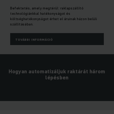
Befektetés, amely megtérül: raklapszállító
technológiánkkal hatékonyságot és
költséghatékonyságot érhet el áruinak házon belüli
szállításában.
TOVÁBBI INFORMÁCIÓ
Hogyan automatizáljuk raktárát három
lépésben