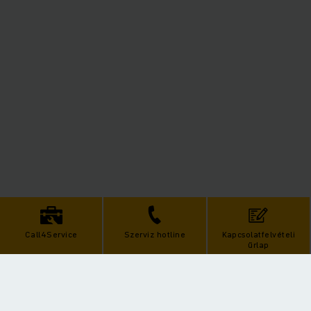
Call4Service
Szerviz hotline
Kapcsolatfelvételi
űrlap