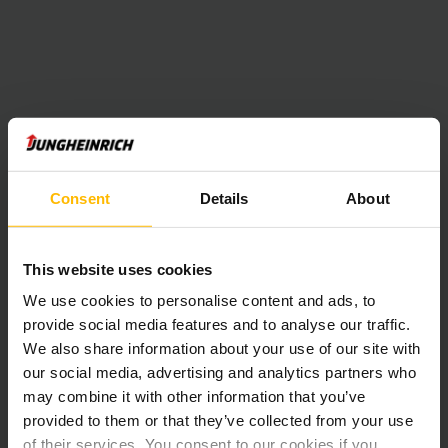
A legkorszerűbb technikával felszerelt Jungheinrich
emelőkocsik segítenek abban, hogy dinamikusan haladjunk a
raktárban. A Jungheinrich gyalogkíséretű és vezetőállásos
magasemelő targoncáit beépített lítiumion akkumulátorral
szerelték fel, ez pedig több szempontból is megnöveli az Ön
raktárának hatékonyságát. Az elektromos emelő targoncák
kialakítása az integrált akkumulátornak köszönhetően
kompakt méretűek, üzemeltetésüket pedig rendkívüli
Consent
Details
About
energiatakarékosság jellemzi. Ezért kifejezetten ajánlhatók
a többműszakos használatra. Egy Jungheinrich
gyalogkíséretű targonca kibérlése az Ön számára több
szempontból is kifizetődőnek bizonyul.
This website uses cookies
We use cookies to personalise content and ads, to
provide social media features and to analyse our traffic.
We also share information about your use of our site with
our social media, advertising and analytics partners who
may combine it with other information that you’ve
provided to them or that they’ve collected from your use
of their services. You consent to our cookies if you