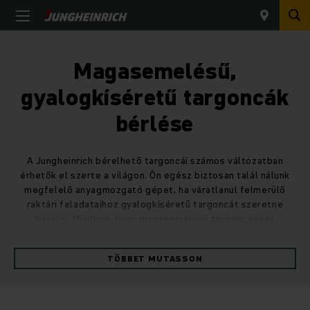
Magasemelésű,
gyalogkíséretű targoncák
bérlése
A Jungheinrich bérelhető targoncái számos változatban
érhetők el szerte a világon. Ön egész biztosan talál nálunk
megfelelő anyagmozgató gépet, ha váratlanul felmerülő
raktári feladataihoz gyalogkíséretű targoncát szeretne
bérelni. Mindegy, hogy magasemelésű targoncáinkat
gyalogkíséretű modellként vegyesen használja
gyalogkíséretű és vezetőállásos bevetésre vagy hosszú
TÖBBET MUTASSON
útszakaszokon ergonomikus oldalüléses targoncaként -
alkalomszerű komissiózásokra és a gazdaságos be- és
átraktározásokra egyaránt tökéletesen alkalmasak.