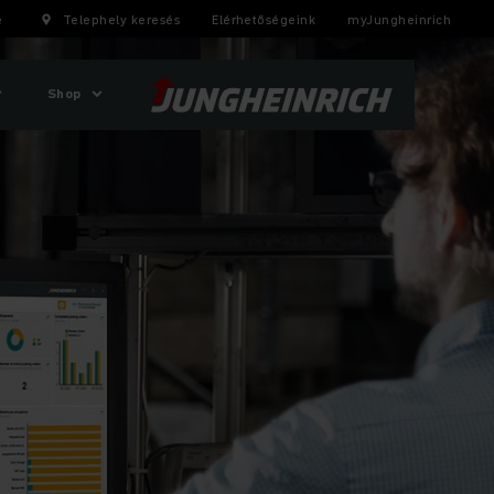
e
Telephely keresés
Elérhetőségeink
myJungheinrich
Shop