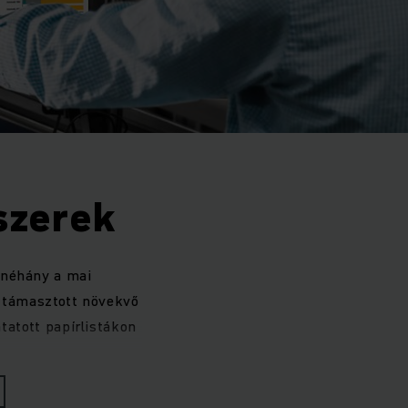
szerek
 néhány a mai
n támasztott növekvő
atott papírlistákon