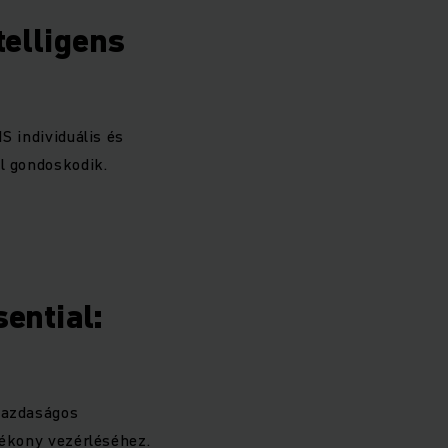
elligens
S individuális és
l gondoskodik.
ential:
gazdaságos
tékony vezérléséhez.