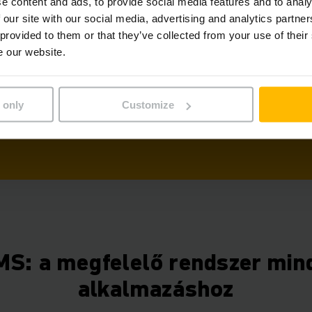
e content and ads, to provide social media features and to analy
intelligenciát is
 our site with our social media, advertising and analytics partn
 provided to them or that they’ve collected from your use of their
Intuitív kezelés a fel
e our website.
Problémamentes integr
További kompatibilitás
Házon belüli fejleszté
 only
Customize
támogatással
S: a megfelelő rendszer min
alkalmazáshoz