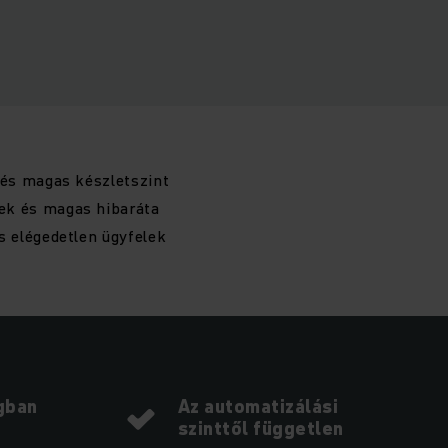
 és magas készletszint
ek és magas hibaráta
s elégedetlen ügyfelek
gban
Az automatizálási
szinttől független