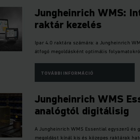
Jungheinrich WMS: Int
raktár kezelés
Ipar 4.0 raktára számára: a Jungheinrich WM
átfogó megoldásként optimális folyamatokró
TOVÁBBI INFORMÁCIÓ
Jungheinrich WMS Ess
analógtól digitálisig
A Jungheinrich WMS Essential egyszerű és 
megoldást kínál kis és közepes raktárak ha