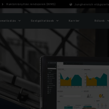
Raktárirányítási rendszerek (WMS)
Jungheinrich világszert
omatizálás
Szolgáltatások
Karrier
Rólunk