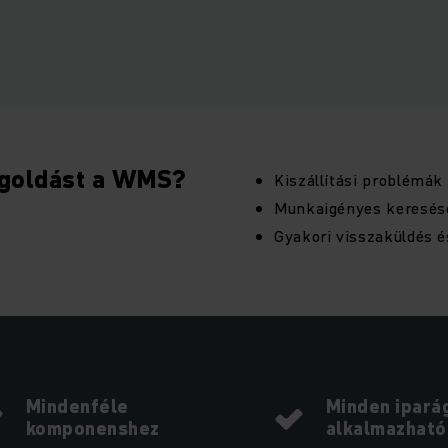
egoldást a WMS?
Kiszállítási problémák
Munkaigényes keresés
Gyakori visszaküldés é
Mindenféle
Minden ipará
komponenshez
alkalmazható