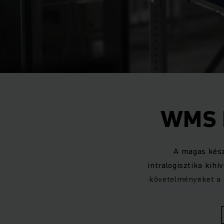
WMS R
A magas kész
intralogisztika kih
követelményeket a 