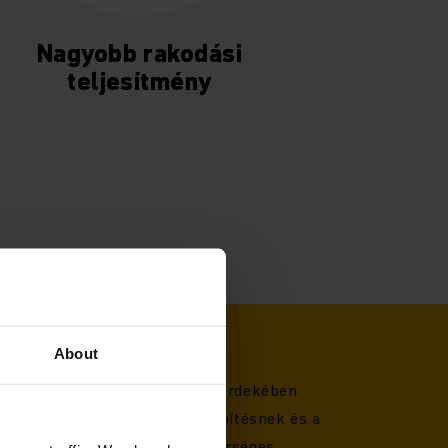
Nagyobb rakodási
teljesítmény
About
elés a maximális hatékonyság érdekében
s megoldások a moduláris felépítésnek és a
szönhetően, beleértve a mesterséges