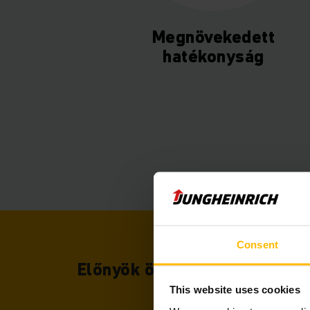
Megnövekedett
hatékonyság
Consent
Előnyök összefoglalása
This website uses cookies