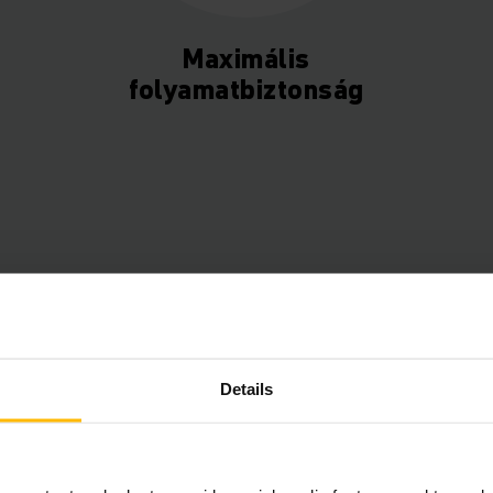
Maximális
folyamatbiztonság
Details
Teljes körű raktárkez
Intelligens és rugalma
sokféle funkciónak kö