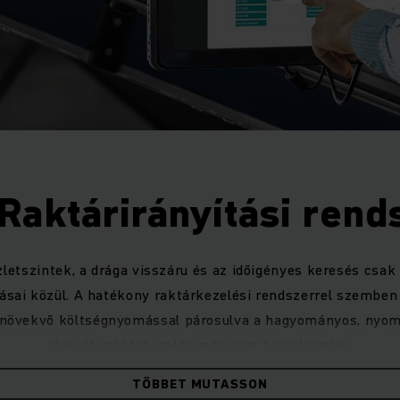
aktárirányítási rend
letszintek, a drága visszáru és az időigényes keresés csak
ívásai közül. A hatékony raktárkezelési rendszerrel szembe
növekvő költségnyomással párosulva a hagyományos, nyomt
alapuló raktárkezelés már nem tudja kezelni.
TÖBBET MUTASSON