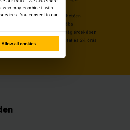
se our traffic. We also share
ers who may combine it with
 services. You consent to our
használóbarát felületnek köszönhetően
áció az Ön raktártechnológiájába
 a hosszú távú jövőbeli biztonság érdekében
s több mint 30 éves tapasztalattal és 24 órás
Allow all cookies
den