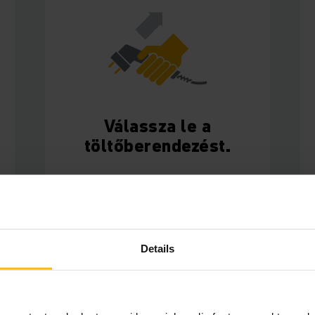
Válassza le a
töltőberendezést.
Details
3. Használat során