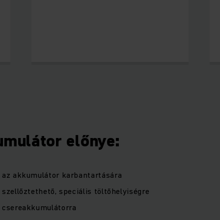
umulátor előnye:
 az akkumulátor karbantartására
szellőztethető, speciális töltőhelyiségre
 csereakkumulátorra