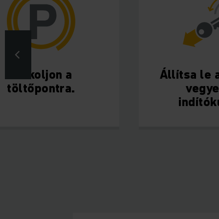
Parkoljon a
Állítsa le
töltőpontra.
vegye
indítók