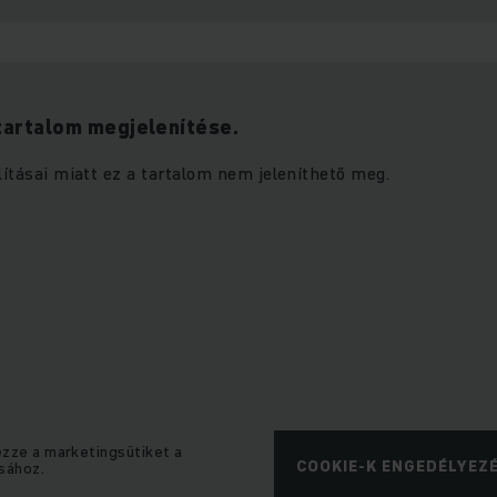
tartalom megjelenítése.
lításai miatt ez a tartalom nem jeleníthető meg.
ezze a marketingsütiket a
COOKIE-K ENGEDÉLYEZ
sához.