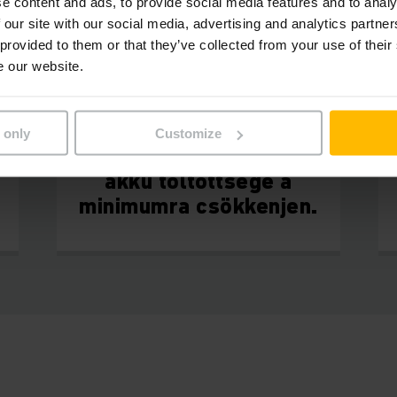
e content and ads, to provide social media features and to analy
 our site with our social media, advertising and analytics partn
 provided to them or that they’ve collected from your use of their
e our website.
 only
Customize
Ne hagyja, hogy az
akku töltöttsége a
minimumra csökkenjen.