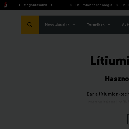
Megoldásaink
...
Lítiumion technológia
Líti
Megoldásaink
Termékek
Aut
Lítium
Haszno
Bár a lítiumion-te
meghajtással műk