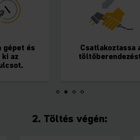
 a gépet és
Csatlakoztassa 
 ki az
töltőberendezést
ulcsot.
2. Töltés végén: