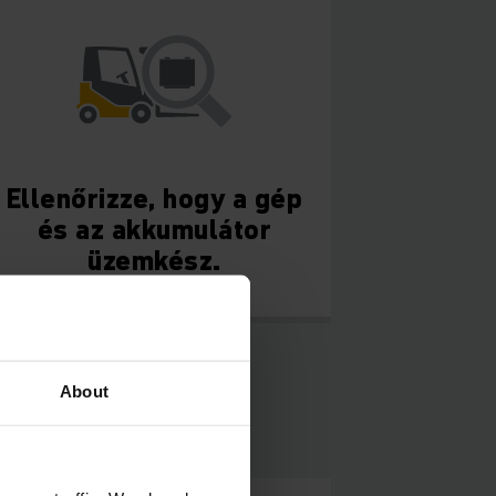
Ellenőrizze, hogy a gép
és az akkumulátor
üzemkész.
About