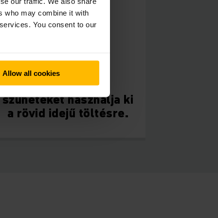
se our traffic. We also share
ers who may combine it with
 services. You consent to our
Allow all cookies
Az üzemközi
szüneteket használja ki
a rövid idejű töltésre.