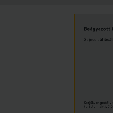
Beágyazott 
Sajnos sütibeál
Kérjük, engedély
tartalom aktiválá