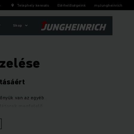
e
Telephely keresés
Elérhetőségeink
myJungheinrich
Shop
ezelése
tásáért
lőnyük van az egyéb
ulátorok megfelelő