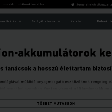
umion-akkumulátorok kezelése
Jungheinrich világszert
omatizálás
Szolgáltatások
Karrier
Rólunk
ion-akkumulátorok k
s tanácsok a hosszú élettartam biztosí
chnológiával működő anyagmozgató eszközöknek rengeteg e
ödő gépekkel szemben,
fontos viszont a lítiumion-akkum
kezelése, különben elveszíthetjük ezeket az előnyöket.
TÖBBET MUTASSON