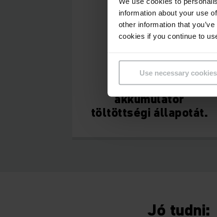
We use cookies to personalis
information about your use of
other information that you’ve
cookies if you continue to us
Use necessary cookies
Figyelje az
akkumulátor
töltöttségi állapotát.
Jó tudni: