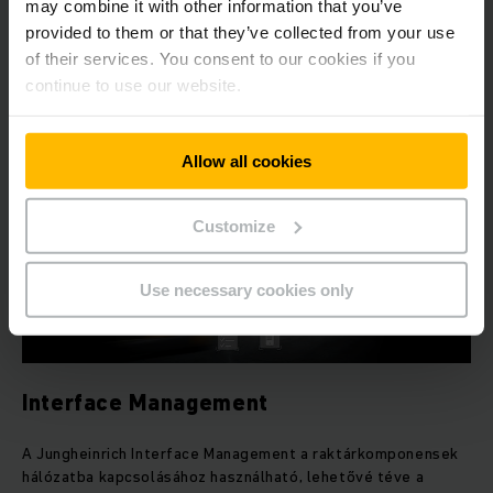
A legújabb technikai fejlesztéseink bevezetésével most
may combine it with other information that you’ve
lehetővé válik a papír alapú emelőgépnapló kiváltása, ún.
provided to them or that they’ve collected from your use
digitális emelőgépnapló használatával.
of their services. You consent to our cookies if you
continue to use our website.
TOVÁBBI INFORMÁCIÓ
Allow all cookies
Customize
Use necessary cookies only
Interface Management
A Jungheinrich Interface Management a raktárkomponensek
hálózatba kapcsolásához használható, lehetővé téve a