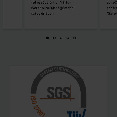
helyezést ért el "IT for
zone
Warehouse Management"
asszi
kategóriában.
"Safe