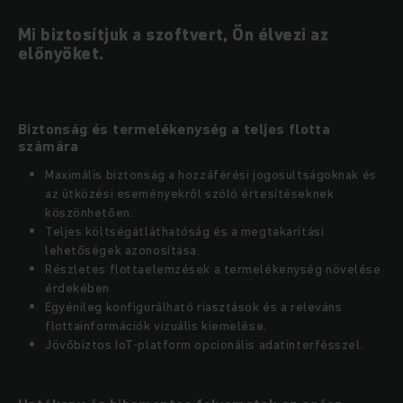
Mi biztosítjuk a szoftvert, Ön élvezi az
előnyöket.
Biztonság és termelékenység a teljes flotta
számára
Maximális biztonság a hozzáférési jogosultságoknak és
az ütközési eseményekről szóló értesítéseknek
köszönhetően.
Teljes költségátláthatóság és a megtakarítási
lehetőségek azonosítása.
Részletes flottaelemzések a termelékenység növelése
érdekében
Egyénileg konfigurálható riasztások és a releváns
flottainformációk vizuális kiemelése.
Jövőbiztos IoT-platform opcionális adatinterfésszel.