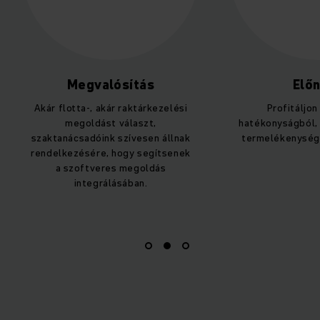
valósítás
Előnyök
, akár raktárkezelési
Profitáljon a nagyobb
dást választ,
hatékonyságból, biztonságból és
óink szívesen állnak
termelékenységből a raktárban.
re, hogy segítsenek
veres megoldás
grálásában.