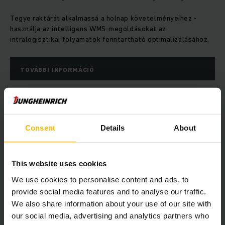
Tegye raktárát alkalmassá a holnap követelményeihez -
használja az intelligens WMS-megoldásokat az
intralogisztikai folyamatok fenntartható optimalizálásához.
TOVÁBBI INFORMÁCIÓ
Consent
Details
About
This website uses cookies
We use cookies to personalise content and ads, to
provide social media features and to analyse our traffic.
Digitális emelőgépnapló
We also share information about your use of our site with
our social media, advertising and analytics partners who