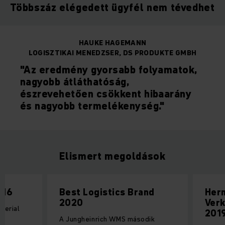
Többszáz elégedett ügyfél nem tévedhet
HAUKE HAGEMANN
LOGISZTIKAI MENEDZSER, DS PRODUKTE GMBH
"Az eredmény gyorsabb folyamatok,
nagyobb átláthatóság,
észrevehetően csökkent hibaarány
és nagyobb termelékenység."
Elismert megoldások
016
Best Logistics Brand
Her
2020
Verk
aterial
201
.
A Jungheinrich WMS második