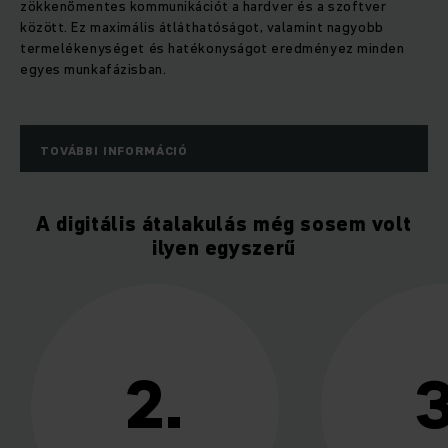
zökkenőmentes kommunikációt a hardver és a szoftver
között. Ez maximális átláthatóságot, valamint nagyobb
termelékenységet és hatékonyságot eredményez minden
egyes munkafázisban.
TOVÁBBI INFORMÁCIÓ
A digitális átalakulás még sosem volt
ilyen egyszerű
2.
3.