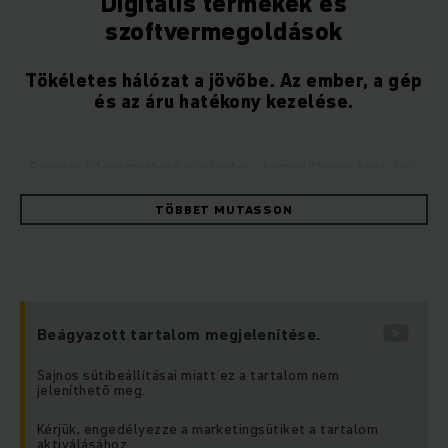
Digitális termékek és
szoftvermegoldások
Tökéletes hálózat a jövőbe. Az ember, a gép
és az áru hatékony kezelése.
Szeretné fenntarthatóan növelni a termelékenységet és a
biztonságot raktárában vagy flottájában? Akkor bízzon a
jövőbiztos, digitális raktár- és flottakezelésben a
TÖBBET MUTASSON
Jungheinrich szoftvermegoldásaival. Használja ki az IoT és az
Intralogisztika 4.0 előnyeit.
Növelje targoncái kihasználtságát átlátható adatok
segítségével és ezzel egyidejűleg fokozza alkalmazottai
biztonságát.
Beágyazott tartalom megjelenítése.
Használja ki raktárkezelési és flottakezelési
Sajnos sütibeállításai miatt ez a tartalom nem
jeleníthető meg.
megoldásainkat, amelyek az intralogisztika minden
aspektusát lefedik, és rugalmasan alkalmazkodnak az Ön
Kérjük, engedélyezze a marketingsütiket a tartalom
igényeihez. A kézi, részben vagy teljesen automatizált
aktiválásához.