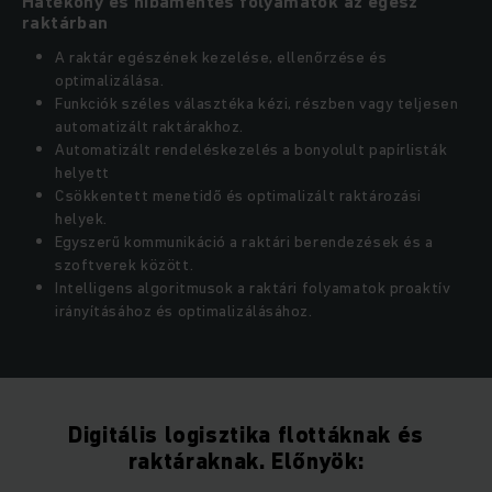
Hatékony és hibamentes folyamatok az egész
raktárban
A raktár egészének kezelése, ellenőrzése és
optimalizálása.
Funkciók széles választéka kézi, részben vagy teljesen
automatizált raktárakhoz.
Automatizált rendeléskezelés a bonyolult papírlisták
helyett
Csökkentett menetidő és optimalizált raktározási
helyek.
Egyszerű kommunikáció a raktári berendezések és a
szoftverek között.
Intelligens algoritmusok a raktári folyamatok proaktív
irányításához és optimalizálásához.
Digitális logisztika flottáknak és
raktáraknak. Előnyök: