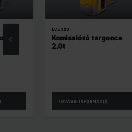
ECE 320
gonca
Komissiózó targonca
2,0t
Ó
TOVÁBBI INFORMÁCIÓ