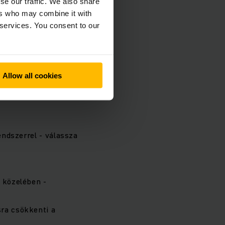
se our traffic. We also share
ers who may combine it with
 services. You consent to our
Allow all cookies
ndszerrel - válassza
t közelében -
sra csökkenti a