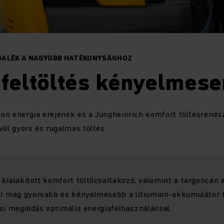
DALÉK A NAGYOBB HATÉKONYSÁGHOZ
afeltöltés kényelmese
mion energia erejének és a Jungheinrich komfort töltésrend
vül gyors és rugalmas töltés.
kialakított komfort töltőcsatlakozó, valamint a targoncán 
al még gyorsabb és kényelmesebb a lítiumion-akkumulátor f
tési megoldás optimális energiafelhasználással.