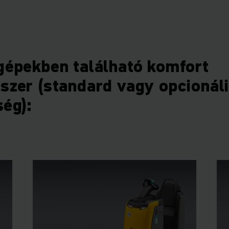
 gépekben található komfort
szer (standard vagy opcionál
ség):