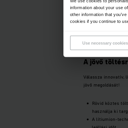
We use cookies to personalis
information about your use of
A csatlakozó er
other information that you’ve
A csatlakozóaljz
cookies if you continue to us
A töltőcsatlakozó
Use necessary cookies
A jövő töltés
Válassza innovatív, 
jövő megoldását!
Rövid köztes töl
használja ki tar
A lítiumion-tech
leállási időt.