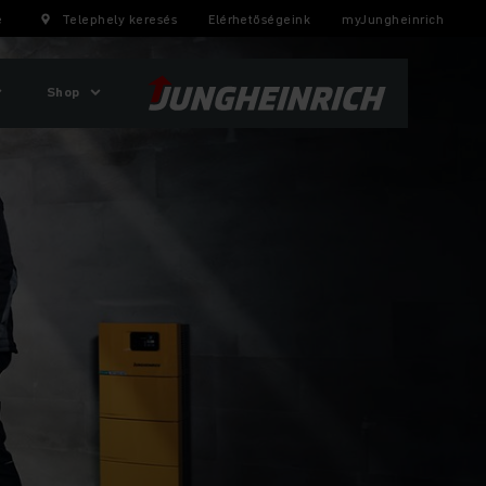
e
Telephely keresés
Elérhetőségeink
myJungheinrich
Shop