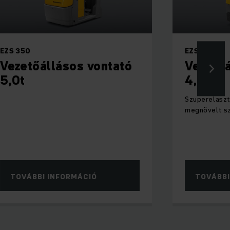
EZS 350
EZS C40
Vezetőállásos vontató
Vezetőá
5,0t
4,0t
Szuperelaszt
megnövelt s
TOVÁBBI INFORMÁCIÓ
TOVÁBBI