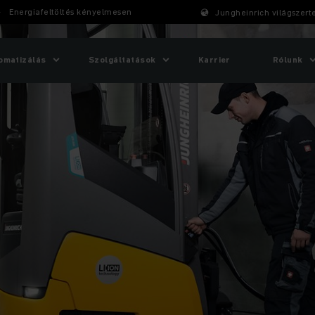
Energiafeltöltés kényelmesen
Jungheinrich világszert
omatizálás
Szolgáltatások
Karrier
Rólunk