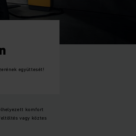
n
szerének együttesét!
elhelyezett komfort
eltöltés vagy köztes