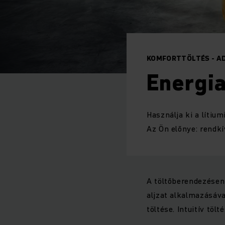
KOMFORTTÖLTÉS - A
Energi
Használja ki a lítiu
Az Ön előnye: rendkí
A töltőberendezésen 
aljzat alkalmazásáv
töltése. Intuitív töl