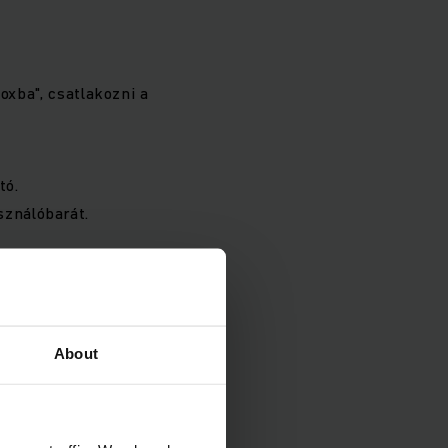
oxba", csatlakozni a
tó.
sználóbarát.
About
 tesz lehetővé pár