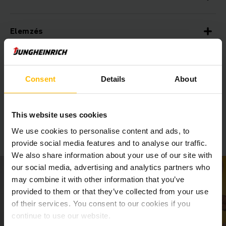
Elemzés
Consent
Details
About
Tudjon meg többet megfelelőséggel
kapcsolatos intézkedéseinkről és
This website uses cookies
ismerje meg az emberi jogi és
We use cookies to personalise content and ads, to
munkavédelmi kódexünket:
provide social media features and to analyse our traffic.
We also share information about your use of our site with
our social media, advertising and analytics partners who
may combine it with other information that you’ve
provided to them or that they’ve collected from your use
of their services. You consent to our cookies if you
continue to use our website.