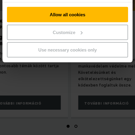
Allow all cookies
KOCKÁZATMENEDZSMENTÜNK
FELELŐSSÉGVÁLL
ALAPJA
Emberi jogok é
Customize
Megfelelőség
munkavédelem
(Compliance)
érvényesítése
Use necessary cookies only
A Jungheinrich Csoport a
A Jungheinrich világ
megfelelőség kérdését évek óta a
elkötelezett az emb
legfontosabb témák között tartja
munkavédelem véde
számon.
Követelésünket és
elkötelezettségünk
kódexben foglaltuk 
TOVÁBBI INFORMÁCIÓ
TOVÁBBI INFORM