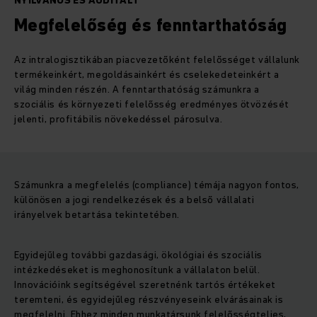
NYILVÁNOS ÉS AUDITÁLT
Megfelelőség és fenntarthatóság
Az intralogisztikában piacvezetőként felelősséget vállalunk
termékeinkért, megoldásainkért és cselekedeteinkért a
világ minden részén. A fenntarthatóság számunkra a
szociális és környezeti felelősség eredményes ötvözését
jelenti, profitábilis növekedéssel párosulva.
Számunkra a megfelelés (compliance) témája nagyon fontos,
különösen a jogi rendelkezések és a belső vállalati
irányelvek betartása tekintetében.
Egyidejűleg további gazdasági, ökológiai és szociális
intézkedéseket is meghonosítunk a vállalaton belül.
Innovációink segítségével szeretnénk tartós értékeket
teremteni, és egyidejűleg részvényeseink elvárásainak is
megfelelni. Ehhez minden munkatársunk felelősségteljes,