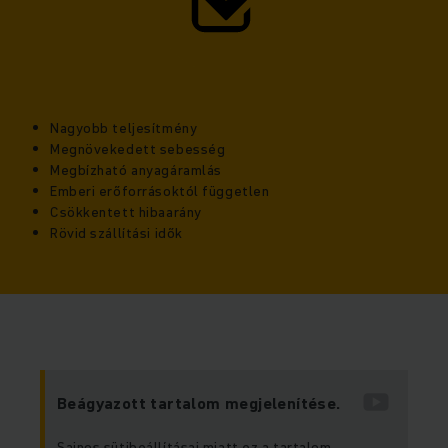
Nagyobb teljesítmény
Megnövekedett sebesség
Megbízható anyagáramlás
Emberi erőforrásoktól független
Csökkentett hibaarány
Rövid szállítási idők
Beágyazott tartalom megjelenítése.
Sajnos sütibeállításai miatt ez a tartalom