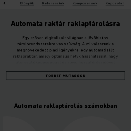
adatok
Előnyök
Referenciák
Komponensek
Kapcsolat
Automata raktár raklaptárolásra
Egy erősen digitalizált világban a jövőbiztos
tárolórendszerekre van szükség. A mi válaszunk a
megnövekedett piaci igényekre: egy automatizált
raklapraktár, amely optimális helykihasználással, nagy
áteresztőképességgel és rövid hozzáférési idővel
rendelkezik.
TÖBBET MUTASSON
Moduláris felépítésének és skálázhatóságának
köszönhetően automatizált raklapraktárunk a raklapszállítás
terén minden más tárolórendszernél univerzálisabban
Automata raklaptárolás számokban
használható. Előnye az anyagáramlás nagyobb
megbízhatósága és gyorsasága, valamint a különböző
rakományhordozók egyszerű működtetése.