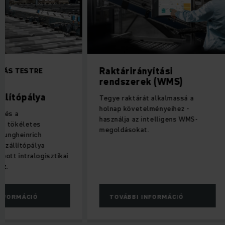
Raktárirányítási
LÁS TESTRE
rendszerek (WMS)
llítópálya
Tegye raktárát alkalmassá a
holnap követelményeihez -
g és a
használja az intelligens WMS-
g tökéletes
megoldásokat.
 Jungheinrich
 szállítópálya
bott intralogisztikai
oz.
INFORMÁCIÓ
TOVÁBBI INFORMÁCIÓ