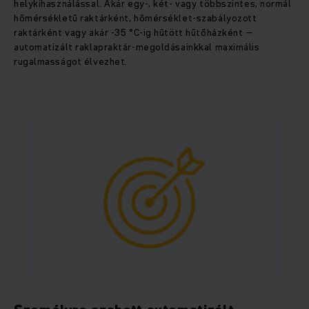
helykihasználással. Akár egy-, két- vagy többszintes, normál
hőmérsékletű raktárként, hőmérséklet-szabályozott
raktárként vagy akár -35 °C-ig hűtött hűtőházként –
automatizált raklapraktár-megoldásainkkal maximális
rugalmasságot élvezhet.