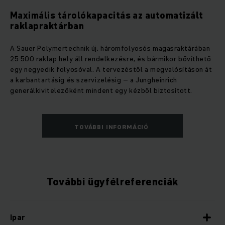
Maximális tárolókapacitás az automatizált
raklapraktárban
A Sauer Polymertechnik új, háromfolyosós magasraktárában
25 500 raklap hely áll rendelkezésre, és bármikor bővíthető
egy negyedik folyosóval. A tervezéstől a megvalósításon át
a karbantartásig és szervizelésig – a Jungheinrich
generálkivitelezőként mindent egy kézből biztosított.
TOVÁBBI INFORMÁCIÓ
További ügyfélreferenciák
Ipar