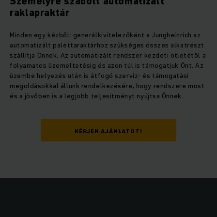
Személyre szabott automatizált
raklapraktár
Minden egy kézből: generálkivitelezőként a Jungheinrich az
automatizált palettaraktárhoz szükséges összes alkatrészt
szállítja Önnek. Az automatizált rendszer kezdeti ötletétől a
folyamatos üzemeltetésig és azon túl is támogatjuk Önt. Az
üzembe helyezés után is átfogó szerviz- és támogatási
megoldásokkal állunk rendelkezésére, hogy rendszere most
és a jövőben is a legjobb teljesítményt nyújtsa Önnek.
KÉRJEN AJÁNLATOT!