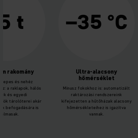
5 t
–35 °C
um rakomány
Ultra-alacsony
hőmérséklet
közepes és nehéz
z: a raklapok, hálós
Mínusz fokokhoz is: automatizált
zek és egyedi
raktározási rendszereink
zök tárolóterei akár
kifejezetten a hűtőházak alacsony
ruk befogadására is
hőmérsékleteihez is igazítva
kalmasak.
vannak.