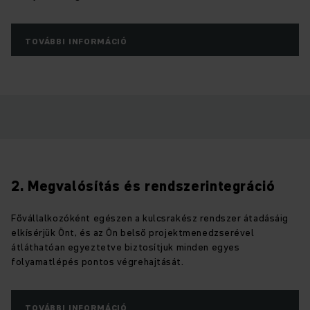
TOVÁBBI INFORMÁCIÓ
2. Megvalósítás és rendszerintegráció
Fővállalkozóként egészen a kulcsrakész rendszer átadásáig
elkísérjük Önt, és az Ön belső projektmenedzserével
átláthatóan egyeztetve biztosítjuk minden egyes
folyamatlépés pontos végrehajtását.
TOVÁBBI INFORMÁCIÓ