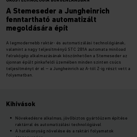
OKOSTECHNOLÓGIA BURGENLANDBAN
A Stemeseder a Jungheinrich
fenntartható automatizált
megoldására épít
A legmodernebb raktár- és automatizálási technológiának,
valamint a nagy teljesítményű STC 2B1A automata miniload
felrakógép alkalmazásának köszönhetően a Stemeseder az
újonnan épült pinkafeldi üzemében minden szinten csúcs
teljesítményt ér el – a Jungheinrich az A-tól Z-ig részt vett a
folyamatban.
Kihívások
Növekedésre alkalmas, jövőbiztos gyártóüzem építése
raktárral és automatizálási technológiával
A hatékonyság növelése és a raktári folyamatok