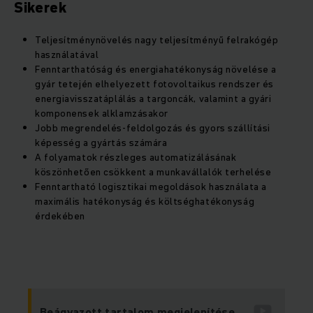
Sikerek
Teljesítménynövelés nagy teljesítményű felrakógép
használatával
Fenntarthatóság és energiahatékonyság növelése a
gyár tetején elhelyezett fotovoltaikus rendszer és
energiavisszatáplálás a targoncák, valamint a gyári
komponensek alklamzásakor
Jobb megrendelés-feldolgozás és gyors szállítási
képesség a gyártás számára
A folyamatok részleges automatizálásának
köszönhetően csökkent a munkavállalók terhelése
Fenntartható logisztikai megoldások használata a
maximális hatékonyság és költséghatékonyság
érdekében
Beágyazott tartalom megjelenítése.