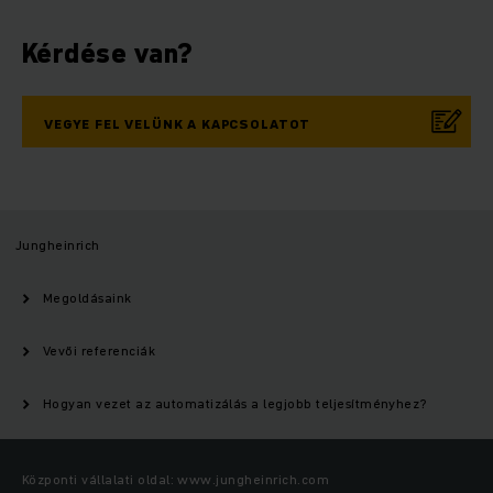
Kérdése van?
VEGYE FEL VELÜNK A KAPCSOLATOT
Jungheinrich
Megoldásaink
Vevői referenciák
Hogyan vezet az automatizálás a legjobb teljesítményhez?
Központi vállalati oldal: www.jungheinrich.com