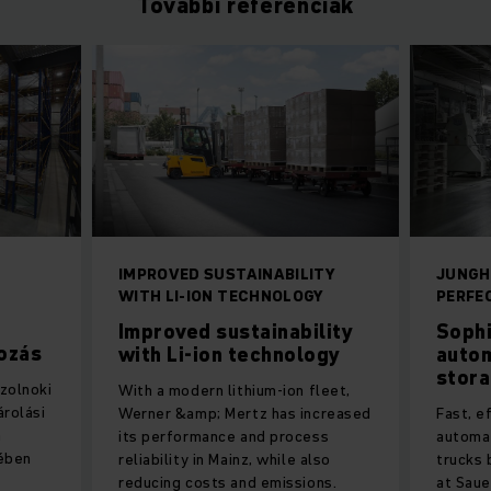
További referenciák
IMPROVED SUSTAINABILITY
JUNGH
WITH LI-ION TECHNOLOGY
PERFE
Improved sustainability
Sophi
ozás
with Li-ion technology
autom
stora
zolnoki
With a modern lithium-ion fleet,
árolási
Werner &amp; Mertz has increased
Fast, e
h
its performance and process
automat
zében
reliability in Mainz, while also
trucks 
reducing costs and emissions.
at Saue