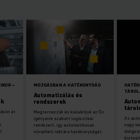
IKOR –
MOZGÁSBAN A HATÉKONYSÁG
HATÉK
TÁROL
Automatizálás és
ek
Auto
rendszerek
tárol
táson át
Megtervezzük és kialakítjuk az Ön
Az auto
igényeire szabott logisztikai
i
nagy s
rendszert, így automatikusan
!
dolgozi
növelheti raktára hatékonyságát.
biztosí