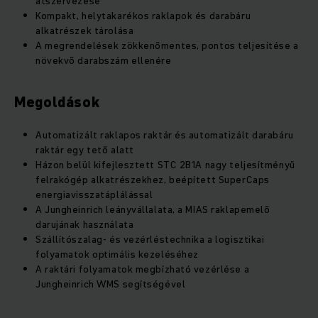
átszervezése
Kompakt, helytakarékos raklapok és darabáru
alkatrészek tárolása
A megrendelések zökkenőmentes, pontos teljesítése a
növekvő darabszám ellenére
Megoldások
Automatizált raklapos raktár és automatizált darabáru
raktár egy tető alatt
Házon belül kifejlesztett STC 2B1A nagy teljesítményű
felrakógép alkatrészekhez, beépített SuperCaps
energiavisszatáplálással
A Jungheinrich leányvállalata, a MIAS raklapemelő
darujának használata
Szállítószalag- és vezérléstechnika a logisztikai
folyamatok optimális kezeléséhez
A raktári folyamatok megbízható vezérlése a
Jungheinrich WMS segítségével