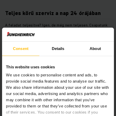
Teljes körű szerviz a nap 24 órájában
A feladat teljesítve? Igen, de még nem teljesen. Csapatunk
gondoskodik arról is, hogy a magasraktár megnyitása után is
minden zökkenőmentesen működjön. Az EMS-Chemie AG egy
24 órás ügyeleti szolgáltatást is magában foglaló
szervizszerződést kötött velünk. Svájc-szerte több mint 100
Consent
Details
About
szerviztechnikussal mi felelünk a gyár szervizeléséért és
karbantartásáért.
This website uses cookies
We use cookies to personalise content and ads, to
Beágyazott tartalom megjelenítése.
provide social media features and to analyse our traffic.
We also share information about your use of our site with
Sajnos sütibeállításai miatt ez a tartalom
our social media, advertising and analytics partners who
nem jeleníthető meg.
may combine it with other information that you’ve
provided to them or that they’ve collected from your use
Kérjük, engedélyezze a marketingsütiket a
tartalom aktiválásához.
of their services. You consent to our cookies if you