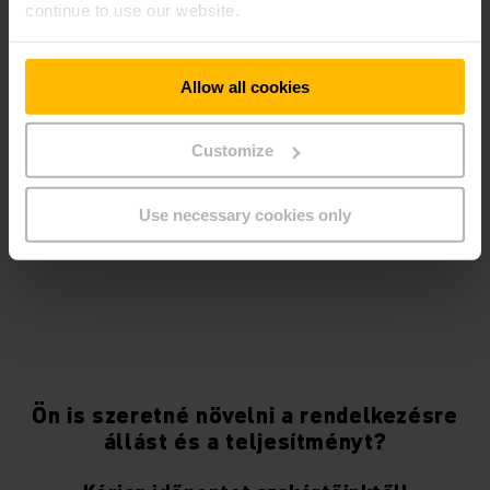
continue to use our website.
COOKIE-K ENGEDÉLYEZÉSE
Allow all cookies
Customize
Use necessary cookies only
Ön is szeretné növelni a rendelkezésre
állást és a teljesítményt?