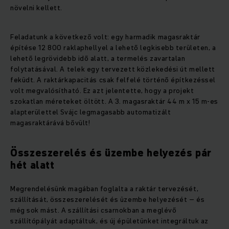
növelni kellett.
Feladatunk a következő volt: egy harmadik magasraktár
építése 12 800 raklaphellyel a lehető legkisebb területen, a
lehető legrövidebb idő alatt, a termelés zavartalan
folytatásával. A telek egy tervezett közlekedési út mellett
feküdt. A raktárkapacitás csak felfelé történő építkezéssel
volt megvalósítható. Ez azt jelentette, hogy a projekt
szokatlan méreteket öltött. A 3. magasraktár 44 m x 15 m-es
alapterülettel Svájc legmagasabb automatizált
magasraktárává bővült!
Összeszerelés és üzembe helyezés pár
hét alatt
Megrendelésünk magában foglalta a raktár tervezését,
szállítását, összeszerelését és üzembe helyezését – és
még sok mást. A szállítási csarnokban a meglévő
szállítópályát adaptáltuk, és új épületünket integráltuk az