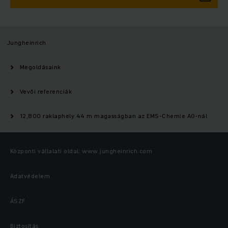
Jungheinrich
Megoldásaink
Vevői referenciák
12,800 raklaphely 44 m magasságban az EMS-Chemie AG-nál
Központi vállalati oldal: www.jungheinrich.com
Adatvédelem
ÁSZF
Biztosítás