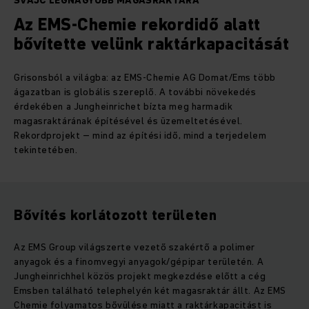
SVÁJC LEGNAGYOBB MAGASRAKTÁRA
Az EMS-Chemie rekordidő alatt
bővítette velünk raktárkapacitását
Grisonsból a világba: az EMS-Chemie AG Domat/Ems több
ágazatban is globális szereplő. A további növekedés
érdekében a Jungheinrichet bízta meg harmadik
magasraktárának építésével és üzemeltetésével.
Rekordprojekt – mind az építési idő, mind a terjedelem
tekintetében.
Bővítés korlátozott területen
Az EMS Group világszerte vezető szakértő a polimer
anyagok és a finomvegyi anyagok/gépipar területén. A
Jungheinrichhel közös projekt megkezdése előtt a cég
Emsben található telephelyén két magasraktár állt. Az EMS
Chemie folyamatos bővülése miatt a raktárkapacitást is