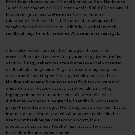
EMS Chemie komplex raktárkezelő rendszerébe. Mindössze
14 hét alatt csapatunk 1000 tonna acélt, 500 000 csavart, 11
kilométernyi támasztóelemet és 55 kilométernyi
rakodóállványt használt fel. Mivel minden raklapnak 1,3
tonnáig terjedő terhelést kell elbírnia, a padlólemezek
rendkívül nagy teherbírásúak és 70 centiméter vastagok.
A kivitelezéshez használt technológiától, a csarnok
méreteitől és az ütemtervtől egyaránt nagy teljesítményt
vártunk. A nagy teherbírású tartólemezeket helikopterrel
szállították a helyszínre. Végül az épület magassága és a
szélterhelés miatt speciális rögzítésekre volt szükség.
Mindkét raklapemelő darunkat a tetőnyílásokon keresztül
emelték be a raklapok közötti terekbe. Ehhez a világ
legnagyobb mobil daruját használták. A projekt és az
építkezés kezdetét a megrendelő rendkívül kompetens
projektmenedzsere segítette. Ő segítette a kommunikációt
köztünk és a többi résztvevő vállalkozás között. Minden
szempont hatékonyan összehangolódott, így a
módosításokat és bővítéseket tíz héttel a tervezett
határidő előtt megvalósíthattuk!