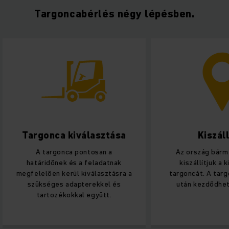
Targoncabérlés négy lépésben.
Targonca kiválasztása
Kiszál
A targonca pontosan a
Az ország bárm
határidőnek és a feladatnak
kiszállítjuk a 
megfelelően kerül kiválasztásra a
targoncát. A tar
szükséges adapterekkel és
után kezdődhet
tartozékokkal együtt.