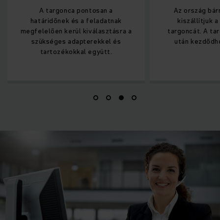
A targonca pontosan a
Az ország bár
határidőnek és a feladatnak
kiszállítjuk 
megfelelően kerül kiválasztásra a
targoncát. A ta
szükséges adapterekkel és
után kezdődhe
tartozékokkal együtt.