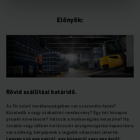
Előnyök:
Rövid szállítási határidő.
Az Ön üzleti tevékenységében van szezonális hatás?
Közeledik a nagy szabadtéri rendezvény? Egy két hónapos
projekt következik? Változik a munkavégzés helyszíne? Ha
további vagy időben korlátozott anyagmozgatási kapacitásra
van szükség, bérgépeink a legjobb választást jelentik.
Legyen szó egy napról, egy hónapról vagy egy évről.