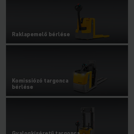
Raklapemelő bérlése
Komissiózó targonca
bérlése
Gyalogkíséretű targonca