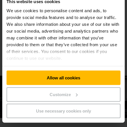
Jungheinrich targoncabérlet: bárhol,
This website uses cookies
bármikor.
We use cookies to personalise content and ads, to
provide social media features and to analyse our traffic.
Váratlan gépleállás, igények szezonális ingadozása vagy nem
We also share information about your use of our site with
tervezett csúcsidőszak: rugalmas maradhat, ha az
our social media, advertising and analytics partners who
igényeknek pontosan megfelelő mennyiségű targoncát bérli.
may combine it with other information that you’ve
Így elkerüli, hogy szükségtelenül nagy kapacitást tartson
fenn, ami feleslegesen nagy tőkelekötést jelent. Több mint
provided to them or that they’ve collected from your use
600 különböző targoncaváltozattal rendelkezünk, és
of their services. You consent to our cookies if you
világszerte összesen 60.000 targoncával állunk
continue to use our website.
rendelkezésére.
Allow all cookies
Customize
Use necessary cookies only