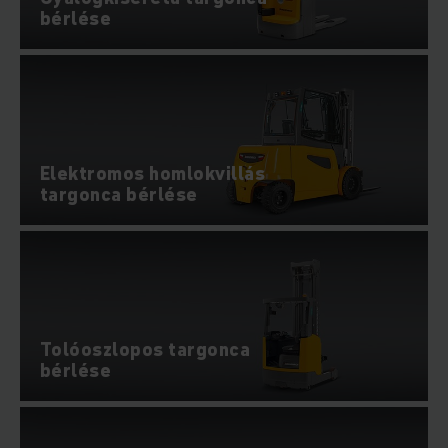
bérlése
Elektromos homlokvillás
targonca bérlése
Tolóoszlopos targonca
bérlése