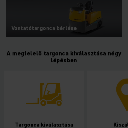
Vontatótargonca bérlése
A megfelelő targonca kiválasztása négy
lépésben
Targonca kiválasztása
Kiszá