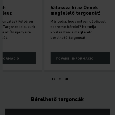
ich
Válassza ki az Önnek
alauz
megfelelő targoncát!
vontatás? Kültéren
Már tudja, hogy milyen géptípust
n? Targoncakalauzunk
szeretne bérelni? Itt tudja
lni az Ön igényeire
kiválasztani a megfelelő
ncát.
bérelhető targoncát.
INFORMÁCIÓ
TOVÁBBI INFORMÁCIÓ
Bérelhető targoncák