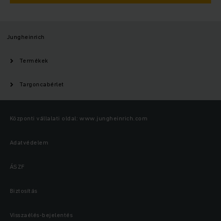
Jungheinrich
Termékek
Targoncabérlet
Központi vállalati oldal: www.jungheinrich.com
Adatvédelem
ÁSZF
Biztosítás
Visszaélés-bejelentés