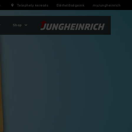
e
Telephely keresés
Elérhetőségeink
myJungheinrich
Shop