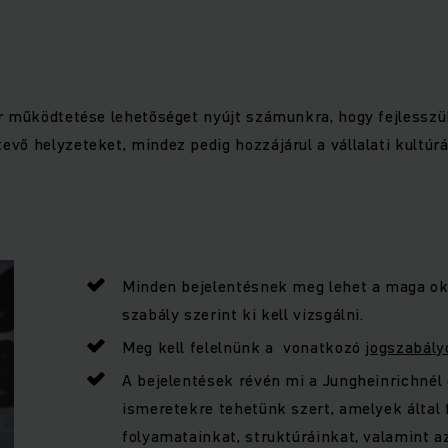
er működtetése lehetőséget nyújt számunkra, hogy fejlesszü
evő helyzeteket, mindez pedig hozzájárul a vállalati kultú
Minden bejelentésnek meg lehet a maga oka
szabály szerint ki kell vizsgálni.
Meg kell felelnünk a vonatkozó
jogszabál
A bejelentések révén mi a Jungheinrichnél
ismeretekre tehetünk szert, amelyek által 
folyamatainkat, struktúráinkat, valamint a