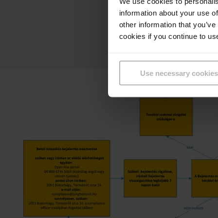
We use cookies to personalis
information about your use of
other information that you’ve
Folyam
cookies if you continue to us
Use necessary cookies