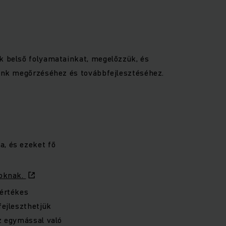
k belső folyamatainkat, megelőzzük, és
ránk megőrzéséhez és továbbfejlesztéséhez.
, és ezeket fő
yoknak.
 értékes
fejleszthetjük
z egymással való