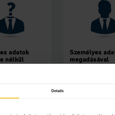
es adatok
Személyes ada
e nélkül
megadásával
aélés-bejelentés
történő visszaélés-bejel
 CÍMZETT
TOVÁBB A CÍMZETT
Details
ZTÁSÁHOZ
KIVÁLASZTÁSÁHOZ