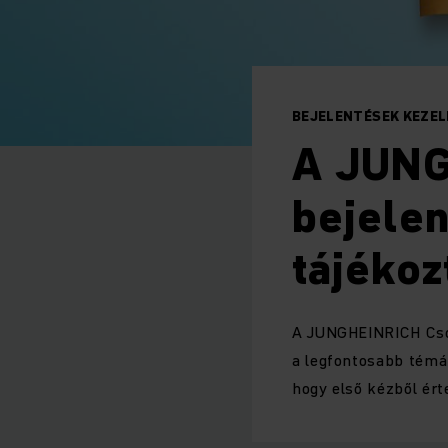
BEJELENTÉSEK KEZEL
A JUNG
bejele
tájékoz
A JUNGHEINRICH Csop
a legfontosabb témá
hogy első kézből ért