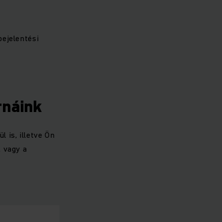
bejelentési
rnáink
 is, illetve Ön
, vagy a