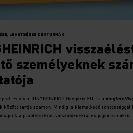
ÉSE, LEHETSÉGES CSATORNÁK
HEINRICH visszaélés
ntő személyeknek szá
tatója
ort és így a JUNGHEINRICH Hungária Kft. is a
megfelelős
k között tartja számon. Mindig is kiemelkedő fontossággal 
esüljünk a problémákról, visszaélésekről és jogsérelmekről a