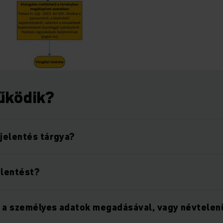
űködik?
ejelentés tárgya?
elentést?
 a személyes adatok megadásával, vagy névtelenü