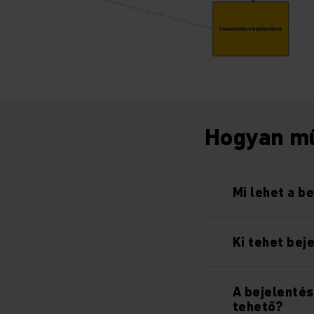
Hogyan m
Mi lehet a b
Ki tehet bej
A bejelentés
tehető?