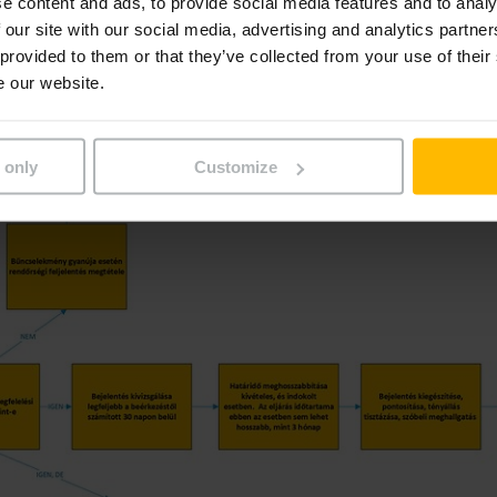
e content and ads, to provide social media features and to analy
 our site with our social media, advertising and analytics partn
 provided to them or that they’ve collected from your use of their
at a bejelentés megtételét k
e our website.
 only
Customize