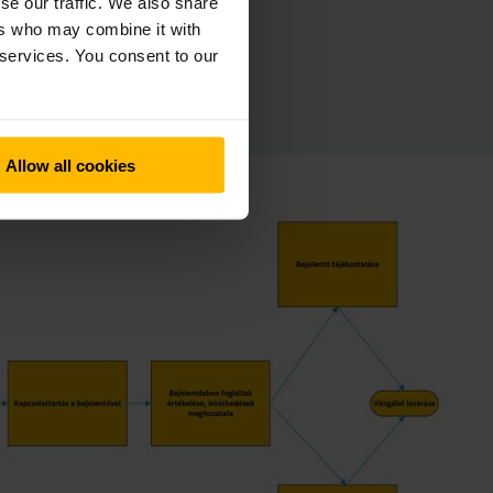
se our traffic. We also share
ers who may combine it with
 services. You consent to our
övetően
Allow all cookies