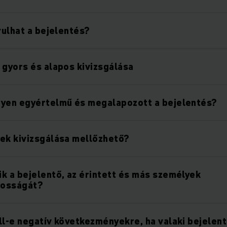
yulhat a bejelentés?
 gyors és alapos kivizsgálása
gyen egyértelmű és megalapozott a bejelentés?
ek kivizsgálása mellőzhető?
k a bejelentő, az érintett és más személyek
nosságát?
ll-e negatív következményekre, ha valaki bejelen