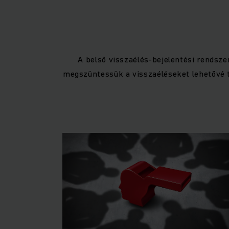
A belső visszaélés-bejelentési rendsz
megszüntessük a visszaéléseket lehetővé t