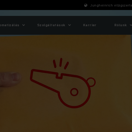
Jungheinrich világszert
omatizálás
Szolgáltatások
Karrier
Rólunk