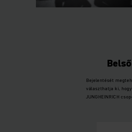
Belső
Bejelentését megtehe
választhatja ki, hog
JUNGHEINRICH csopor