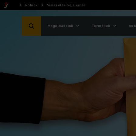
Rólunk
Visszaélés-bejelentés
Megoldásaink
Termékek
Aut