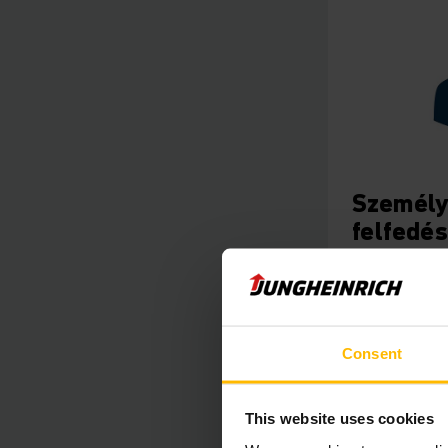
Személy
felfedés
történő vissz
TOVÁBB A
Consent
KIVÁLAS
This website uses cookies