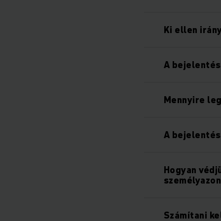
Ki ellen irán
A bejelentés
Mennyire le
A bejelentés
Hogyan védjü
személyazo
Számítani ke