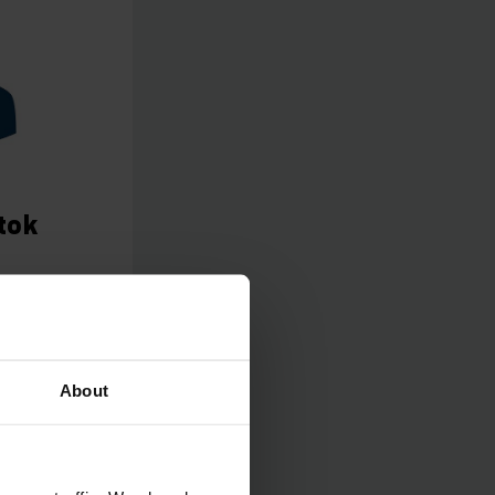
tok
entés
About