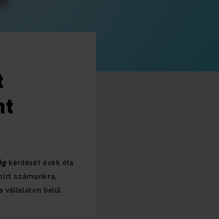
t
nt
ég
kérdését évek óta
bírt számunkra,
 vállalaton belül.