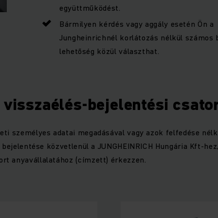
együttműködést.
Bármilyen kérdés vagy aggály esetén Ön a
Jungheinrichnél korlátozás nélkül számos 
lehetőség közül választhat.
 visszaélés-bejelentési csato
ti személyes adatai megadásával vagy azok felfedése nélkül
y bejelentése közvetlenül a JUNGHEINRICH Hungária Kft-hez
t anyavállalatához (címzett) érkezzen.