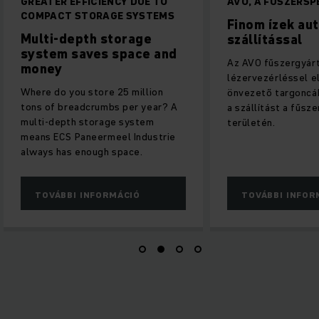
EATER EFFICIENCY DUE TO
AVO, A FŰSZERSPECIALI
MPACT STORAGE SYSTEMS
Finom ízek automati
lti-depth storage
szállítással
stem saves space and
Az AVO fűszergyártó vállal
ney
lézervezérléssel ellenőrzö
re do you store 25 million
önvezető targoncák (AGV) 
s of breadcrumbs per year? A
a szállítást a fűszerek mér
ti-depth storage system
területén.
ns ECS Paneermeel Industrie
ays has enough space.
TOVÁBBI INFORMÁCIÓ
TOVÁBBI INFORMÁCIÓ