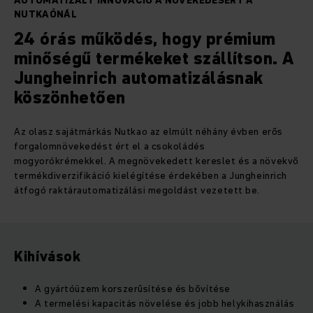
AUTOMATIZÁLT INNOVÁCIÓ A NÖVEKEDÉSÉRT A
NUTKAÓNÁL
24 órás működés, hogy prémium
minőségű termékeket szállítson. A
Jungheinrich automatizálásnak
köszönhetően
Az olasz sajátmárkás Nutkao az elmúlt néhány évben erős
forgalomnövekedést ért el a csokoládés
mogyorókrémekkel. A megnövekedett kereslet és a növekvő
termékdiverzifikáció kielégítése érdekében a Jungheinrich
átfogó raktárautomatizálási megoldást vezetett be.
Kihívások
A gyártóüzem korszerűsítése és bővítése
A termelési kapacitás növelése és jobb helykihasználás