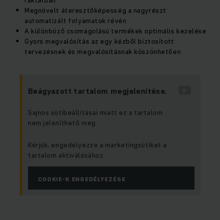
raktárban
Megnövelt áteresztőképesség a nagyrészt
automatizált folyamatok révén
A különböző csomagolású termékek optimális kezelése
Gyors megvalósítás az egy kézből biztosított
tervezésnek és megvalósításnak köszönhetően
Beágyazott tartalom megjelenítése.
Sajnos sütibeállításai miatt ez a tartalom
nem jeleníthető meg.
Kérjük, engedélyezze a marketingsütiket a
tartalom aktiválásához.
COOKIE-K ENGEDÉLYEZÉSE