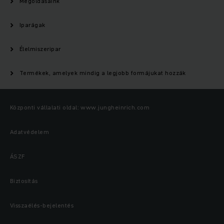
Megoldásaink
Iparágak
Élelmiszeripar
Termékek, amelyek mindig a legjobb formájukat hozzák
Központi vállalati oldal: www.jungheinrich.com
Adatvédelem
ÁSZF
Biztosítás
Visszaélés-bejelentés