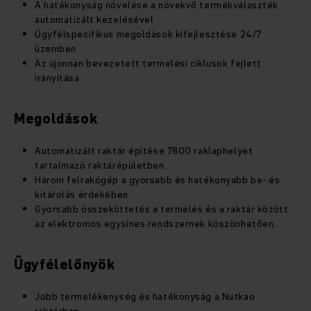
A hatékonyság növelése a növekvő termékválaszték
automatizált kezelésével
Ügyfélspecifikus megoldások kifejlesztése 24/7
üzemben
Az újonnan bevezetett termelési ciklusok fejlett
irányítása
Megoldások
Automatizált raktár építése 7800 raklaphelyet
tartalmazó raktárépületben.
Három felrakógép a gyorsabb és hatékonyabb be- és
kitárolás érdekében.
Gyorsabb összeköttetés a termelés és a raktár között
az elektromos egysínes rendszernek köszönhetően.
Ügyfélelőnyök
Jobb termelékenység és hatékonyság a Nutkao