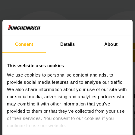
Consent
Details
About
This website uses cookies
We use cookies to personalise content and ads, to
provide social media features and to analyse our traffic.
We also share information about your use of our site with
imális hatékonyság
Gördülékeny folyama
our social media, advertising and analytics partners who
may combine it with other information that you’ve
 új termelési ciklusokhoz
Jobb kapcsolat a termelés é
provided to them or that they’ve collected from your use
etesen illeszkedő, korszerű
raktár között a gyorsabb
tomatizálási megoldások
rendelésfeldolgozás érdeké
of their services. You consent to our cookies if you
bevezetése
continue to use our website.