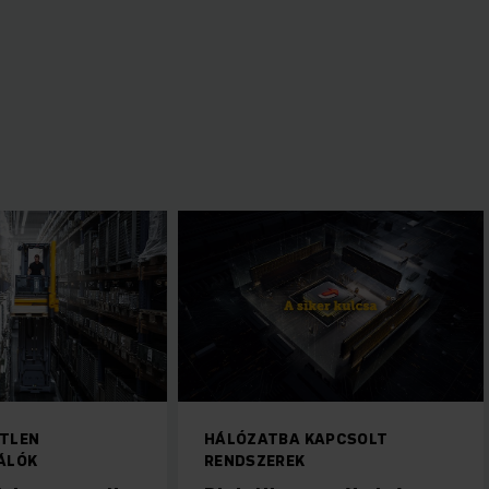
DHETETLEN
HÁLÓZATBA KAPCSOLT
HASZNÁLÓK
RENDSZEREK