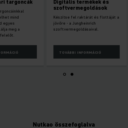
aktári targoncák
Digitális termékek és
szoftvermegoldások
tári targoncáinkkal
n kezelhet mind
Készítse fel raktárát és flottáját
at, mind egyes
jövőre - a Jungheinrich
et. Találja meg a
szoftvermegoldásaival.
ak megfelelőt.
BI INFORMÁCIÓ
TOVÁBBI INFORMÁCIÓ
Nutkao összefoglalva