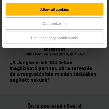
Allow all cookies
Customize
Use necessary cookies only
ROBERTO RE
INFORMATIKAI IGAZGATÓ, NUTKAO
„A Jungheinrich 100%-ban
megbízható partner, aki a tervezés
és a megvalósítás minden fázisában
segített nekünk.”
Ön is szeretné növelni