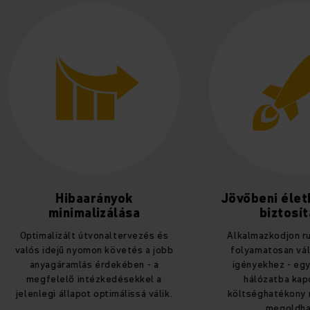
arányok
Jövőbeni életképesség
alizálása
biztosítása
útvonaltervezés és
Alkalmazkodjon rugalmasan a
omon követés a jobb
folyamatosan változó vevői
s érdekében - a
igényekhez - egy rugalmas,
ntézkedésekkel a
hálózatba kapcsolt és
ot optimálissá válik.
költséghatékony raktárral ez
megoldható.