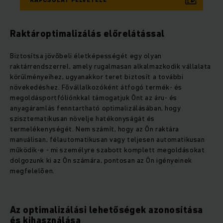
Raktároptimalizálás előrelátással
Biztosítsa jövőbeli életképességét egy olyan
raktárrendszerrel, amely rugalmasan alkalmazkodik vállalata
körülményeihez, ugyanakkor teret biztosít a további
növekedéshez. Fővállalkozóként átfogó termék- és
megoldásportfóliónkkal támogatjuk Önt az áru- és
anyagáramlás fenntartható optimalizálásában, hogy
szisztematikusan növelje hatékonyságát és
termelékenységét. Nem számít, hogy az Ön raktára
manuálisan, félautomatikusan vagy teljesen automatikusan
működik-e - mi személyre szabott komplett megoldásokat
dolgozunk ki az Ön számára, pontosan az Ön igényeinek
megfelelően.
Az optimalizálási lehetőségek azonosítása
és kihasználása