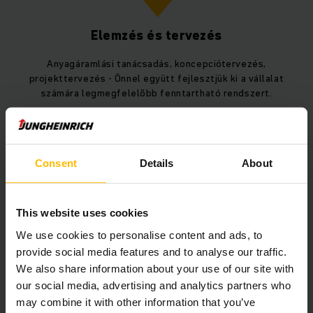
Elemzés és tervezés
Anyagáramlási tanácsadás, koncepciótervezés,
projekttervezés - Önnel együtt fejlesztjük ki a vállalat
számára legmegfelelőbb fenntartható rendszert.
2
Consent
Details
About
This website uses cookies
We use cookies to personalise content and ads, to
Stratégia és az automatizálás mértéke
provide social media features and to analyse our traffic.
We determine the warehouse strategy and the degree
We also share information about your use of our site with
of automation in order to then select the appropriate
our social media, advertising and analytics partners who
subsystems for your future-proof complete solution.
may combine it with other information that you’ve