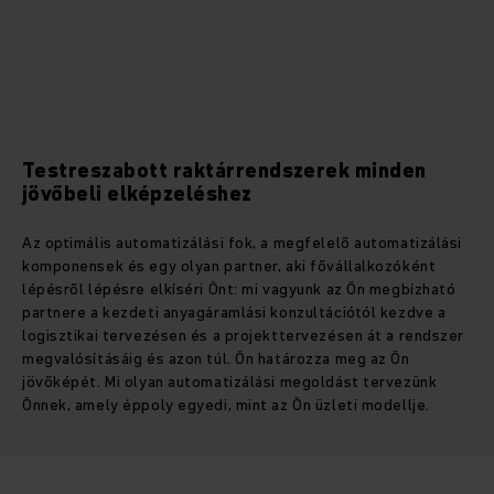
Testreszabott raktárrendszerek minden
jövőbeli elképzeléshez
Az optimális automatizálási fok, a megfelelő automatizálási
komponensek és egy olyan partner, aki fővállalkozóként
lépésről lépésre elkíséri Önt: mi vagyunk az Ön megbízható
partnere a kezdeti anyagáramlási konzultációtól kezdve a
logisztikai tervezésen és a projekttervezésen át a rendszer
megvalósításáig és azon túl. Ön határozza meg az Ön
jövőképét. Mi olyan automatizálási megoldást tervezünk
Önnek, amely éppoly egyedi, mint az Ön üzleti modellje.