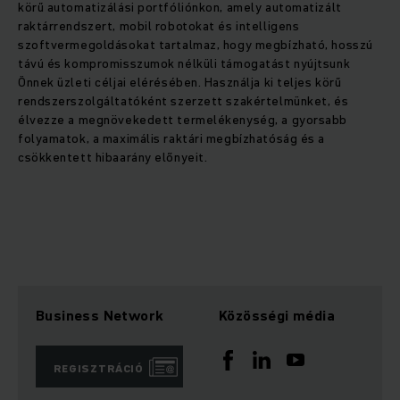
körű automatizálási portfóliónkon, amely automatizált
raktárrendszert, mobil robotokat és intelligens
szoftvermegoldásokat tartalmaz, hogy megbízható, hosszú
távú és kompromisszumok nélküli támogatást nyújtsunk
Önnek üzleti céljai elérésében. Használja ki teljes körű
rendszerszolgáltatóként szerzett szakértelmünket, és
élvezze a megnövekedett termelékenység, a gyorsabb
folyamatok, a maximális raktári megbízhatóság és a
csökkentett hibaarány előnyeit.
Business Network
Közösségi média
REGISZTRÁCIÓ