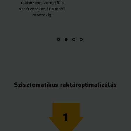
rendelkezésr
Szisztematikus raktároptimalizálás
1