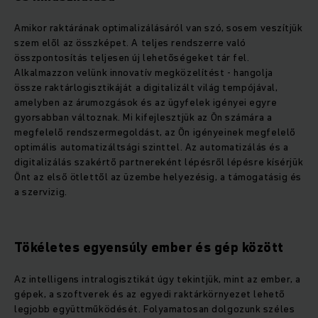
Amikor raktárának optimalizálásáról van szó, sosem veszítjük
szem elől az összképet. A teljes rendszerre való
összpontosítás teljesen új lehetőségeket tár fel.
Alkalmazzon velünk innovatív megközelítést - hangolja
össze raktárlogisztikáját a digitalizált világ tempójával,
amelyben az árumozgások és az ügyfelek igényei egyre
gyorsabban változnak. Mi kifejlesztjük az Ön számára a
megfelelő rendszermegoldást, az Ön igényeinek megfelelő
optimális automatizáltsági szinttel. Az automatizálás és a
digitalizálás szakértő partnereként lépésről lépésre kísérjük
Önt az első ötlettől az üzembe helyezésig, a támogatásig és
a szervizig.
Tökéletes egyensúly ember és gép között
Az intelligens intralogisztikát úgy tekintjük, mint az ember, a
gépek, a szoftverek és az egyedi raktárkörnyezet lehető
legjobb együttműködését. Folyamatosan dolgozunk széles