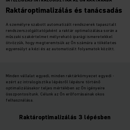
INTELLIGENS INTRALOGISZTIKA AZ ÖN RAKTÁRÁBA
Raktároptimalizálás és tanácsadás
A személyre szabott automatizált rendszerek tapasztalt
rendszerszolgáltatójaként a raktár optimalizálása során a
műszaki szakértelmet mélyreható iparági ismeretekkel
ötvözzük, hogy megteremtsük az Ön számára a tökéletes
egyensúlyt a kézi és az automatizált folyamatok között.
Minden vállalat egyedi, minden raktárkörnyezet egyedi -
ezért az intralogisztika lépésről lépésre történő
optimalizálásakor teljes mértékben az Ön igényeire
összpontosítunk. Célunk az Ön erőforrásainak okos
felhasználása.
Raktároptimalizálás 3 lépésben