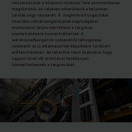
visszacsatolás a központi rendszer felé automatikusan
megtörténik, és teljesen elkerülhető a helytelen
tárolás vagy visszavét. A Jungheinrich Logisztikai
Interfész raktárnavigációjának segítségével
munkatársai teljes mértékben a targonca
üzemeltetésére koncentrálhatnak. A
warehouseNavigation széleskörű támogatása
csökkenti az új alkalmazottak képzésére fordított
erőfeszítéseket, és lehetővé teszi számukra, hogy
nagyon rövid idő elteltével hatékonyan
üzemeltethessék a targoncákat.