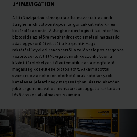
liftNAVIGATION
A liftNavigation támogatja alkalmazottait az áruk
Jungheinrich tolóoszlopos targoncákkal való ki- és
betárolása során. A Jungheinrich logisztikai interfész
biztosítja az előre meghatározott emelési magasság
adat egyszerű átvitelét a központi- vagy
raktárfelügyeleti rendszerről a tolóoszlopos targonca
vezérlésére. A liftNavigationnek köszönhetően a
kívánt tárolóhelyen félautomatikusan a megfelelő
magasság közelítése biztosított. Alkalmazottai
számára ez a nehezen elérhető áruk hatékonyabb
kezelését jelenti nagy magasságban, észrevehetően
jobb ergonómiával és munkabiztonsággal a raktárban
lévő összes alkalmazott számára.