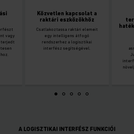
ási
Közvetlen kapcsolat a
raktári eszközökhöz
te
haté
erfészt
Csatlakoztassa raktári elemeit
nt vagy
egy intelligens átfogó
terjedt
rendszerhez a logisztikai
etesen
interfész segítségével.
as
ához.
J
inter
növel
A LOGISZTIKAI INTERFÉSZ FUNKCIÓI