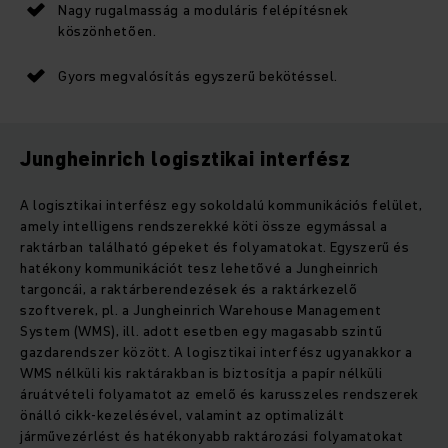
Nagy rugalmasság a moduláris felépítésnek
köszönhetően.
Gyors megvalósítás egyszerű bekötéssel.
Jungheinrich logisztikai interfész
A logisztikai interfész egy sokoldalú kommunikációs felület,
amely intelligens rendszerekké köti össze egymással a
raktárban található gépeket és folyamatokat. Egyszerű és
hatékony kommunikációt tesz lehetővé a Jungheinrich
targoncái, a raktárberendezések és a raktárkezelő
szoftverek, pl. a Jungheinrich Warehouse Management
System (WMS), ill. adott esetben egy magasabb szintű
gazdarendszer között. A logisztikai interfész ugyanakkor a
WMS nélküli kis raktárakban is biztosítja a papír nélküli
áruátvételi folyamatot az emelő és karusszeles rendszerek
önálló cikk-kezelésével, valamint az optimalizált
járművezérlést és hatékonyabb raktározási folyamatokat