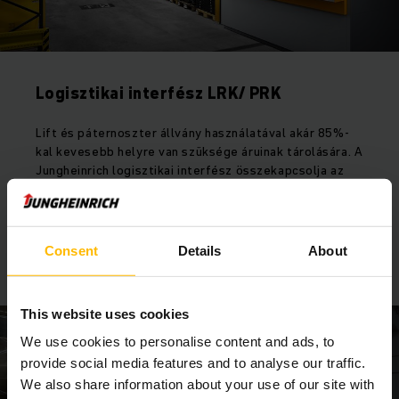
Logisztikai interfész LRK/ PRK
Lift és páternoszter állvány használatával akár 85%-
kal kevesebb helyre van szüksége áruinak tárolására. A
Jungheinrich logisztikai interfész összekapcsolja az
LRK-t vagy a PRK-t az Ön központi rendszerével, vagy
teljesen autonóm módon kezeli a raktárrendszert,
lehetővé téve az LRK/PRK logisztikai folyamatainak és
készleteinek ugyanolyan hatékony kezelését egy
Consent
Details
About
intelligens átfogó rendszerben.
This website uses cookies
We use cookies to personalise content and ads, to
provide social media features and to analyse our traffic.
We also share information about your use of our site with