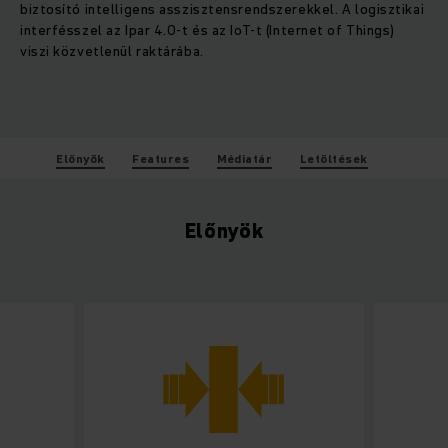
biztosító intelligens asszisztensrendszerekkel. A logisztikai
interfésszel az Ipar 4.0-t és az IoT-t (Internet of Things)
viszi közvetlenül raktárába.
Előnyök
Features
Médiatár
Letöltések
Előnyök