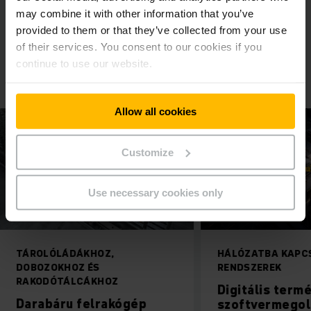
gyorsítás során visszakerül a hajtórendszerbe. A moduláris
may combine it with other information that you’ve
konstrukciónak köszönhetően a berendezés rugalmasan, az
provided to them or that they’ve collected from your use
egyedi tárolási igényeknek megfelelően alkalmazható.
of their services. You consent to our cookies if you
continue to use our website.
Allow all cookies
Customize
Use necessary cookies only
TÁROLÓLÁDÁKHOZ,
HÁLÓZATBA KAP
DOBOZOKHOZ ÉS
RENDSZEREK
RAKODÓTÁLCÁKHOZ
Digitális term
Darabáru felrakógép
szoftvermego