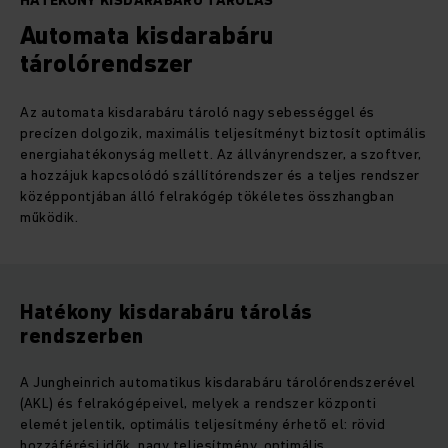
HATÉKONY KISDARABÁRU TÁROLÁS
Automata kisdarabáru
tárolórendszer
Az automata kisdarabáru tároló nagy sebességgel és
precízen dolgozik, maximális teljesítményt biztosít optimális
energiahatékonyság mellett. Az állványrendszer, a szoftver,
a hozzájuk kapcsolódó szállítórendszer és a teljes rendszer
középpontjában álló felrakógép tökéletes összhangban
működik.
Hatékony kisdarabáru tárolás
rendszerben
A Jungheinrich automatikus kisdarabáru tárolórendszerével
(AKL) és felrakógépeivel, melyek a rendszer központi
elemét jelentik, optimális teljesítmény érhető el: rövid
hozzáférési idők, nagy teljesítmény, optimális