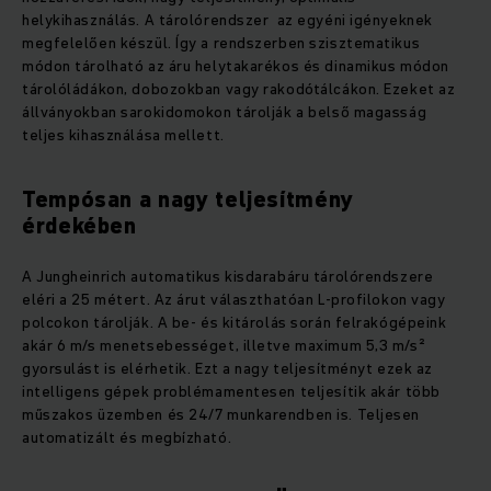
helykihasználás. A tárolórendszer az egyéni igényeknek
megfelelően készül. Így a rendszerben szisztematikus
módon tárolható az áru helytakarékos és dinamikus módon
tárolóládákon, dobozokban vagy rakodótálcákon. Ezeket az
állványokban sarokidomokon tárolják a belső magasság
teljes kihasználása mellett.
Tempósan a nagy teljesítmény
érdekében
A Jungheinrich automatikus kisdarabáru tárolórendszere
eléri a 25 métert. Az árut választhatóan L-profilokon vagy
polcokon tárolják. A be- és kitárolás során felrakógépeink
akár 6 m/s menetsebességet, illetve maximum 5,3 m/s²
gyorsulást is elérhetik. Ezt a nagy teljesítményt ezek az
intelligens gépek problémamentesen teljesítik akár több
műszakos üzemben és 24/7 munkarendben is. Teljesen
automatizált és megbízható.