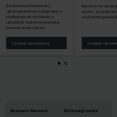
Automatikus kisalkatrész
Készítse fel raktárá
raktárunk jelentik a megoldást a
jövőre - a Junghein
kisalkatrészek tárolására a
szoftvermegoldása
rakodások számának maximális
követelménye mellett.
TOVÁBBI INFORMÁCIÓ
TOVÁBBI INFOR
Business Network
Közösségi média