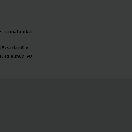
F
formátumban.
közvetlenül a
él az elmúlt 90