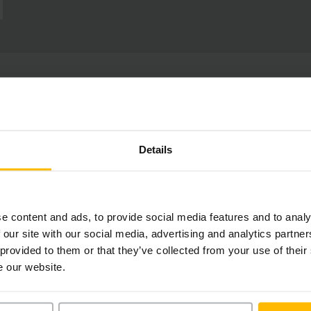
d
Details
board felületen megjelenő
karbantartás menedzsment
tar
ó karbantartási eseményeket, és kiemelten megjeleníti a m
 és biztonsági ellenőrzéseket is.
e content and ads, to provide social media features and to analy
 our site with our social media, advertising and analytics partn
 provided to them or that they’ve collected from your use of their
e our website.