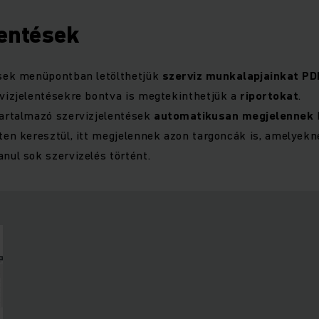
lentések
ések menüpontban letölthetjük
szerviz munkalapjainkat PD
vizjelentésekre bontva is megtekinthetjük a
riportokat
.
tartalmazó szervizjelentések
automatikusan megjelennek
ten keresztül, itt megjelennek azon targoncák is, amelyekn
nul sok szervizelés történt.