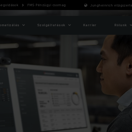
rmegoldások
FMS Pénzügyi csomag
Jungheinrich világszert
omatizálás
Szolgáltatások
Karrier
Rólunk