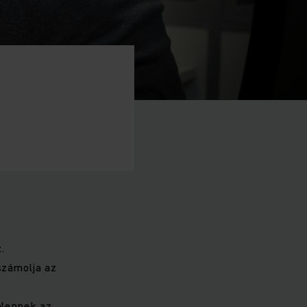
t
.
számolja az
elennek az