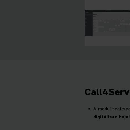
Call4Serv
A modul segítségé
digitálisan bej