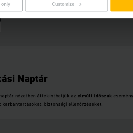
 only
Customize
tási Naptár
 naptár nézetben áttekinthetjük az
elmúlt időszak
eseménye
t
karbantartásokat, biztonsági ellenőrzéseket.