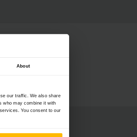
About
talmazza az aktuális
ár lejárt
se our traffic. We also share
ers who may combine it with
 services. You consent to our