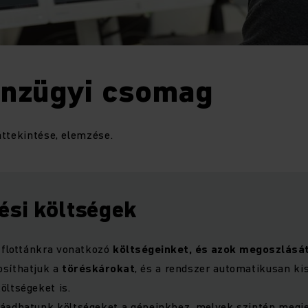
nzügyi csomag
áttekintése, elemzése.
ési költségek
 flottánkra vonatkozó
költségeinket, és azok megoszlásá
síthatjuk a
töréskárokat
, és a rendszer automatikusan ki
öltségeket is.
áadhatunk költségeket a gépeinkhez, melyek szintén megj