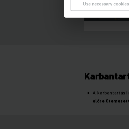
Use necessary cookies
Karbantar
A karbantartási
előre ütemezet