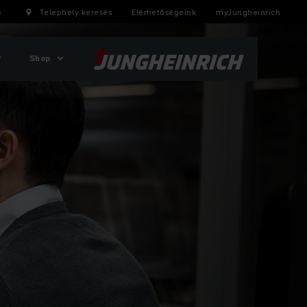
e
Telephely keresés
Elérhetőségeink
myJungheinrich
Shop