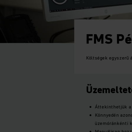
FMS Pé
Költségek egyszerű 
Üzemeltet
Áttekinthetjük a
Könnyedén azono
üzemóránkénti k
Manuálisan hozz