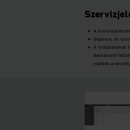
Szervizje
A szervizjelent
Gépekre, és szer
A töréskárokat 
dashboard felüle
napban aránytala