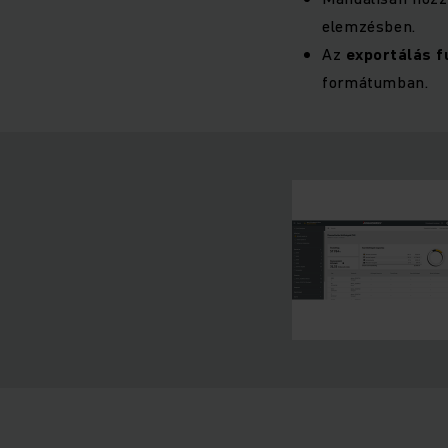
elemzésben.
Az
exportálás f
formátumban.