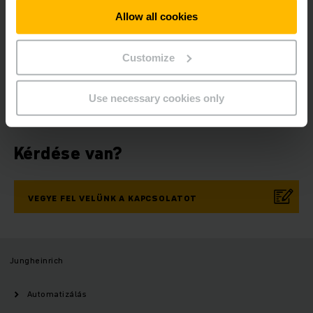
Allow all cookies
Business Network
Közösségi média
Customize
REGISZTRÁCIÓ
Use necessary cookies only
Kérdése van?
VEGYE FEL VELÜNK A KAPCSOLATOT
Jungheinrich
Automatizálás