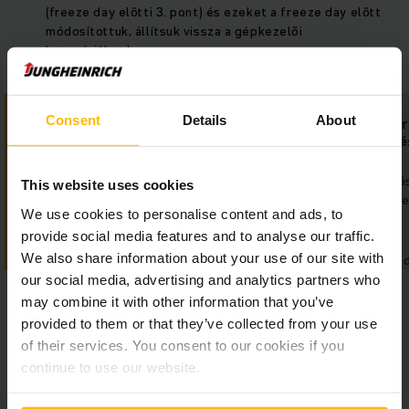
(freeze day előtti 3. pont) és ezeket a freeze day előtt
módosítottuk, állítsuk vissza a gépkezelői
kategóriákat.)​
Consent
Details
About
Beágyazott tartalom
Beágyazott ta
megjelenítése.
megjeleníté
Sajnos sütibeállításai miatt
Sajnos sütibeállítá
This website uses cookies
ez a tartalom nem jeleníthető
ez a tartalom nem j
We use cookies to personalise content and ads, to
meg.
meg.
provide social media features and to analyse our traffic.
We also share information about your use of our site with
Kérjük, engedélyezze a
Kérjük, enge
marketingsütiket a tartalom
marketingsütike
our social media, advertising and analytics partners who
aktiválásához.
aktiválá
may combine it with other information that you’ve
provided to them or that they’ve collected from your use
COOKIE-K ENGEDÉLYEZÉSE
COOKIE-K ENGED
of their services. You consent to our cookies if you
continue to use our website.