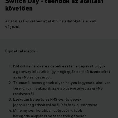
Switch Day - teendők az átállást
követően
Az átállást követően az alábbi feladatokat is el kell
végezni.
Ügyfél feladatok:​
ISM online hardveres gépek esetén a gépeket vigyük
a gateway közelébe, így megkapják az első üzeneteket
az új FMS rendszertől.​
Telematik boxos gépek olyan helyen legyenek, ahol van
térerő, így megkapják az első üzeneteket az új FMS
rendszertől.​
Ezekután belépés az FMS-be, és gépek
jogosultság frissítési beállításának ellenőrzése.​
(Amennyiben korábban dolgozóink több
kategória alapján is vezethettek gépeket