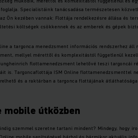
zileg működik, mérettől és komlexitástól függetlenül és e
foglalja. Specialistáink tanácsadása természetesen közvet
 az Ön kezében vannak: Flottája rendelkezésre állása és t
ltetési költségek csökkennek és az emberek és gépek bizt
line a targonca menedzsment információs rendszerhez áll 
ment, mellyel mérettől és komplexitástól függetlenül kezel
 Jungheinrich flottamenedzsment lehetővé teszi targoncái r
it is. Targoncaflottája ISM Online flottamenedzsmenttel n
elhető és a raktárban a targonca flottájának átláthatósága
e mobile útközben
indig szemmel szeretne tartani mindent? Mindegy, hogy iro
nline mobile segítségével bárhol és bármikor aktuális inf