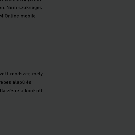
ten. Nem szükséges
SM Online mobile
ozott rendszer, mely
webes alapú és
elkezésre a konkrét