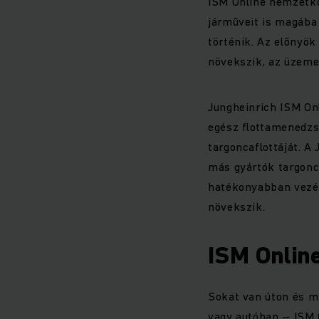
ISM Online nemzetkö
járműveit is magába 
történik. Az előnyök
növekszik, az üzeme
Jungheinrich ISM On
egész flottamenedzs
targoncaflottáját. A
más gyártók targoncá
hatékonyabban vezér
növekszik.
ISM Onlin
Sokat van úton és m
vagy autóban – ISM O