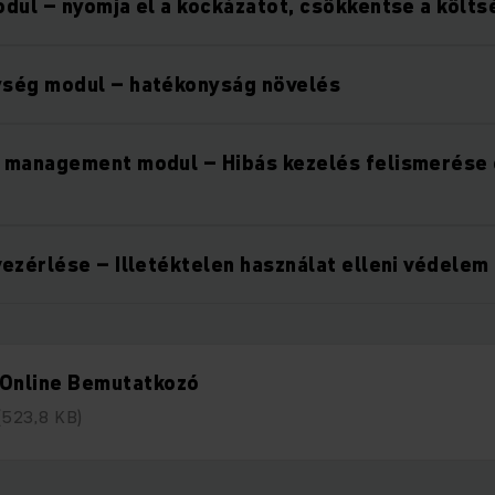
dul – nyomja el a kockázatot, csökkentse a költ
ség modul – hatékonyság növelés
 management modul – Hibás kezelés felismerése
ezérlése – Illetéktelen használat elleni védelem
 Online Bemutatkozó
(523,8 KB)