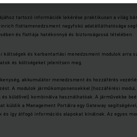
tájához tartozó információk lekérése praktikusan a világ bá
einrich flottamenedzsment nagyfokú adatátláthatósága segí
sében és flottája hatékonnyá és biztonságossá tételében.
si költségek és karbantartási menedzsment modulok arra s
datok és költségeket jelenítsen meg.
ékenység, akkumulátor menedzsment és hozzáférés vezérlé
emzést. A modulok járműkomponensekkel (hozzáférési modul,
l és küldővel) kombinálva használhatóak. A járművekbe be
kat küldik a Management Portálra egy Gateway segítségével,
 és így átfogó információs alapokat kínálnak. Az egyes mo