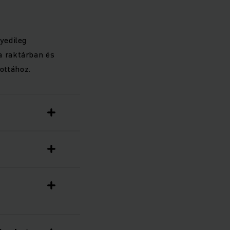
yedileg
a raktárban és
ottához.