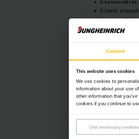
A kereskedői és
Érthető, kifejez
A targoncaflotta
Flottája telephe
Tanúsított bizt
Járműveinek gyá
Consent
Egyénileg kombi
Flottájának költ
Mobil eszközökke
This website uses cookies
We use cookies to personalis
Hogyan mű
information about your use of
other information that you’ve
cookies if you continue to us
A Jungheinrich Flot
targoncájáról szóló 
adataihoz történő ho
Use necessary cookies
tartományában.