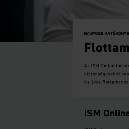
NAGYOBB HATÉKONYSÁ
Flotta
Az ISM Online flott
biztonságosabbá tesz
tíz éves flottamene
ISM Onlin