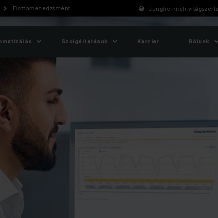
Flottamenedzsment
Jungheinrich világszert
omatizálás
Szolgáltatások
Karrier
Rólunk