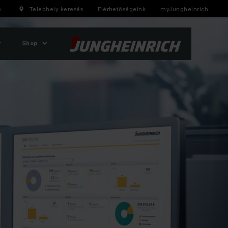
e
Telephely keresés
Elérhetőségeink
myJungheinrich
Shop