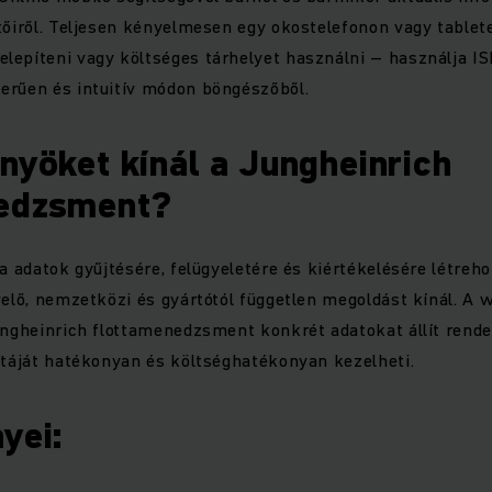
etőiről. Teljesen kényelmesen egy okostelefonon vagy table
lepíteni vagy költséges tárhelyet használni – használja I
erűen és intuitív módon böngészőből.
nyöket kínál a Jungheinrich
nedzsment?
ta adatok gyűjtésére, felügyeletére és kiértékelésére létreh
velő, nemzetközi és gyártótól független megoldást kínál. A 
ungheinrich flottamenedzsment konkrét adatokat állít rend
ttáját hatékonyan és költséghatékonyan kezelheti.
yei: