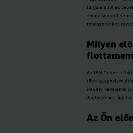
targoncáiról és vez
ehhez semmit sem te
rendszerünket egysz
Milyen elő
flottame
Az ISM Online a flot
több telephelyre átí
intuitív kezelendő J
döntésekhez. Így flo
Az Ön előn