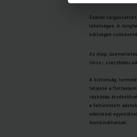
Ezáltal targoncaflot
lehetséges. A Jungh
költségek csökkenté
Az Alap, üzemelteté
törzs-, szerződési a
A biztonság, termel
teljessé a flottael
rázkódás érzékelőve
a feltüntetett adato
adatokkal egyesülnek
kombinálhatóak.