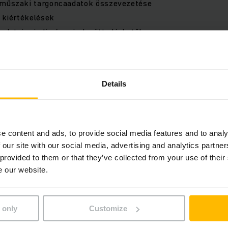
 műszaki targoncaadatok összevezetése
ő kiértékelések
 adatai mindig és mindenütt elérhetők
lyen átívelő és nemzetközi adatai
onság a Jungheinrich flottamenedzsmentnél
rtójától függetlenül működik
Details
nálható flottamenedzsment modulok
ségoptimalizálása
l való használatra optimalizálva
e content and ads, to provide social media features and to analy
ködik ISM Online?
 our site with our social media, advertising and analytics partn
 provided to them or that they’ve collected from your use of their
e our website.
tamenedzsment ISM Online egyesíti az üzleti és targoncaflo
alkalmazási-, valamint ütközési adatot egy rendszerben. Flo
zzáférés a Management Portálon keresztül történik az inte
 only
Customize