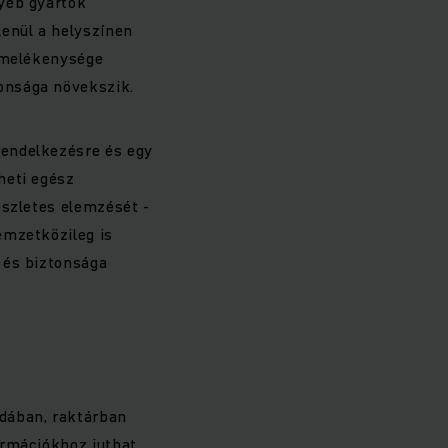
gyéb gyártók
lenül a helyszínen
ermelékenysége
onsága növekszik.
rendelkezésre és egy
heti egész
észletes elemzését -
emzetközileg is
 és biztonsága
dában, raktárban
ormációkhoz juthat