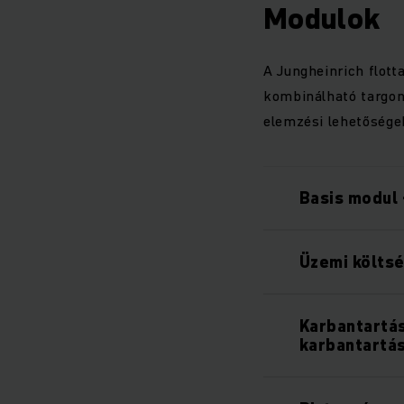
Modulok
A Jungheinrich flot
kombinálható targon
elemzési lehetőségek
Basis modul 
Üzemi költsé
Karbantartá
karbantartá