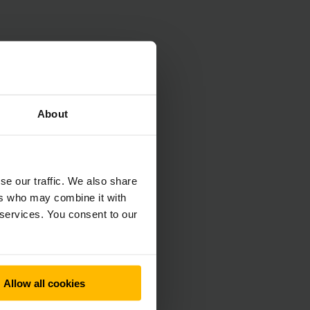
About
se our traffic. We also share
ers who may combine it with
 services. You consent to our
ttájának minden
ttájának megfelelő
rnet egy védett
Allow all cookies