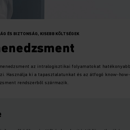
G ÉS BIZTONSÁG, KISEBB KÖLTSÉGEK
menedzsment
amenedzsment az intralogisztikai folyamatokat hatékonyab
i. Használja ki a tapasztalatunkat és az átfogó know-how-
dzsment rendszerből származik.
e