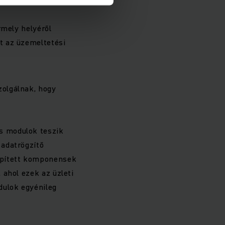
rmely helyéről
t az üzemeltetési
zolgálnak, hogy
s modulok teszik
 adatrögzítő
épített komponensek
 ahol ezek az üzleti
dulok egyénileg