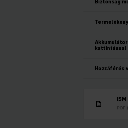
Biztonság mo
Termelékeny
Akkumulátor
kattintással
Hozzáférés v
ISM
PDF