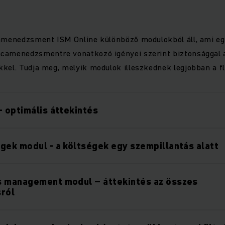
tamenedzsment ISM Online különböző modulokból áll, ami eg
camenedzsmentre vonatkozó igényei szerint biztonsággal 
kel. Tudja meg, melyik modulok illeszkednek legjobban a fl
- optimális áttekintés
gek modul - a költségek egy szempillantás alatt
s management modul – áttekintés az összes
sról