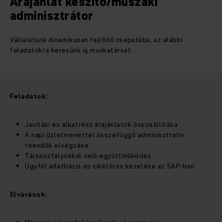
Árajánlat készítő/műszaki
adminisztrátor
Vállalatunk dinamikusan fejlődő csapatába, az alábbi
feladatokra keresünk új munkatársat.
Feladatok:
Javítási és alkatrész árajánlatok összeállítása
A napi üzletmenettel összefüggő adminisztratív
teendők elvégzése
Társosztályokkal való együttműködés
Ügyfél adatbázis és cikktörzs kezelése az SAP-ban
Elvárások: