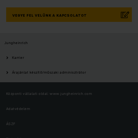
VEGYE FEL VELÜNK A KAPCSOLATOT
Jungheinrich
Karrier
Árajánlat készítő/műszaki adminisztrátor
Központi vállalati oldal: www.jungheinrich.com
Adatvédelem
ÁSZF