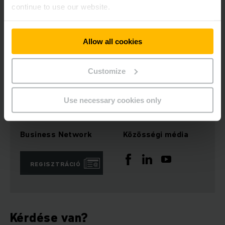
történő bejárás esetén 30 Ft / km költségtérítés
continue to use our website.
Munkavégzés helye:
Biatorbágy
Allow all cookies
Jelentkezését kérjük, a
job@jungheinrich.hu
email címre
Customize
küldje!
Use necessary cookies only
Business Network
Közösségi média
REGISZTRÁCIÓ
Kérdése van?