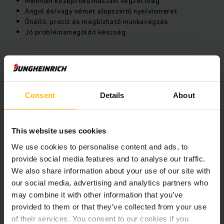
Minimum középfokú műszaki végzettség
Angol és/vagy német alapszintű nyelvismeret
Önálló, precíz és megbízható munkavégzés
Jó problémamegoldó készség
Előny:
SAP ismerete
Consent
Details
About
Hasonló területen szerzett gyakorlat
Amit nyújtunk:
This website uses cookies
We use cookies to personalise content and ads, to
Versenyképes fizetés
provide social media features and to analyse our traffic.
Egészségmegőrző és rekreációs juttatások
We also share information about your use of our site with
Stabil munkahely, hosszú távú munkalehetőség
our social media, advertising and analytics partners who
Igényes munkakörnyezet, korszerű munkaeszközök
may combine it with other information that you’ve
Home Office lehetőség
provided to them or that they’ve collected from your use
Folyamatos képzés és szakmai fejlődés
of their services. You consent to our cookies if you
Munkába járáshoz vállalati busz vagy saját gépjárművel