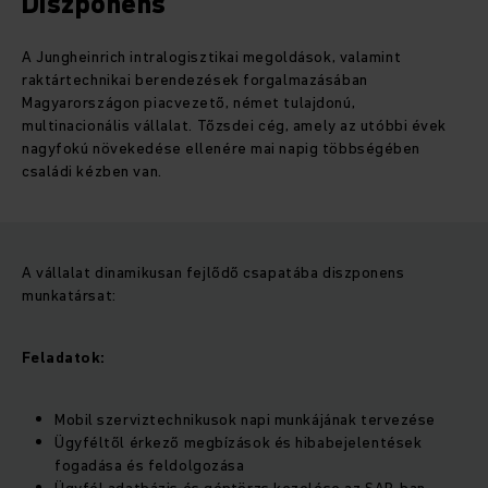
Diszponens
A Jungheinrich intralogisztikai megoldások, valamint
raktártechnikai berendezések forgalmazásában
Magyarországon piacvezető, német tulajdonú,
multinacionális vállalat. Tőzsdei cég, amely az utóbbi évek
nagyfokú növekedése ellenére mai napig többségében
családi kézben van.
A vállalat dinamikusan fejlődő csapatába diszponens
munkatársat:
Feladatok:
Mobil szerviztechnikusok napi munkájának tervezése
Ügyféltől érkező megbízások és hibabejelentések
fogadása és feldolgozása