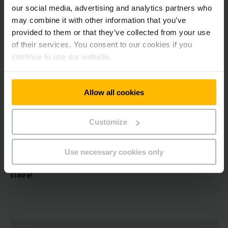
Amit nyújtunk:
our social media, advertising and analytics partners who
may combine it with other information that you’ve
Versenyképes fizetés
provided to them or that they’ve collected from your use
Béren kívüli juttatás (SZÉP kártya)
of their services. You consent to our cookies if you
Egészségbiztosítás
continue to use our website.
Stabil munkahely, hosszú távú munkalehetőség
Igényes munkakörnyezet, korszerű munkaeszközök
Hibrid munkavégzés, home office lehetőség
Allow all cookies
Munkába járáshoz vállalati busz, vagy saját gépjárművel
történő bejárás esetén 45 Ft/km költségtérítés
Customize
Munkavégzés helye:
Biatorbágy
Use necessary cookies only
Jelentkezését kérjük küldje a
job@jungheinrich.hu
email
címre!