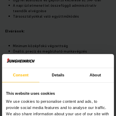
Ügyfél adatbázis és géptörzs kezelése az SAP-ban
A napi üzletmenettel összefüggő adminisztratív
teendők elvégzése
Társosztályokkal való együttműködés
Elvárások:
Minimum középfokú végzettség
Önálló, precíz és megbízható munkavégzés
Jó kommunikációs készség
Jó problémamegoldó képesség
Consent
Details
About
Előny:
SAP ismerete
This website uses cookies
Angol és/vagy német nyelvismeret
We use cookies to personalise content and ads, to
Hasonló területen szerzett tapasztalat
provide social media features and to analyse our traffic.
We also share information about your use of our site with