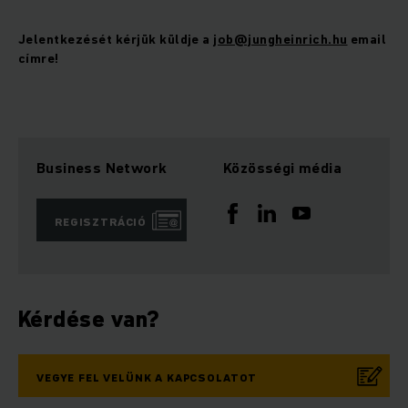
Jelentkezését kérjük küldje a
job@jungheinrich.hu
email
címre!
Business Network
Közösségi média
REGISZTRÁCIÓ
Kérdése van?
VEGYE FEL VELÜNK A KAPCSOLATOT