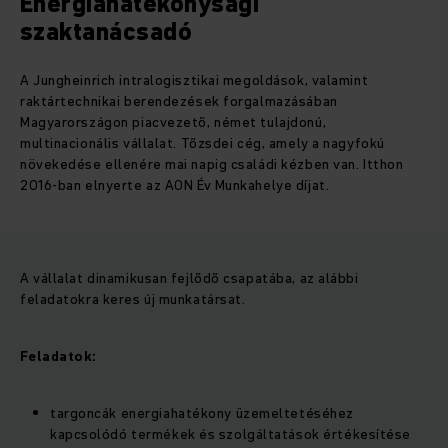
Energiahatékonysági
szaktanácsadó
A Jungheinrich intralogisztikai megoldások, valamint
raktártechnikai berendezések forgalmazásában
Magyarországon piacvezető, német tulajdonú,
multinacionális vállalat. Tőzsdei cég, amely a nagyfokú
növekedése ellenére mai napig családi kézben van. Itthon
2016-ban elnyerte az AON Év Munkahelye díjat.
A vállalat dinamikusan fejlődő csapatába, az alábbi
feladatokra keres új munkatársat.
Feladatok:
targoncák energiahatékony üzemeltetéséhez
kapcsolódó termékek és szolgáltatások értékesítése