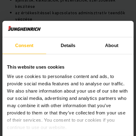
ajánlatok, kalkulációk, prezentációk, szerződések
készítése
az értékesítéssel kapcsolatos adminisztratív teendők
végzése
Elvárások:
Consent
Details
About
műszaki közép- vagy felsőfokú végzettség
értékesítői véna
tárgyalóképes angol nyelvtudás (német nyelvismeret
This website uses cookies
előny)
We use cookies to personalise content and ads, to
jó prezentációs készség
provide social media features and to analyse our traffic.
gyors helyzetfelismerő és reakciós képesség, önálló
We also share information about your use of our site with
döntésképesség
dinamikus, agilis személyiség
our social media, advertising and analytics partners who
magabiztos, kulturált fellépés
may combine it with other information that you’ve
napi utazási hajlandóság
provided to them or that they’ve collected from your use
of their services. You consent to our cookies if you
continue to use our website.
Előny: