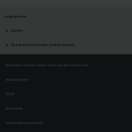
Jungheinrich
Karrier
Energiahatékonysági szaktanácsadó
Központi vállalati oldal: www.jungheinrich.com
Adatvédelem
ÁSZF
Biztosítás
Visszaélés-bejelentés