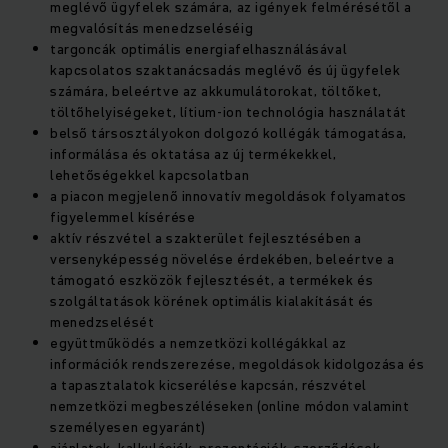
meglévő ügyfelek számára, az igények felmérésétől a
megvalósítás menedzseléséig
targoncák optimális energiafelhasználásával
kapcsolatos szaktanácsadás meglévő és új ügyfelek
számára, beleértve az akkumulátorokat, töltőket,
töltőhelyiségeket, lítium-ion technológia használatát
belső társosztályokon dolgozó kollégák támogatása,
informálása és oktatása az új termékekkel,
lehetőségekkel kapcsolatban
a piacon megjelenő innovatív megoldások folyamatos
figyelemmel kísérése
aktív részvétel a szakterület fejlesztésében a
versenyképesség növelése érdekében, beleértve a
támogató eszközök fejlesztését, a termékek és
szolgáltatások körének optimális kialakítását és
menedzselését
együttműködés a nemzetközi kollégákkal az
információk rendszerezése, megoldások kidolgozása és
a tapasztalatok kicserélése kapcsán, részvétel
nemzetközi megbeszéléseken (online módon valamint
személyesen egyaránt)