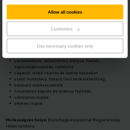
villamosmérnöki, gépészmérnöki végzettség
Allow all cookies
projektmenedzsment területén szerzett tapasztalat
SAP ismeret
jártasság energiahatékonysági területen
Customize
Amit nyújtunk:
Use necessary cookies only
versenyképes, teljesítmény arányos fizetés,
egészségbiztosítás, cafeteria
cégautó, mobil telefon és laptop használat
stabil munkahely, hosszú távú munkalehetőség
korszerű munkaeszközök
folyamatos képzés és szakmai fejlődés
változatos munka
sikeres csapat
Munkavégzés helye:
Biatorbágy központtal Magyarország
teljes területe