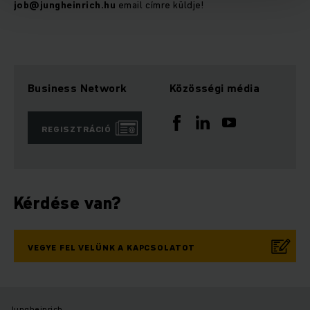
job@jungheinrich.hu
email címre küldje!
Business Network
Közösségi média
REGISZTRÁCIÓ
Kérdése van?
VEGYE FEL VELÜNK A KAPCSOLATOT
Jungheinrich