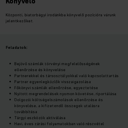
Könyvelő
Központi, biatorbágyi irodánkba könyvelő pozícióra várunk
jelentkezőket.
Feladatok:
Bejövő számlák törvényi megfelelősségének
ellenőrzése és könyvelése
Partnerekkel és társosztályokkal való kapcsolattartás
Partner egyenlegközlők visszaigazolása
Főkönyvi számlák ellenőrzése, egyeztetése
Nyitott megrendelések nyomon követése, riportálása
Dolgozói költségelszámolások ellenőrzése és
könyvelése, a kifizetendő összegek utalásra
továbbítása
Tárgyi eszközök aktiválása
Havi, éves zárási folyamatokban való részvétel