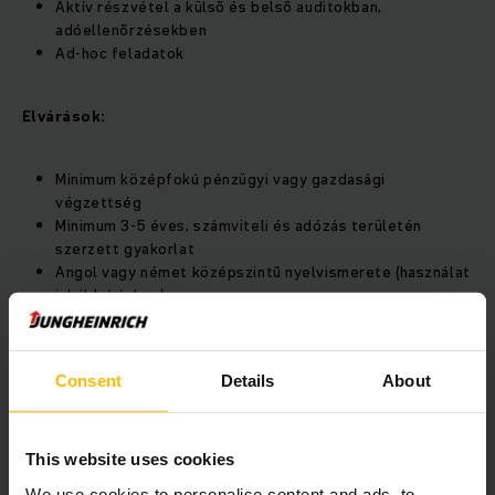
Aktív részvétel a külső és belső auditokban,
adóellenőrzésekben
Ad-hoc feladatok
Elvárások:
Minimum középfokú pénzügyi vagy gazdasági
végzettség
Minimum 3-5 éves, számviteli és adózás területén
szerzett gyakorlat
Angol vagy német középszintű nyelvismerete (használat
inkább írásban)
Önálló, precíz és lendületes munkavégzés
Előny:
Consent
Details
About
SAP vállalatirányítási rendszer ismerete
This website uses cookies
Mérlegképes könyvelői végzettség
Multinacionális környezetben szerzett tapasztalat
We use cookies to personalise content and ads, to