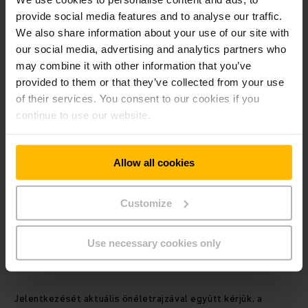
provide social media features and to analyse our traffic.
We also share information about your use of our site with
Amit nyújtunk:
our social media, advertising and analytics partners who
may combine it with other information that you’ve
Versenyképes fizetés
provided to them or that they’ve collected from your use
Egészségmegőrző és rekreációs juttatások
of their services. You consent to our cookies if you
Stabil munkahely, hosszútávú munkalehetőség
continue to use our website.
Korszerű munkaeszközök
Folyamatos képzés és szakmai fejlődés
Változatos munka
Sikeres, összetartó csapat
Allow all cookies
Hybrid munkavégzés Home Office 50% lehetőség
Munkába járáshoz vállalati busz, vagy saját gépjárművel
Customize
történő bejárás esetén 45 Ft/km költségtérítés
biztosított
Use necessary cookies only
Munkavégzés helye:
Biatorbágy
Jelentkezését aktuális önéletrajzával együtt kérjük, a