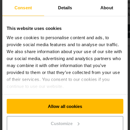
motoros anyagmozgató gépek
ítélik oda, hogy a 
Consent
Details
About
javítására, illetve karbantartására
mit mondanak a Jun
keresünk új munkatársat.
szerzett tapasztala
This website uses cookies
TOVÁBBI INFORMÁCIÓ
TOVÁBBI INFOR
We use cookies to personalise content and ads, to
provide social media features and to analyse our traffic.
We also share information about your use of our site with
our social media, advertising and analytics partners who
may combine it with other information that you’ve
provided to them or that they’ve collected from your use
of their services. You consent to our cookies if you
continue to use our website.
Business Network
Közösségi média
Allow all cookies
Customize
REGISZTRÁCIÓ