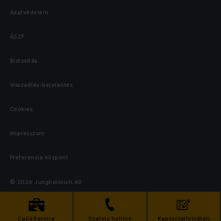
Adatvédelem
ÁSZF
Biztosítás
Visszaélés-bejelentés
Cookies
Impresszum
Preferencia központ
© 2026 Jungheinrich AG
Call4Service
Szerviz hotline
Kapcsolatfelvételi