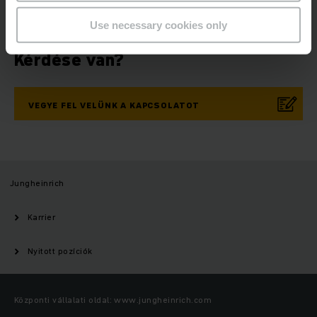
Use necessary cookies only
Kérdése van?
VEGYE FEL VELÜNK A KAPCSOLATOT
Jungheinrich
Karrier
Nyitott pozíciók
Központi vállalati oldal: www.jungheinrich.com