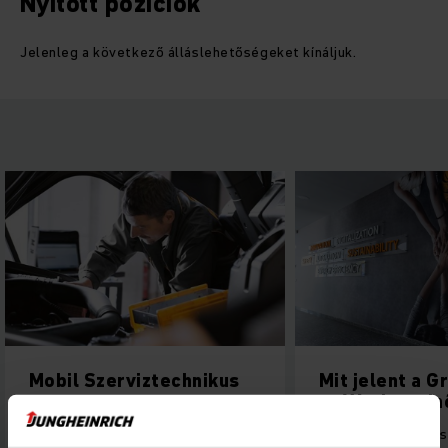
Nyitott pozíciók
Jelenleg a következő álláslehetőségeket kínáljuk.
Mobil Szerviztechnikus
Mit jelent a G
to Work™ min
Ügyfeleink telephelyein üzemelő,
elektromos-, és belső égésű
A rangos elismerés