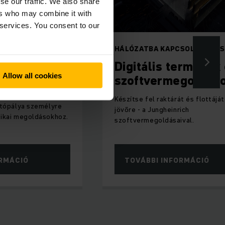
se our traffic. We also share
ers who may combine it with
 services. You consent to our
VA
HÁLÓZATBA KAPCSOLT RENDSZEREK
a
Digitális termékek és
Allow all cookies
szoftvermegoldások
ág
ich
Készítse fel raktárát és flottáját a
élyre
jövőre - a Jungheinrich
okhoz.
szoftvermegoldásaival.
TOVÁBBI INFORMÁCIÓ