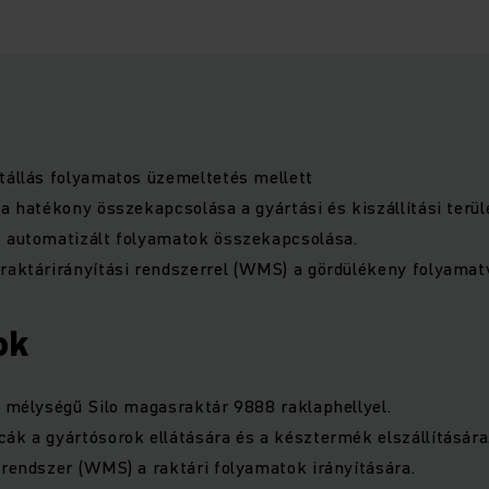
tállás folyamatos üzemeltetés mellett
ka hatékony összekapcsolása a gyártási és kiszállítási terül
z automatizált folyamatok összekapcsolása.
raktárirányítási rendszerrel (WMS) a gördülékeny folyamat
ok
a mélységű Silo magasraktár 9888 raklaphellyel.
ák a gyártósorok ellátására és a késztermék elszállítására
 rendszer (WMS) a raktári folyamatok irányítására.