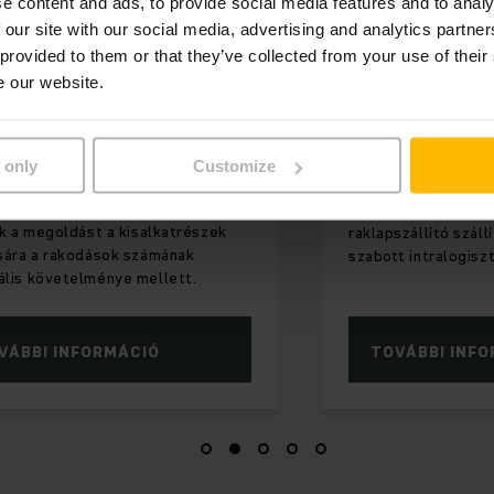
e content and ads, to provide social media features and to analy
 our site with our social media, advertising and analytics partn
 provided to them or that they’ve collected from your use of their
e our website.
 DOBOZOKHOZ ÉS
ANYAGÁRAMLÁS TESTRE SZAB
Z
Raklap szállítópály
lrakógép
 only
Customize
A hatékonyság és a gazdaságoss
rész raktárunk
tökéletes kombinációja: Jungheinr
 a kisalkatrészek
raklapszállító szállítópálya szem
sok számának
szabott intralogisztikai megoldás
nye mellett.
RMÁCIÓ
TOVÁBBI INFORMÁCIÓ