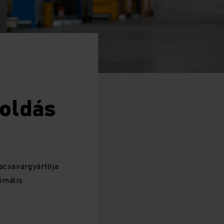
goldás
yacsavargyártója
imális