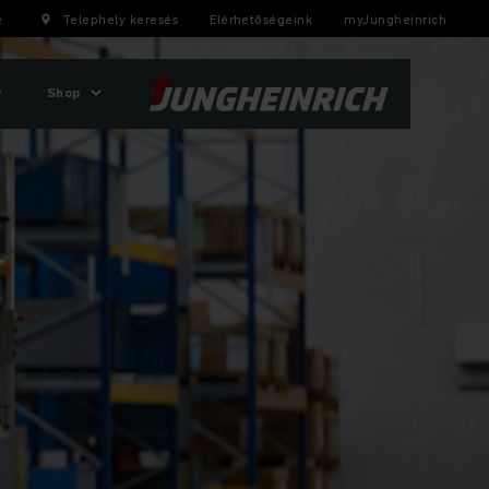
e
Telephely keresés
Elérhetőségeink
myJungheinrich
Shop