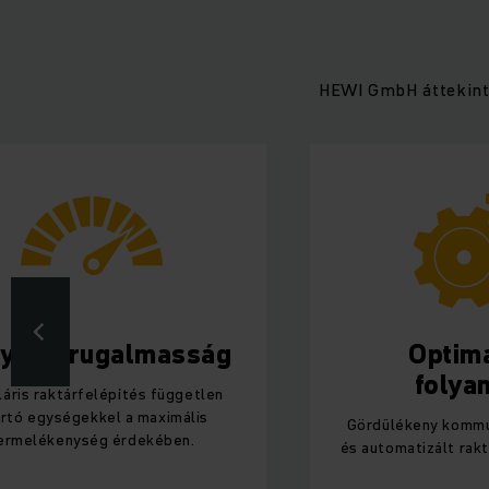
HEWI GmbH áttekint
yobb rugalmasság
Optima
folya
áris raktárfelépítés független
rtó egységekkel a maximális
Gördülékeny kommun
ermelékenység érdekében.
és automatizált rakt