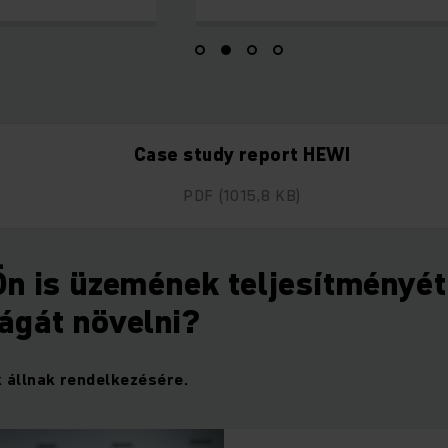
Case study report HEWI
PDF
(1015,8 KB)
Ön is üzemének teljesítményét
ágát növelni?
 állnak rendelkezésére.