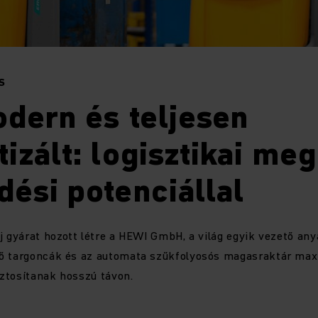
S
dern és teljesen
izált: logisztikai me
ési potenciállal
j gyárat hozott létre a HEWI GmbH, a világ egyik vezető an
ő targoncák és az automata szűkfolyosós magasraktár max
ztosítanak hosszú távon.