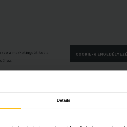
ezze a marketingsütiket a
COOKIE-K ENGEDÉLYEZ
ásához.
Details