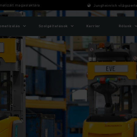
omatizált magasraktára
Jungheinrich világszert
omatizálás
Szolgáltatások
Karrier
Rólunk