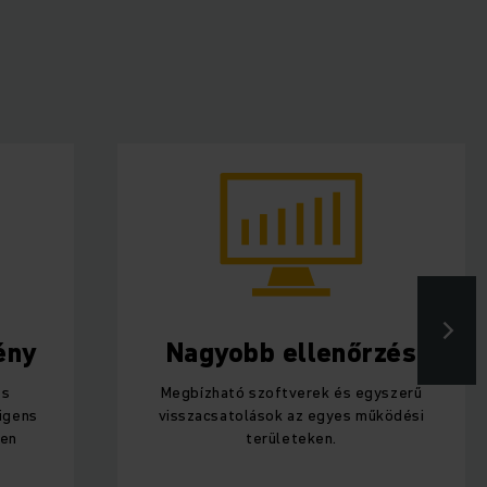
ény
Nagyobb ellenőrzés
és
Megbízható szoftverek és egyszerű
ligens
visszacsatolások az egyes működési
ően
területeken.