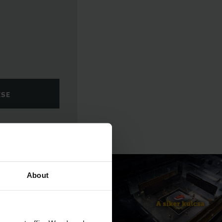
ÉSE
About