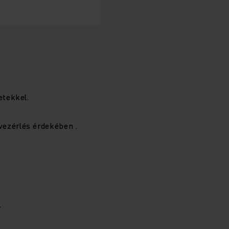
etekkel.
vezérlés érdekében .
.