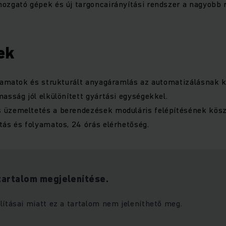
zgató gépek és új targoncairányítási rendszer a nagyobb r
ek
lyamatok és strukturált anyagáramlás az automatizálásnak 
asság jól elkülönített gyártási egységekkel.
üzemeltetés a berendezések moduláris felépítésének kös
ás és folyamatos, 24 órás elérhetőség.
tartalom megjelenítése.
lításai miatt ez a tartalom nem jeleníthető meg.