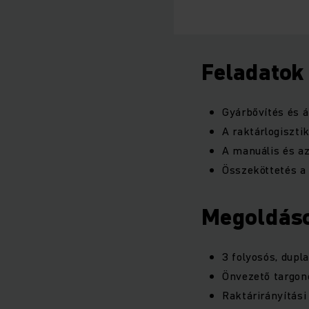
Feladatok
Gyárbővítés és á
A raktárlogiszti
A manuális és a
Összeköttetés a 
Megoldás
3 folyosós, dupl
Önvezető targonc
Raktárirányítási