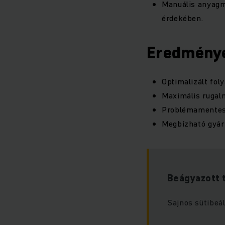
Manuális anyagmo
érdekében.
Eredmény
Optimalizált fo
Maximális rugalm
Problémamentes 
Megbízható gyárt
Beágyazott 
Sajnos sütibeál