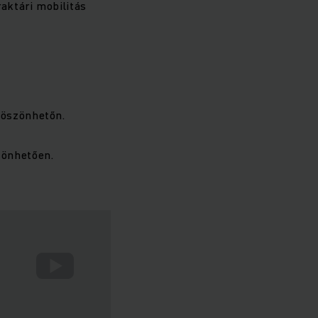
aktári mobilitás
köszönhetőn.
zönhetően.