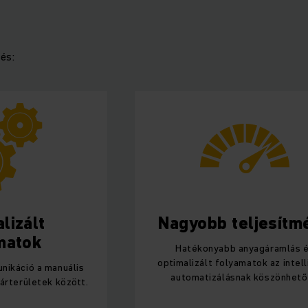
és:
lizált
Nagyobb teljesítm
matok
Hatékonyabb anyagáramlás 
optimalizált folyamatok az intel
ikáció a manuális
automatizálásnak köszönhet
árterületek között.