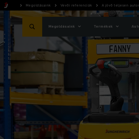
Megoldásaink
Vevői referenciák
A jövő teljesen aut
Megoldásaink
Termékek
Aut