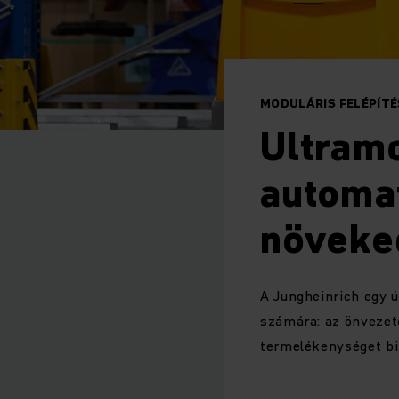
MODULÁRIS FELÉPÍTÉ
Ultramo
automat
növeked
A Jungheinrich egy ú
számára: az önvezet
termelékenységet bi