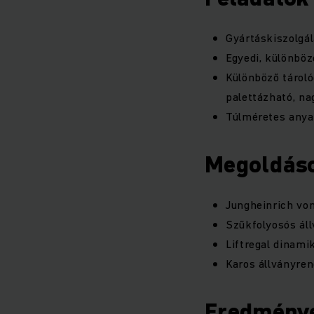
Gyártáskiszolgá
Egyedi, különböz
Különböző tároló
palettázható, na
Túlméretes anyag
Megoldás
Jungheinrich vo
Szűkfolyosós áll
Liftregal dinami
Karos állványren
Eredmény