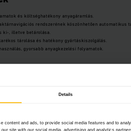
lyamatok és költséghatékony anyagáramlás.
raktárnavigációs rendszerének köszönhetően automatikus t
ki-, illetve betárolása.
arékos tárolása és hatékony gyártáskiszolgálás.
használás, gyorsabb anyagkezelési folyamatok.
Details
e content and ads, to provide social media features and to analy
 our site with our social media, advertising and analytics partn