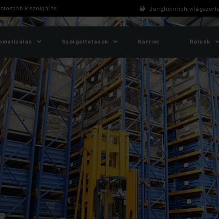
ontosabb kiszolgálás
Jungheinrich világszert
omatizálás
Szolgáltatások
Karrier
Rólunk