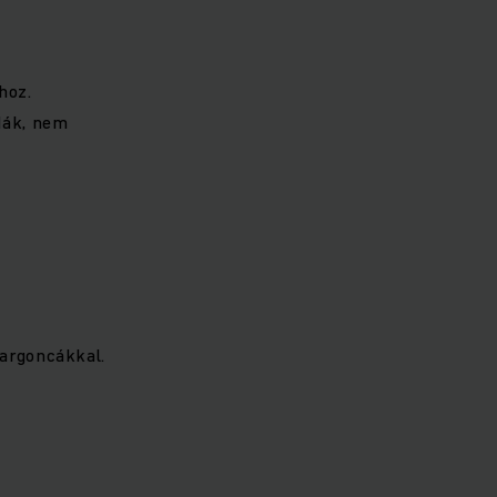
hoz.
dák, nem
targoncákkal.