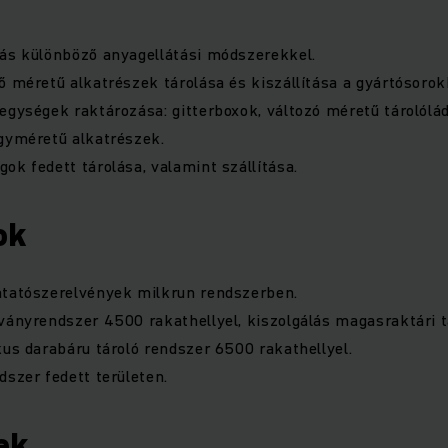
lás különböző anyagellátási módszerekkel.
ő méretű alkatrészek tárolása és kiszállítása a gyártósorok
egységek raktározása: gitterboxok, változó méretű tárolólá
gyméretű alkatrészek.
ok fedett tárolása, valamint szállítása.
ok
ntatószerelvények milkrun rendszerben.
ványrendszer 4500 rakathellyel, kiszolgálás magasraktári 
kus darabáru tároló rendszer 6500 rakathellyel.
dszer fedett területen.
ek