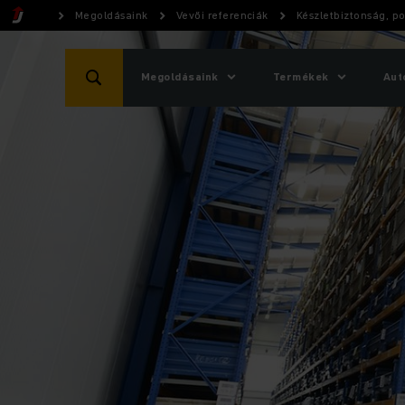
Megoldásaink
Vevői referenciák
Készletbiztonság, p
Megoldásaink
Termékek
Aut