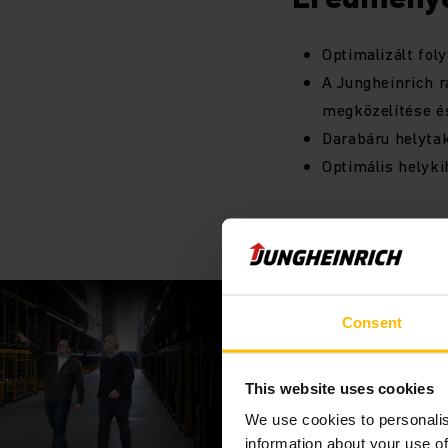
Optimalizált fo
A Jungheinrich 
megközelítése és 
Darabáru helytak
Optimális helyki
Consent
This website uses cookies
We use cookies to personalis
information about your use of