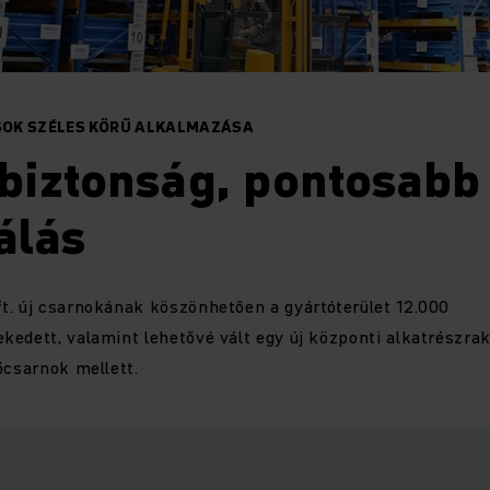
OK SZÉLES KÖRŰ ALKALMAZÁSA
biztonság, pontosabb
álás
t. új csarnokának köszönhetően a gyártóterület 12.000
edett, valamint lehetővé vált egy új központi alkatrészrak
őcsarnok mellett.