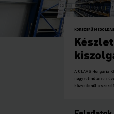
KORSZERŰ MEGOLDÁS
Készlet
kiszolg
A CLAAS Hungária Kf
négyzetméterre növek
közvetlenül a szerel
Feladatok