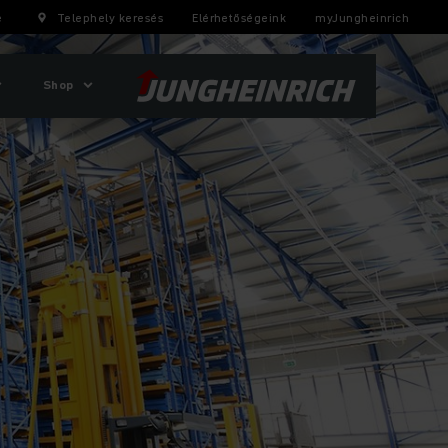
e
Telephely keresés
Elérhetőségeink
myJungheinrich
Shop