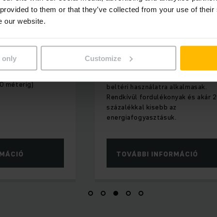
 provided to them or that they’ve collected from your use of their
e our website.
trészes tárolás
NAGY TELJESÍTMÉNY MINIMÁLI
KÖRNYEZETI TERHELÉSSEL
ny
Elektromos targon
 only
Customize
et-megtakarítás a
g magasságának
Elektromos targoncáink különöse
30 méterig)
beltéri használatra alkalmasak.
Rendkívül fordulékonyak és akár 
százalékkal kisebb az
energiafogyasztásuk.
RMÁCIÓ
TOVÁBBI INFORMÁCIÓ