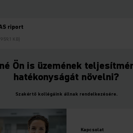
AS riport
(959,1 KB)
né Ön is üzemének teljesítmé
hatékonyságát növelni?
Szakértő kollégáink állnak rendelkezésére.
Kapcsolat