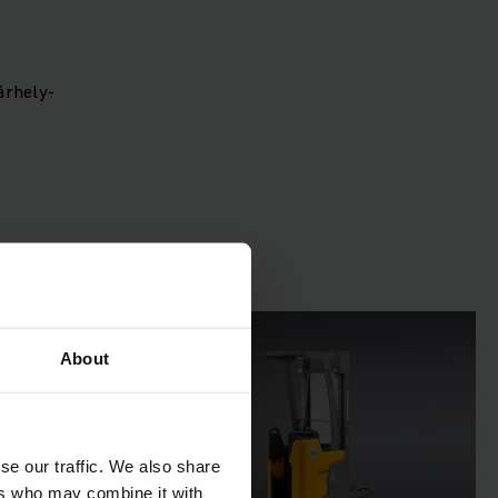
árhely-
About
se our traffic. We also share
ers who may combine it with