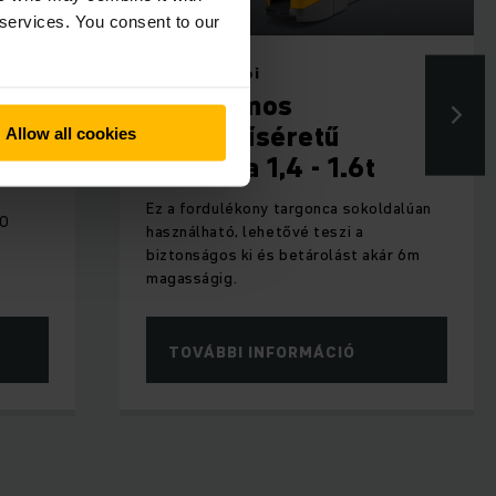
 services. You consent to our
S
ERC 214i/ 216i
Elektromos
ca
gyalogkíséretű
Allow all cookies
targonca 1,4 - 1.6t
n
Ez a fordulékony targonca sokoldalúan
20
használható, lehetővé teszi a
biztonságos ki és betárolást akár 6m
magasságig.
TOVÁBBI INFORMÁCIÓ