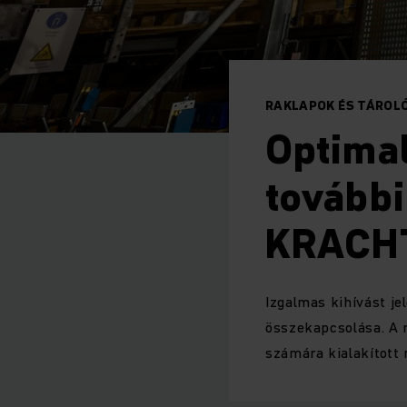
RAKLAPOK ÉS TÁROL
Optimal
további
KRACHT 
Izgalmas kihívást j
összekapcsolása. A 
számára kialakított 