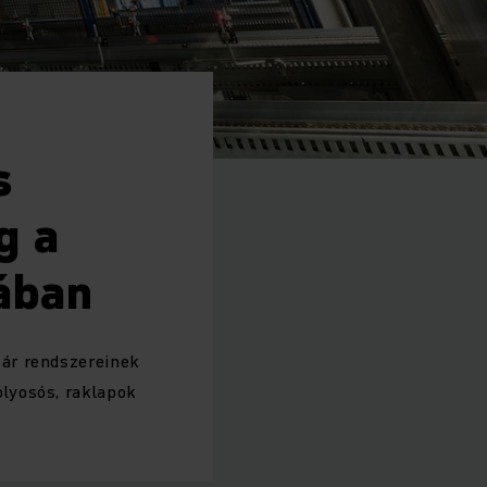
s
g a
ában
tár rendszereinek
lyosós, raklapok