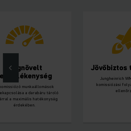
Megnövelt
Jövőbiztos 
termelékenység
Jungheinrich WM
komissiózási fol
komissiózó munkaállomások
ellenőr
ekapcsolása a darabáru tároló
árral a maximális hatékonyság
érdekében.