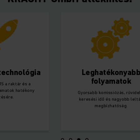
technológia
Leghatékonyab
folyamatok
S a raktár és a
yamatok hatékony
Gyorsabb komissiózás, rövid
zésére.
keresési idő és nagyobb leltá
megbízhatóság.