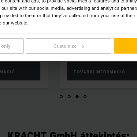
e content and ads, to provide social media features and to analy
 DOBOZOKHOZ ÉS
ANYAGÁRAMLÁS TESTRE SZAB
 our site with our social media, advertising and analytics partn
Z
Raklap szállítópály
 provided to them or that they’ve collected from your use of their
lrakógép
e our website.
A hatékonyság és a gazdaságoss
rész raktárunk
tökéletes kombinációja: Jungheinr
 a kisalkatrészek
raklapszállító szállítópálya szem
sok számának
szabott intralogisztikai megoldás
 only
Customize
nye mellett.
RMÁCIÓ
TOVÁBBI INFORMÁCIÓ
KRACHT GmbH áttekintés: