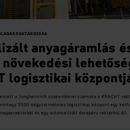
ÓLÁDÁK RAKTÁROZÁSA
izált anyagáramlás é
 növekedési lehetősé
logisztikai központj
elentett a Jungheinrich szakemberei számára a KRACHT rak
mintegy 3500 négyzetméteres logisztikai központ egy kétfo
magasraktárból és egy automatizált darabáru raktárból áll.