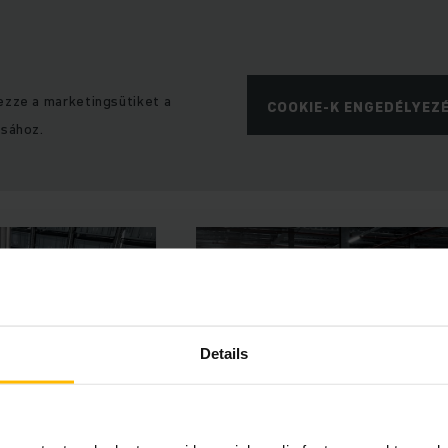
ezze a marketingsütiket a
COOKIE-K ENGEDÉLYEZ
ásához.
Details