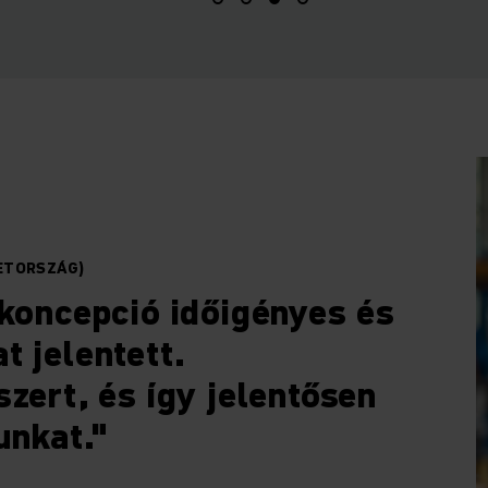
ETORSZÁG)
 koncepció időigényes és
t jelentett.
zert, és így jelentősen
unkat."