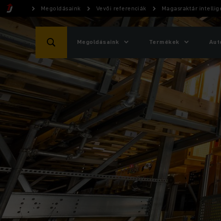
Megoldásaink
Vevői referenciák
Magasraktár intellig
Megoldásaink
Termékek
Aut