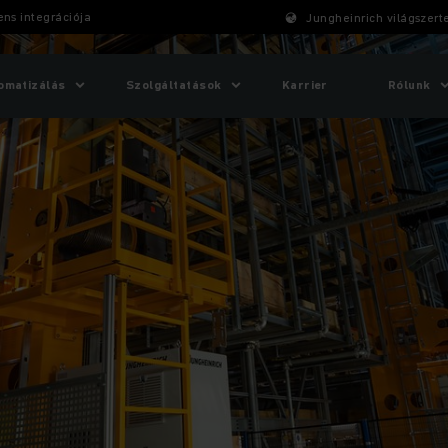
ens integrációja
Jungheinrich világszert
omatizálás
Szolgáltatások
Karrier
Rólunk