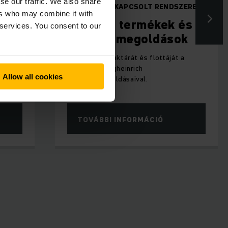
se our traffic. We also share
VA
HÁLÓZATBA KAPCSOLT RENDSZEREK
ers who may combine it with
a
Digitális termékek és
 services. You consent to our
szoftvermegoldások
ág
ich
Készítse fel raktárát és flottáját a
élyre
jövőre - a Jungheinrich
okhoz.
Allow all cookies
szoftvermegoldásaival.
TOVÁBBI INFORMÁCIÓ