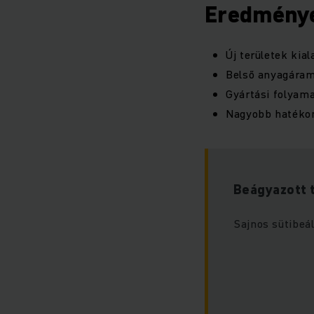
Eredmény
Új területek kia
Belső anyagáram
Gyártási folyama
Nagyobb hatékon
Beágyazott 
Sajnos sütibeál