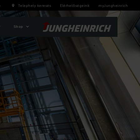
e
Telephely keresés
Elérhetőségeink
myJungheinrich
Shop