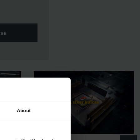
ÉSE
About