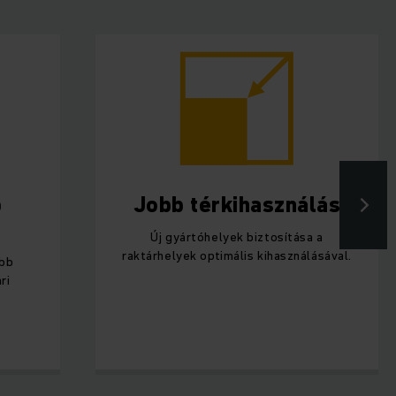
b
Jobb térkihasználás
Új gyártóhelyek biztosítása a
raktárhelyek optimális kihasználásával.
ebb
ri