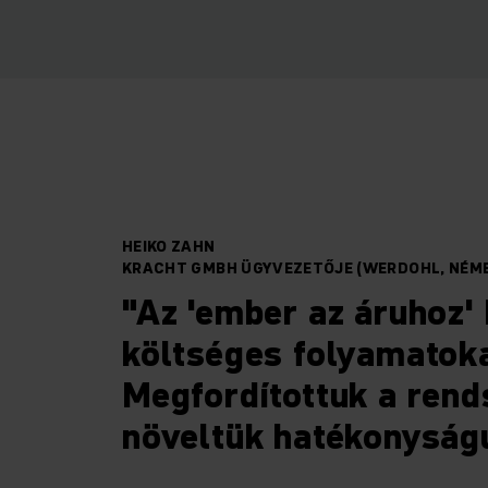
HEIKO ZAHN
KRACHT GMBH ÜGYVEZETŐJE (WERDOHL, NÉM
"Az 'ember az áruhoz'
költséges folyamatoka
Megfordítottuk a rends
növeltük hatékonyság