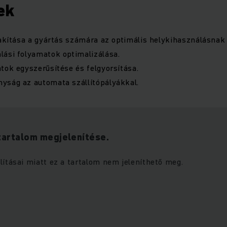
ek
lakítása a gyártás számára az optimális helykihasználásna
lási folyamatok optimalizálása.
tok egyszerűsítése és felgyorsítása.
yság az automata szállítópályákkal.
tartalom megjelenítése.
lításai miatt ez a tartalom nem jeleníthető meg.