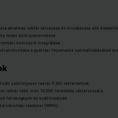
ára alkalmas raktár tervezése és kivitelezése silo kialakít
ka teljes körű újratervezése.
ramlási koncepció integrálása.
központosítása a gyártási folyamatok optimalizálásának ér
ok
izált szűkfolyosós raktár 5.100 raktárhellyel.
u raktár több mint 12.000 tárolóláda raktározására.
yű felrakógépek és szállítópályák.
tárirányítási rendszer (WMS).