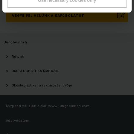
Use necessary cookies only
VEGYE FEL VELÜNK A KAPCSOLATOT
Jungheinrich
Rólunk
OKOSLOGISZTIKA MAGAZIN
Okoslogisztika, a raktározás jövője
Központi vállalati oldal: www.jungheinrich.com
Adatvédelem