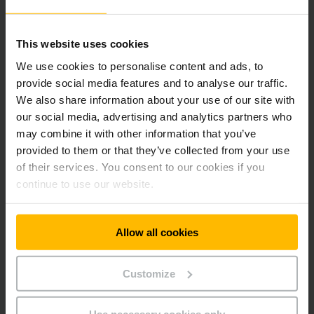
raktárautomatizációnak,
milyen szereplők bevonására van szükség, nekik
milyen érdekeik vannak és hogyan tudnak segíteni.
This website uses cookies
We use cookies to personalise content and ads, to
Töltse le az ingyenes e-könyvet, hogy cége is
provide social media features and to analyse our traffic.
hozzájusson azokhoz az előnyökhöz, amiket a modern,
We also share information about your use of our site with
digitalizált raktározás biztosíthat!
our social media, advertising and analytics partners who
may combine it with other information that you’ve
provided to them or that they’ve collected from your use
of their services. You consent to our cookies if you
continue to use our website.
Business Network
Közösségi média
REGISZTRÁCIÓ
Allow all cookies
Customize
Kérdése van?