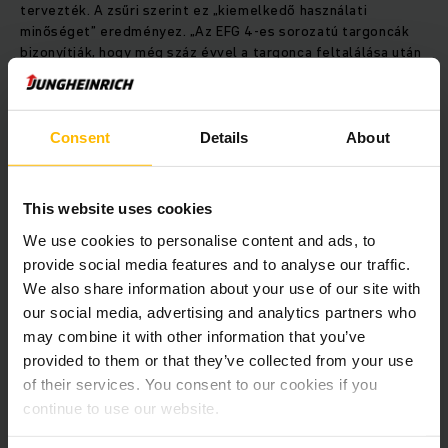
tervezték. A zsűri szerint ez „kiemelkedő használati
minőséget” eredményez. „Az EFG 4-es sorozatú targoncák
bizonyítják, hogy még száz évvel a targonca feltalálása után
is lehetséges a vezetési kényelem és a kezelési
teljesítmény jelentős javítása” - összegezte a Red Dot-díj
zsűrije. „Számunkra az ember áll a tervezés középpontjában”
- nyilatkozta Till Muhl, a Jungheinrich ipari formatervezésért
Consent
Details
About
felelős vezetője. „Számos különböző felhasználói
szemléletet kell figyelembe vennünk, amelyeket mind
megfelelő tisztelettel kezelünk. Az EFG 4-es sorozatot a
This website uses cookies
targoncakezelők köré terveztük, és így maximalizálni tudtuk
We use cookies to personalise content and ads, to
a targonca biztonságát és teljesítményét.”
provide social media features and to analyse our traffic.
We also share information about your use of our site with
Az EFG 4-es sorozata mellett a Jungheinrich által
our social media, advertising and analytics partners who
kifejlesztett arculee M autonóm mobil robot (AMR) is Red
may combine it with other information that you’ve
Dot-díjat kapott. Talajszintű szállítási megoldásként az AMR
provided to them or that they’ve collected from your use
minden szokásos rakományhordozón 1,6 m/s sebességgel
képes autonóm módon szállítani a raktárban akár 1300 kg-os
of their services. You consent to our cookies if you
rakományokat. A 360°-os biztonsági érzékelőrendszernek
continue to use our website.
köszönhetően az arculee M képes szabadon navigálni a
meghatározott területeken belül. Az ember és az AMR a