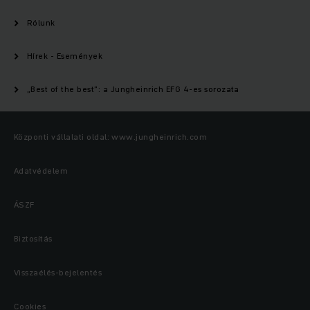
Rólunk
Hírek - Események
„Best of the best”: a Jungheinrich EFG 4-es sorozata
Központi vállalati oldal: www.jungheinrich.com
Adatvédelem
ÁSZF
Biztosítás
Visszaélés-bejelentés
Cookies