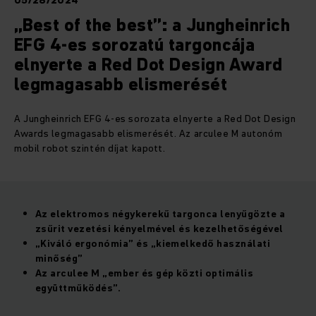
05/28/2024
„Best of the best”: a Jungheinrich
EFG 4-es sorozatú targoncája
elnyerte a Red Dot Design Award
legmagasabb elismerését
A Jungheinrich EFG 4-es sorozata elnyerte a Red Dot Design
Awards legmagasabb elismerését. Az arculee M autonóm
mobil robot szintén díjat kapott.
Az elektromos négykerekű targonca lenyűgözte a
zsűrit vezetési kényelmével és kezelhetőségével
„Kiváló ergonómia” és „kiemelkedő használati
minőség”
Az arculee M „ember és gép közti optimális
együttműködés”.