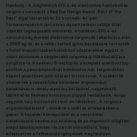
Hamburg - A Jungheinrich EFG 4-es elektromos homlokvillás
targonca sorozatát a Red Dot Design Award „Best of the
Best” díjjal tüntették ki. Ez a termék- és ipari
formatervezésért járó neves díj nemzetközi zsűrije által
odaítélt legmagasabb elismerés. A hatékony EFG 4-es
sorozatú négykerekű elektromos targoncák teherbírása eléri
a 3500 kg-ot, és a nehéz terhek gyors kezelésére tervezték
a belső áruszállításban különböző adapterekkel együtt. A
zsűrit különösen a négykerekű targonca új fülkekialakítása
nyűgözte le. A keskeny B-oszlop és a kompakt emelőoszlop-
profilok a panorámatetővel kombinálva más targoncákhoz
képest jelentősen jobb kilátást biztosítanak. A szakértők
elismerték a vezetőfülke különösen ergonomikus
kialakítását is, amely alacsony belépővel, nagyméretű
lábtérrel és keskeny kormányoszloppal rendelkezik, és így
nagyobb hely biztosított térd- és lábtérben. „A targonca
ergonómiája kiváló” - dicsérte a zsűri az értékelésben a
gépet. A kezelési koncepciótól és a vezetőülés
kialakításától kezdve a jó kilátásig és az átgondolt világítási
megoldásokig minden részletről elmondható, hogy
kifejezetten a felhasználó igényeinek megfelelően