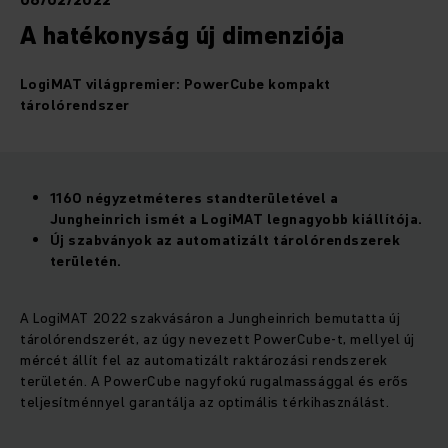
06/02/2022
A hatékonyság új dimenziója
LogiMAT világpremier: PowerCube kompakt
tárolórendszer
1160 négyzetméteres standterületével a
Jungheinrich ismét a LogiMAT legnagyobb kiállítója.
Új szabványok az automatizált tárolórendszerek
területén.
A LogiMAT 2022 szakvásáron a Jungheinrich bemutatta új
tárolórendszerét, az úgy nevezett PowerCube-t, mellyel új
mércét állít fel az automatizált raktározási rendszerek
területén. A PowerCube nagyfokú rugalmassággal és erős
teljesítménnyel garantálja az optimális térkihasználást.