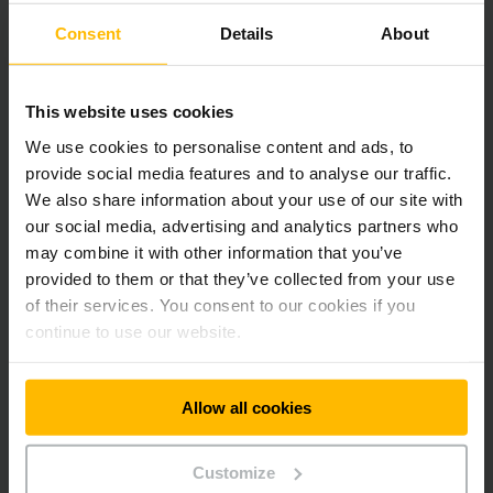
nagy teljesítményének köszönhetően a PowerCube
megváltoztatja a helyet és az időt a raktárban." A
Consent
Details
About
PowerCube ideális megoldás az automatizálást tervező
ügyfelek számára vagy a különböző ágazatokra kiterjedő e-
kereskedelmi felhasználásra. "Akár önálló megoldásként,
This website uses cookies
akár a széles folyosós raktárak kiegészítéseként, akár egy
komplex automatizált rendszer központi elemeként - a
We use cookies to personalise content and ads, to
PowerCube segítségével ügyfeleink teljes mértékben
provide social media features and to analyse our traffic.
kiaknázhatják a raktárukban rejlő lehetőségeket" - folytatta
We also share information about your use of our site with
Erlach.
our social media, advertising and analytics partners who
may combine it with other information that you’ve
Egyedülálló térkihasználás és nagy tárolási sűrűség
provided to them or that they’ve collected from your use
of their services. You consent to our cookies if you
continue to use our website.
A tárolók rendkívül kompakt, függőleges elrendezésének
köszönhetően a PowerCube ideálisan kihasználja a
tárolóhelyet, és négyszer nagyobb tárolási sűrűséget ér el,
mint egy hagyományos polcrendszer. Az akár 12 m-es
Allow all cookies
rendszermagassággal a PowerCube kategóriájának
legmagasabb kompakt tárolórendszere. Ezáltal a raktárban
Customize
olyan hely keletkezik, amelyet a választék bővítésére vagy