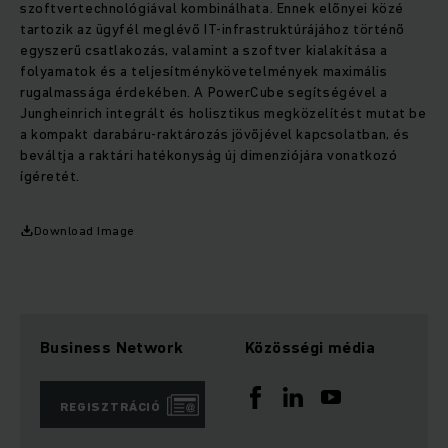
szoftvertechnológiával kombinálhata. Ennek előnyei közé
tartozik az ügyfél meglévő IT-infrastruktúrájához történő
egyszerű csatlakozás, valamint a szoftver kialakítása a
folyamatok és a teljesítménykövetelmények maximális
rugalmassága érdekében. A PowerCube segítségével a
Jungheinrich integrált és holisztikus megközelítést mutat be
a kompakt darabáru-raktározás jövőjével kapcsolatban, és
beváltja a raktári hatékonyság új dimenziójára vonatkozó
ígéretét.
Download Image
Business Network
Közösségi média
REGISZTRÁCIÓ