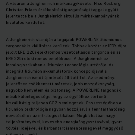
A vásáron a Jungheinrich márkanagykövete, Nico Rosberg
Christian Erlach értékesítési igazgatósági taggal együtt
jelentette be a Jungheinrich aktuális márkakampányának
hivatalos kezdetét.
A Jungheinrich standján a legújabb POWERLiNE lítiumionos
targoncák is kiállításra kerültek. Többek között az IFOY-díjra
jelölt ERD 220i elektromos vezetőállásos targonca és az
ERE 225i elektromos emelőkocsi. A Jungheinrich az
intralogisztikában a lítiumion technológia úttörője. Az
integrált lítiumion akkumulátorok koncepciójával a
Jungheinrich ismét új mércét állított fel. Az eredmény:
jelentősen csökkentett méretek, jobb mozgékonyság,
nagyobb kényelem és biztonság. A POWERLiNE targoncák
másik különlegessége, hogy az ügyfélhez történő
kiszállításig teljesen CO2-semlegesek. Összességében a
lítiumion technológia nagyban hozzájárul a fenntarthatóság
növeléséhez az intralogisztikában. Megbízhatóan nagy
teljesítményével, kevesebb energiafogyasztásával, gyors
töltési idejével és karbantartásmentességével meggyőző
előnyöket nyújt.