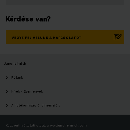
Kérdése van?
VEGYE FEL VELÜNK A KAPCSOLATOT
Jungheinrich
Rólunk
Hírek - Események
A hatékonyság új dimenziója
Központi vállalati oldal: www.jungheinrich.com