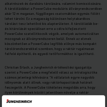
alkatrészek és darabáru tárolására, valamint komissiózására.
A tárolóládákat a PowerCube moduláris állványrendszerében
akár 12 m magasan, függőleges csatornákban egymás fölött
lehet tárolni. Ez a magasság különösen helytakarékos
tárolást tesz lehetővé kis alapterületen. A tárolóládák be-
és kitárolását speciálisan erre a célra kifejlesztett
PowerCube szatellitkocsik végzik, amelyek automatizáltan
mozognak az állványrendszeren belül. Ennek az elvnek
köszönhetően a PowerCube legfőbb előnye más kompakt
tárolórendszerekkel szemben, hogy a raktár rugalmasan
felfelé építhető, és egyedi tetőformákhoz is igazítható.
Christian Erlach, a Jungheinrich értékesítési igazgatója
szerint a PowerCube a megfelelő válasz az intralogisztika
számos jelenlegi kihívására: "A vállalatok egyre nagyobb
időnyomás alatt állnak, vagy raktárkapacitásuk határait
feszegetik. A PowerCube tökéletes megoldás arra, hogy
ilyen körülmények között jelentősen növelje a raktár
hatékonyságát, és ezáltal növelje a vállalat
versenyképességét. Rendkívül kompakt kialakításának és