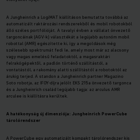
A Jungheinrich a LogiMAT kiállításon bemutatta továbbá az
automatizált raktározási rendszerekből és mobil robotokból
álló széles portfólióját. A tavalyi évben a vállalat önvezető
targoncáinak (AGV-k) választékát a legújabb autonóm mobil
robottal (AMR) egészítette ki, így a megoldások még
szélesebb spektrumát fedi le, amely most már az alacsony
vagy magas emelésű feladatoktól, a magasraktári
felrakógépektől, a padlón történő szállítástól, a
vontatástól, a rakomány alatti szállítástól a robotoktól az
árukig terjed. A standon a Jungheinrich partner Magazino
Soto robotja, az IFOY-díjra jelölt EKS 215a önvezető targonca
és a Jungheinrich család legújabb tagja: az arculus AMR
arculee is kiállításra kerültek.
A hatékonyság új dimenziója: Jungheinrich PowerCube
tárolórendszer
A PowerCube egy automatizált kompakt tárolórendszer kis