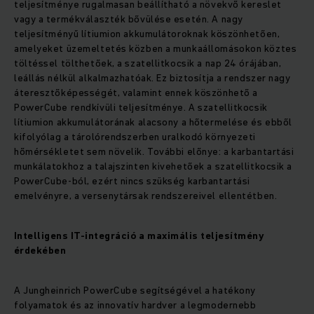
teljesítménye rugalmasan beállítható a növekvő kereslet
vagy a termékválaszték bővülése esetén. A nagy
teljesítményű lítiumion akkumulátoroknak köszönhetően,
amelyeket üzemeltetés közben a munkaállomásokon köztes
töltéssel tölthetőek, a szatellitkocsik a nap 24 órájában,
leállás nélkül alkalmazhatóak. Ez biztosítja a rendszer nagy
áteresztőképességét, valamint ennek köszönhető a
PowerCube rendkívüli teljesítménye. A szatellitkocsik
lítiumion akkumulátorának alacsony a hőtermelése és ebből
kifolyólag a tárolórendszerben uralkodó környezeti
hőmérsékletet sem növelik. További előnye: a karbantartási
munkálatokhoz a talajszinten kivehetőek a szatellitkocsik a
PowerCube-ból, ezért nincs szükség karbantartási
emelvényre, a versenytársak rendszereivel ellentétben.
Intelligens IT-integráció a maximális teljesítmény
érdekében
A Jungheinrich PowerCube segítségével a hatékony
folyamatok és az innovatív hardver a legmodernebb