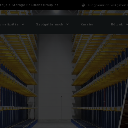
rolja a Storage Solutions Group-ot
Jungheinrich világszert
omatizálás
Szolgáltatások
Karrier
Rólunk