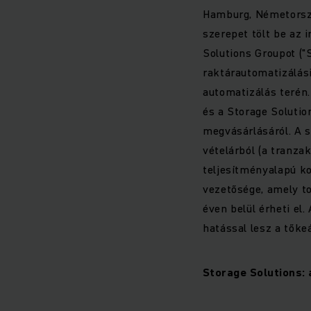
Hamburg, Németorszá
szerepet tölt be az 
Solutions Groupot ("
raktárautomatizálási
automatizálás terén.
és a Storage Solutio
megvásárlásáról. A s
vételárból (a tranz
teljesítményalapú k
vezetősége, amely to
éven belül érheti el.
hatással lesz a tőkeá
Storage Solutions: