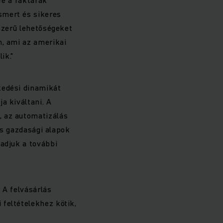
smert és sikeres
yszerű lehetőségeket
n, ami az amerikai
ik."
kedési dinamikát
a kiváltani. A
, az automatizálás
rős gazdasági alapok
gadjuk a további
 A felvásárlás
feltételekhez kötik,