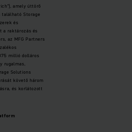
ch"), amely úttörő
n található Storage
szerek és
t a raktározás és
ers, az MFG Partners
ázalékos
75 millió dolláros
gy rugalmas,
rage Solutions
zárását követő három
ásra, és korlátozott
latform