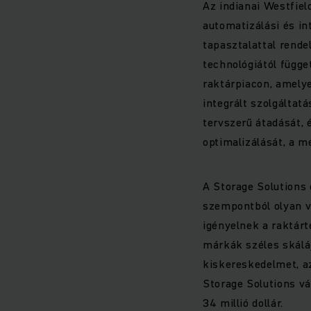
Az indianai Westfie
automatizálási és in
tapasztalattal rende
technológiától függet
raktárpiacon, amelye
integrált szolgáltatá
tervszerű átadását, 
optimalizálását, a m
A Storage Solutions 
szempontból olyan v
igényelnek a raktárt
márkák széles skáláj
kiskereskedelmet, az
Storage Solutions vár
34 millió dollár.