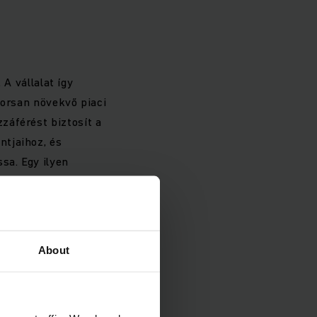
 A vállalat így
yorsan növekvő piaci
záférést biztosít a
ntjaihoz, és
sa. Egy ilyen
t kínál arra is,
kóra is. Az
t Americas (MLA)
z észak-amerikai
About
ons közösen fogja