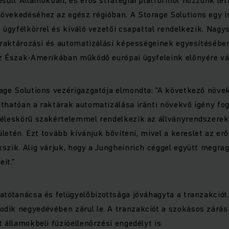
övekedéséhez az egész régióban. A Storage Solutions egy i
ó ügyfélkörrel és kiváló vezetői csapattal rendelkezik. Nag
t raktározási és automatizálási képességeinek egyesítésébe
z Észak-Amerikában működő európai ügyfeleink előnyére vál
rage Solutions vezérigazgatója elmondta: "A következő növe
thatóan a raktárak automatizálása iránti növekvő igény fogj
zéleskörű szakértelemmel rendelkezik az állványrendszerek
rületén. Ezt tovább kívánjuk bővíteni, mivel a kereslet az e
szik. Alig várjuk, hogy a Jungheinrich céggel együtt megra
it."
atótanácsa és felügyelőbizottsága jóváhagyta a tranzakciót.
ik negyedévében zárul le. A tranzakciót a szokásos zárási 
 államokbeli fúzióellenőrzési engedélyt is.