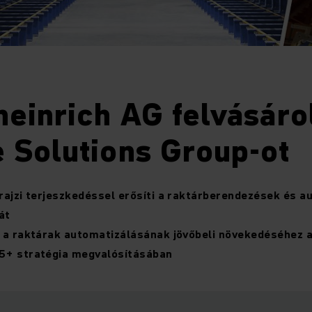
einrich AG felvásárol
 Solutions Group-ot
rajzi terjeszkedéssel erősíti a raktárberendezések és a
gát
m a raktárak automatizálásának jövőbeli növekedéséhez 
5+ stratégia megvalósításában