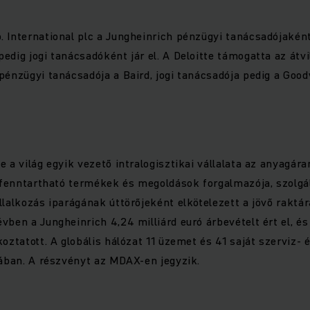
 International plc a Jungheinrich pénzügyi tanácsadójaként
edig jogi tanácsadóként jár el. A Deloitte támogatta az átvi
pénzügyi tanácsadója a Baird, jogi tanácsadója pedig a Good
e a világ egyik vezető intralogisztikai vállalata az anyagá
, fenntartható termékek és megoldások forgalmazója, szolgá
llalkozás iparágának úttörőjeként elkötelezett a jövő raktá
vben a Jungheinrich 4,24 milliárd euró árbevételt ért el, é
oztatott. A globális hálózat 11 üzemet és 41 saját szerviz- 
gában. A részvényt az MDAX-en jegyzik.