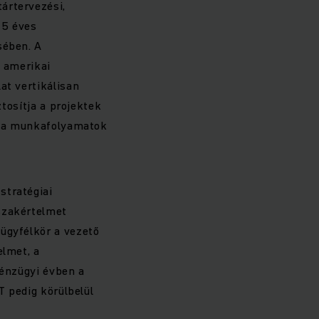
ártervezési,
45 éves
sében. A
z amerikai
at vertikálisan
ztosítja a projektek
ve a munkafolyamatok
stratégiai
szakértelmet
 ügyfélkör a vezető
elmet, a
pénzügyi évben a
T pedig körülbelül