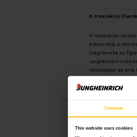
A tranzakció illesz
A felvásárlás tovább 
kihasználja a lehető
szegmensbe az Egyesü
Jungheinrich számár
lehetőséget ad arra,
növekedési platform
hogy tevékenységét 
akvizíció kiegészíti
vállalattal, amely t
Consent
anyagmozgató berend
This website uses cookies
Kompetenciáik és ké