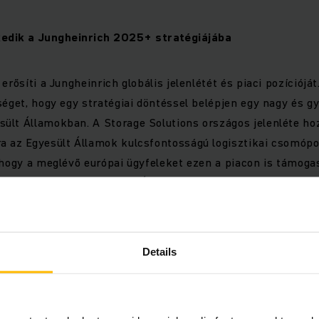
kedik a Jungheinrich 2025+ stratégiájába
erősíti a Jungheinrich globális jelenlétét és piaci pozícióját.
séget, hogy egy stratégiai döntéssel belépjen egy nagy és g
lt Államokban. A Storage Solutions országos jelenléte hoz
a az Egyesült Államok kulcsfontosságú logisztikai csomópo
 hogy a meglévő európai ügyfeleket ezen a piacon is támogas
 megszerzése az Egyesült Államokban középtávon lehetősége
kiterjeszthesse a szomszédos országokra, Kanadára és Mexi
 a Jungheinrich meglévő partnerségét a Mitsubishi Logisnex
ovábbra is a Jungheinrich kizárólagos forgalmazója marad a
Details
ezések piacán, és amelyet a tranzakció nem érint.
pességeik egyesítésével a Jungheinrich és a Storage Soluti