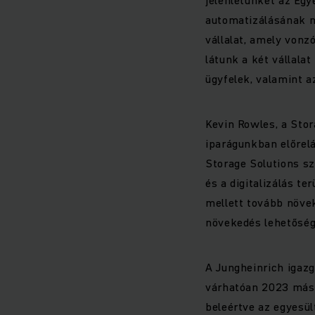
automatizálásának n
vállalat, amely vonz
látunk a két vállala
ügyfelek, valamint a
Kevin Rowles, a Sto
iparágunkban előrelá
Storage Solutions s
és a digitalizálás te
mellett tovább növek
növekedés lehetősége
A Jungheinrich igazg
várhatóan 2023 másod
beleértve az egyesült