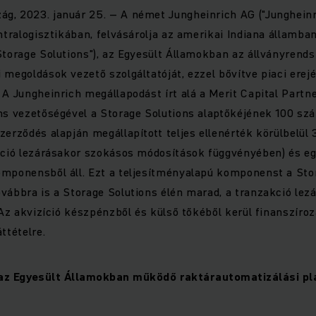
g, 2023. január 25. – A német Jungheinrich AG ("Jungheinri
intralogisztikában, felvásárolja az amerikai Indiana államba
Storage Solutions"), az Egyesült Államokban az állványrend
 megoldások vezető szolgáltatóját, ezzel bővítve piaci erejé
 A Jungheinrich megállapodást írt alá a Merit Capital Partn
ns vezetőségével a Storage Solutions alaptőkéjének 100 sz
zerződés alapján megállapított teljes ellenérték körülbelül 3
akció lezárásakor szokásos módosítások függvényében) és e
omponensből áll. Ezt a teljesítményalapú komponenst a Sto
vábbra is a Storage Solutions élén marad, a tranzakció le
 Az akvizíció készpénzből és külső tőkéből kerül finanszíroz
ttételre.
 az Egyesült Államokban működő raktárautomatizálási p