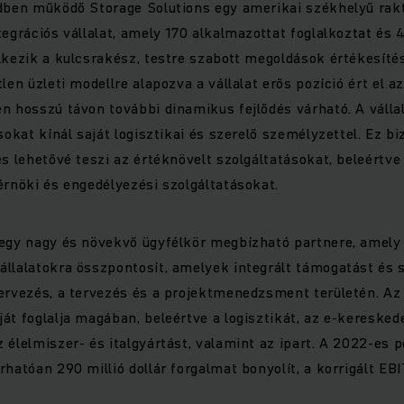
ldben működő Storage Solutions egy amerikai székhelyű rakt
tegrációs vállalat, amely 170 alkalmazottat foglalkoztat és 
lkezik a kulcsrakész, testre szabott megoldások értékesíté
len üzleti modellre alapozva a vállalat erős pozíció ért el a
n hosszú távon további dinamikus fejlődés várható. A vállal
sokat kínál saját logisztikai és szerelő személyzettel. Ez bi
és lehetővé teszi az értéknövelt szolgáltatásokat, beleért
érnöki és engedélyezési szolgáltatásokat.
egy nagy és növekvő ügyfélkör megbízható partnere, amely 
állalatokra összpontosít, amelyek integrált támogatást és 
ervezés, a tervezés és a projektmenedzsment területén. Az
át foglalja magában, beleértve a logisztikát, az e-keresked
 élelmiszer- és italgyártást, valamint az ipart. A 2022-es 
hatóan 290 millió dollár forgalmat bonyolít, a korrigált EBI