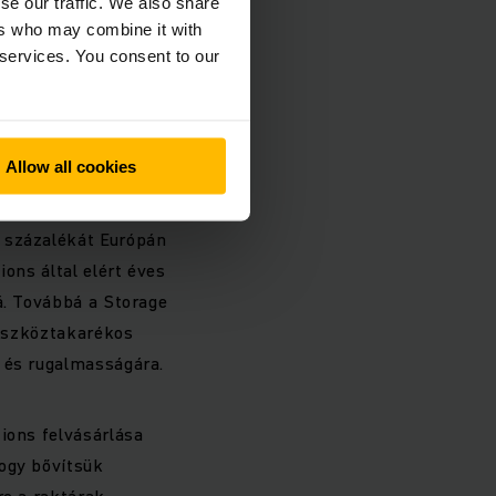
se our traffic. We also share
ktárak
ers who may combine it with
rioritást élvez. A
 services. You consent to our
tóan átlagosan évi
Allow all cookies
esz az egy
rigált EBIT-re. A
0 százalékát Európán
ions által elért éves
á. Továbbá a Storage
 eszköztakarékos
a és rugalmasságára.
ions felvásárlása
hogy bővítsük
re a raktárak