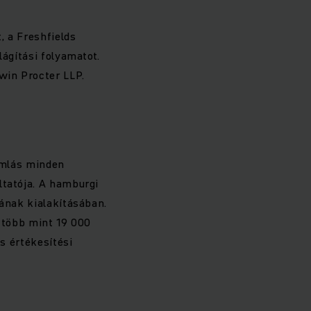
, a Freshfields
lágítási folyamatot.
win Procter LLP.
ramlás minden
ltatója. A hamburgi
rának kialakításában.
s több mint 19 000
és értékesítési