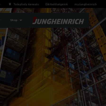
e
Telephely keresés
Elérhetőségeink
myJungheinrich
Shop