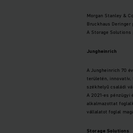
Morgan Stanley & Co.
Bruckhaus Deringer p
A Storage Solutions 
Jungheinrich
A Jungheinrich 70 év
területén, innovatív
székhelyű családi vá
A 2021-es pénzügyi é
alkalmazottat foglalk
vállalatot foglal ma
Storage Solutions