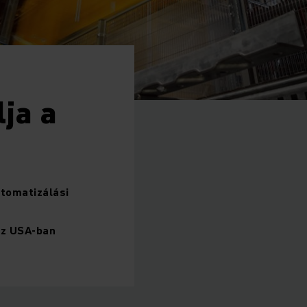
ja a
utomatizálási
az USA-ban