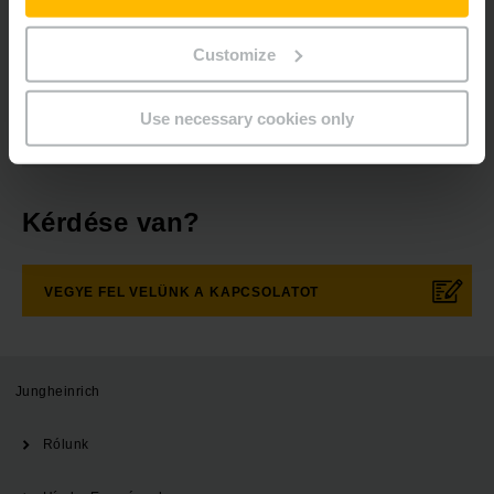
Business Network
Közösségi média
Customize
REGISZTRÁCIÓ
Use necessary cookies only
Kérdése van?
VEGYE FEL VELÜNK A KAPCSOLATOT
Jungheinrich
Rólunk