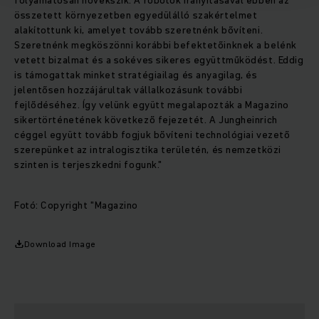
folyamatosan növekszik. A robotok irányításával ebben az
összetett környezetben egyedülálló szakértelmet
alakítottunk ki, amelyet tovább szeretnénk bővíteni.
Szeretnénk megköszönni korábbi befektetőinknek a belénk
vetett bizalmat és a sokéves sikeres együttműködést. Eddig
is támogattak minket stratégiailag és anyagilag, és
jelentősen hozzájárultak vállalkozásunk további
fejlődéséhez. Így velünk együtt megalapozták a Magazino
sikertörténetének következő fejezetét. A Jungheinrich
céggel együtt tovább fogjuk bővíteni technológiai vezető
szerepünket az intralogisztika területén, és nemzetközi
szinten is terjeszkedni fogunk."
Fotó: Copyright "Magazino
Download Image