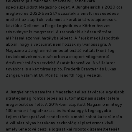
felvásárolja a müncheni székhelyű, robotikára
specializálódott Magazino céget. A Jungheinrich a 2020 óta
meglévő és 2022-ben 21,7 százalékra emelt részesedése
mellett az alapítók, valamint a korábbi társtulajdonosok,
köztük a Cellcom, a Fiege Logistik és a Körber összes
részvényét is megszerzi. A tranzakció a héten történt
aláírással azonnal hatályba lépett. A felek megállapodtak
abban, hogy a vételárat nem hozzák nyilvánosságra. A
Magazino a Jungheinrichen belül önálló vállalatként fog
tovább növekedni, elsősorban a csoport világméretű
értékesítési és szervizhálózatát használva. A vállalatot
továbbra is a két társalapító, Frederik Brantner és Lukas
Zanger, valamint Dr. Moritz Tenorth fogja vezetni.
A Jungheinrich számára a Magazino teljes átvétele egy újabb,
stratégiailag fontos lépés az automatizálási szakértelem
megerősítése felé. A 2014-ben alapított Magazino mintegy
130 embert foglalkoztat, és Európa egyik legnagyobb
fejlesztőcsapatával rendelkezik a mobil robotika területén.
A vállalat olyan hatékony technológiai platformot kínál,
amely lehetővé teszi a logisztikai robotok üzemeltetését