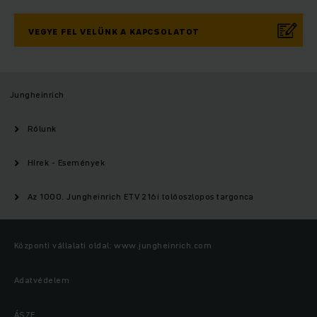
VEGYE FEL VELÜNK A KAPCSOLATOT
Jungheinrich
Rólunk
Hírek - Események
Az 1000. Jungheinrich ETV 216i tolóoszlopos targonca
Központi vállalati oldal: www.jungheinrich.com
Adatvédelem
ÁSZF