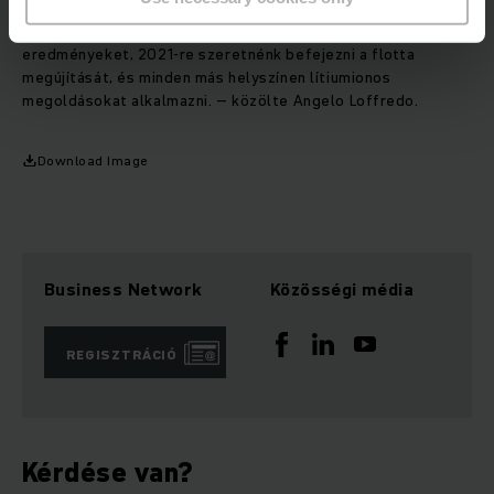
lítiumion akkumulátoros tolóoszlopos targoncákat és
komissiózó gépeket használunk. Látva az eddigi kiváló
eredményeket, 2021-re szeretnénk befejezni a flotta
megújítását, és minden más helyszínen lítiumionos
megoldásokat alkalmazni. – közölte Angelo Loffredo.
Download Image
Business Network
Közösségi média
REGISZTRÁCIÓ
Kérdése van?