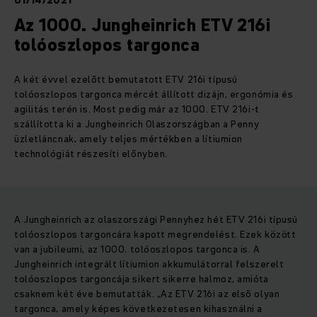
01/14/2021
Az 1000. Jungheinrich ETV 216i
tolóoszlopos targonca
A két évvel ezelőtt bemutatott ETV 216i típusú
tolóoszlopos targonca mércét állított dizájn, ergonómia és
agilitás terén is. Most pedig már az 1000. ETV 216i-t
szállította ki a Jungheinrich Olaszországban a Penny
üzletláncnak, amely teljes mértékben a lítiumion
technológiát részesíti előnyben.
A Jungheinrich az olaszországi Pennyhez hét ETV 216i típusú
tolóoszlopos targoncára kapott megrendelést. Ezek között
van a jubileumi, az 1000. tolóoszlopos targonca is. A
Jungheinrich integrált lítiumion akkumulátorral felszerelt
tolóoszlopos targoncája sikert sikerre halmoz, amióta
csaknem két éve bemutatták. „Az ETV 216i az első olyan
targonca, amely képes következetesen kihasználni a