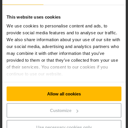
helyet kínál, a megemelt ülésnek köszönhetően pedig a
targonca környezete jobban látható. Ez a jelentős pozitív
változás csak a terjedelmes akkumulátortálca elhagyása
This website uses cookies
miatt volt lehetséges.
We use cookies to personalise content and ads, to
provide social media features and to analyse our traffic.
Az akkumulátor integrálásával a kialakítás sokkal
We also share information about your use of our site with
funkcionálisabb, mind a kezelő kényelme, mind a
our social media, advertising and analytics partners who
teljesítmény szempontjából.”
may combine it with other information that you’ve
provided to them or that they’ve collected from your use
A teljesen integrált lítiumion akkumulátor további előnyöket
of their services. You consent to our cookies if you
kínál, így például hosszabb élettartamot, karbantartás-
continue to use our website.
mentességet és jobb teljesítményt a hagyományos savas
ólomakkumulátorokhoz képest. A különösen rövid töltési
intervallumok a hét 7 napján 24 órás használatot tesznek
Allow all cookies
lehetővé, melynek során az ETV 216i akár 1600 kg tömegű
terhet képes 10,7 méteres emelési magasságban betárolni.
Customize
„Választásunkkal nagyon elégedettek vagyunk. A Penny
Market már 3 olyan raktárépülettel rendelkezik, ahol
Use necessary cookies only