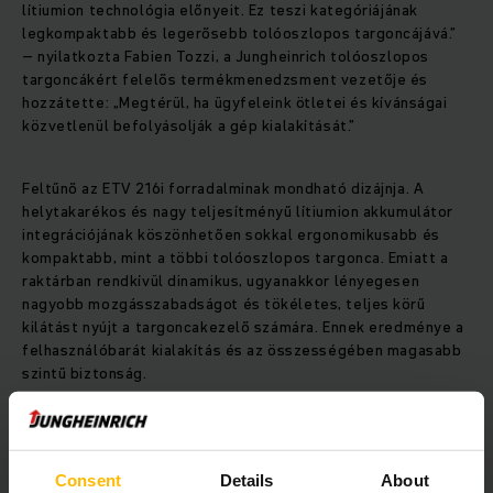
lítiumion technológia előnyeit. Ez teszi kategóriájának
legkompaktabb és legerősebb tolóoszlopos targoncájává.”
– nyilatkozta Fabien Tozzi, a Jungheinrich tolóoszlopos
targoncákért felelős termékmenedzsment vezetője és
hozzátette: „Megtérül, ha ügyfeleink ötletei és kívánságai
közvetlenül befolyásolják a gép kialakítását.”
Feltűnő az ETV 216i forradalminak mondható dizájnja. A
helytakarékos és nagy teljesítményű lítiumion akkumulátor
integrációjának köszönhetően sokkal ergonomikusabb és
kompaktabb, mint a többi tolóoszlopos targonca. Emiatt a
raktárban rendkívül dinamikus, ugyanakkor lényegesen
nagyobb mozgásszabadságot és tökéletes, teljes körű
kilátást nyújt a targoncakezelő számára. Ennek eredménye a
felhasználóbarát kialakítás és az összességében magasabb
szintű biztonság.
Gianfranco Virgillo, a Penny Olaszország raktárvezetője ki is
jelentette: „Az ETV 216i-vel a kezelő kényelme a fedélzeten
Consent
Details
About
minden eddiginél magasabb. A karnak és a lábnak nagyobb