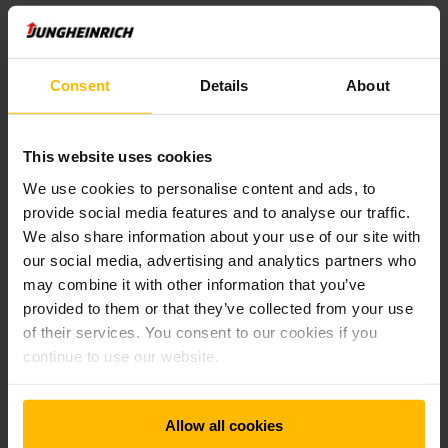
átállítja norvégiai szervizparkját teljesen elektromos
szervizautókra, és folyamatosan dolgozik az autók
tömegének és hasznos teherbírásának optimalizálásán.
Consent
Details
About
Mindazonáltal a vállalat egy fenntartható vízenergia-
projektben való részvétellel kompenzálja az elkerülhetetlen
kibocsátásokat. A csökkentési intézkedések folyamatos
This website uses cookies
fejlesztésével és fokozatos végrehajtásával a korábban
We use cookies to personalise content and ads, to
elkerülhetetlen kibocsátások aránya is tovább csökken. A
provide social media features and to analyse our traffic.
norvégiai kísérleti projektet követően a hollandiai és az
egyesült királyságbeli szervizcsapatokat is átállítják a CO2-
We also share information about your use of our site with
semleges ügyfélszolgálatra. A fenntartható értékesítés
our social media, advertising and analytics partners who
utáni szerviz kísérleti projekt hangsúlyozza a Jungheinrich
may combine it with other information that you’ve
elkötelezettségét az éghajlatváltozás elleni küzdelem
provided to them or that they’ve collected from your use
mellett, és fontos mérföldkövet jelent a vállalatcsoport
of their services. You consent to our cookies if you
klímasemlegesség elérésére irányuló célkitűzésében.
continue to use our website.
Világszerte 40 országban több mint 5700 szerviztechnikus
dolgozik a Jungheinrich targoncák, automatizált rendszerek
Allow all cookies
és raktározási berendezések szervizelésén, karbantartásán,