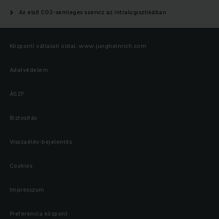
Az első CO2-semleges szerviz az intralogisztikában
Központi vállalati oldal: www.jungheinrich.com
Adatvédelem
ÁSZF
Biztosítás
Visszaélés-bejelentés
Cookies
Impresszum
Preferencia központ