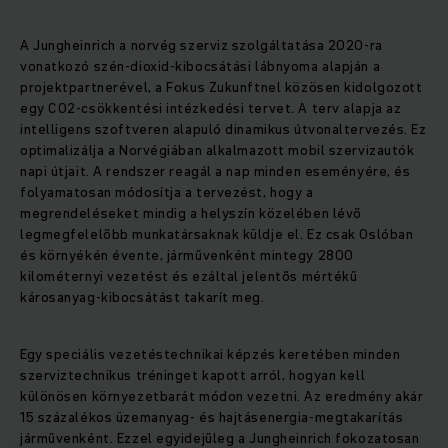
A Jungheinrich a norvég szerviz szolgáltatása 2020-ra
vonatkozó szén-dioxid-kibocsátási lábnyoma alapján a
projektpartnerével, a Fokus Zukunftnel közösen kidolgozott
egy CO2-csökkentési intézkedési tervet. A terv alapja az
intelligens szoftveren alapuló dinamikus útvonaltervezés. Ez
optimalizálja a Norvégiában alkalmazott mobil szervizautók
napi útjait. A rendszer reagál a nap minden eseményére, és
folyamatosan módosítja a tervezést, hogy a
megrendeléseket mindig a helyszín közelében lévő
legmegfelelőbb munkatársaknak küldje el. Ez csak Oslóban
és környékén évente, járművenként mintegy 2800
kilométernyi vezetést és ezáltal jelentős mértékű
károsanyag-kibocsátást takarít meg.
Egy speciális vezetéstechnikai képzés keretében minden
szerviztechnikus tréninget kapott arról, hogyan kell
különösen környezetbarát módon vezetni. Az eredmény akár
15 százalékos üzemanyag- és hajtásenergia-megtakarítás
járművenként. Ezzel egyidejűleg a Jungheinrich fokozatosan