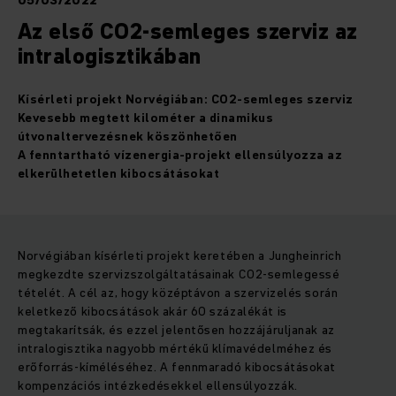
05/03/2022
Az első CO2-semleges szerviz az
intralogisztikában
Kísérleti projekt Norvégiában: CO2-semleges szerviz
Kevesebb megtett kilométer a dinamikus
útvonaltervezésnek köszönhetően
A fenntartható vízenergia-projekt ellensúlyozza az
elkerülhetetlen kibocsátásokat
Norvégiában kísérleti projekt keretében a Jungheinrich
megkezdte szervizszolgáltatásainak CO2-semlegessé
tételét. A cél az, hogy középtávon a szervizelés során
keletkező kibocsátások akár 60 százalékát is
megtakarítsák, és ezzel jelentősen hozzájáruljanak az
intralogisztika nagyobb mértékű klímavédelméhez és
erőforrás-kíméléséhez. A fennmaradó kibocsátásokat
kompenzációs intézkedésekkel ellensúlyozzák.