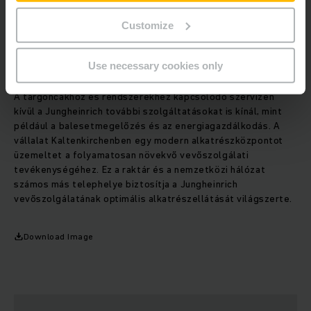
javításán. A nagy lefedettséget biztosító szervizhálózat
közvetlen helyszíni támogatást biztosít a Jungheinrich
Customize
ügyfelei számára, ez az alapja a rendkívül rövid
reakcióidőnek az állásidők minimalizálása érdekében. Ily
Use necessary cookies only
módon a szervizszolgáltatás jelentősen hozzájárul az
ügyfelek elégedettségéhez és a Jungheinrich minőségéhez.
A targoncákhoz és rendszerekhez kapcsolódó szervizen
kívül a Jungheinrich további szolgáltatásokat is kínál, mint
például a balesetmegelőzés és az energiagazdálkodás. A
vállalat Kaltenkirchenben egy modern alkatrészközpontot
üzemeltet a folyamatosan növekvő vevőszolgálati
tevékenységéhez. Ez a raktár és a nemzetközi hálózat
számos más telephelye biztosítja a Jungheinrich
vevőszolgálatának optimális alkatrészellátását világszerte.
Download Image