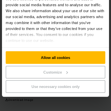
platform esetében három oldalról védett a kezelőállás,
provide social media features and to analyse our traffic.
amely biztonságos kezelést és kényelmes állóhelyzetet
We also share information about your use of our site with
garantál. Ezzel egyidejűleg az ERD 220i mindössze 1.065 mm
our social media, advertising and analytics partners who
géptestével kategóriájának legrövidebb gépe. A kis
may combine it with other information that you’ve
méreteknek köszönhetően a fordulási kör sugara nem éri el a
provided to them or that they’ve collected from your use
két métert. Így a legszűkebb helyeken is precízen
of their services. You consent to our cookies if you
manőverezhető, új terület szabadul fel a raktárban, ami
continue to use our website.
jobban kihasználható.
A Red Dot Termékdíj már 1955 óta jutalmazza világszerte a
Allow all cookies
legjobb és leginnovatívabb termékeket több mint 50
kategóriában. A független formatervező szakemberekből,
professzorokból és újságírókból álló nemzetközi zsűri
Customize
minden évben több ezer pályázó közül választja ki azokat a
termékeket, amelyek a formatervezés minősége alapján
különösen kiemelkednek.
Use necessary cookies only
Download Image