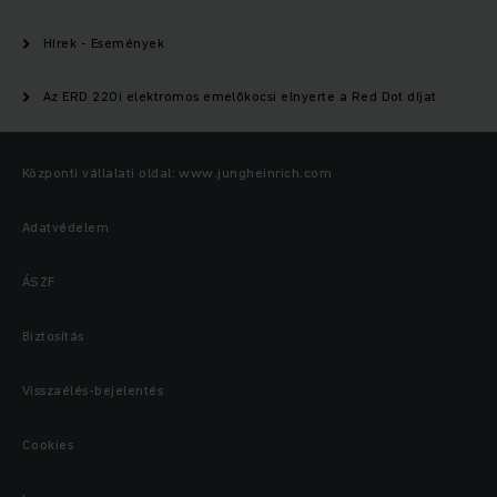
Hírek - Események
Az ERD 220i elektromos emelőkocsi elnyerte a Red Dot díjat
Központi vállalati oldal: www.jungheinrich.com
Adatvédelem
ÁSZF
Biztosítás
Visszaélés-bejelentés
Cookies