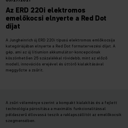
05/27/2021
Az ERD 220i elektromos
emelőkocsi elnyerte a Red Dot
díjat
A Jungheinrich új ERD 220i típusú elektromos emlőkocsija
kategóriájában elnyerte a Red Dot formatervezési díjat. A
gép, ami az új lítiumion akkumulátor-koncepciónak
köszönhetően 25 százalékkal rövidebb, mint az előző
modell, innovációs erejével és úttörő kialakításával
meggyőzte a zsűrit.
A zsűri véleménye szerint a kompakt kialakítás és a fejlett
technológia párosítása a maximális funkcionalitással
példaszerű éllovassá teszik a raklapszállítót az emelőkocsik
szegmensében.