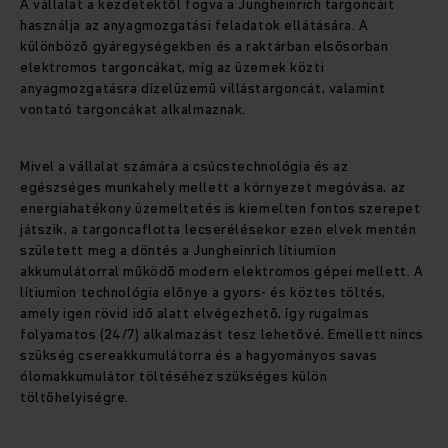
A vállalat a kezdetektől fogva a Jungheinrich targoncáit
használja az anyagmozgatási feladatok ellátására. A
különböző gyáregységekben és a raktárban elsősorban
elektromos targoncákat, míg az üzemek közti
anyagmozgatásra dízelüzemű villástargoncát, valamint
vontató targoncákat alkalmaznak.
Mivel a vállalat számára a csúcstechnológia és az
egészséges munkahely mellett a környezet megóvása, az
energiahatékony üzemeltetés is kiemelten fontos szerepet
játszik, a targoncaflotta lecserélésekor ezen elvek mentén
született meg a döntés a Jungheinrich lítiumion
akkumulátorral működő modern elektromos gépei mellett. A
lítiumion technológia előnye a gyors- és köztes töltés,
amely igen rövid idő alatt elvégezhető, így rugalmas
folyamatos (24/7) alkalmazást tesz lehetővé. Emellett nincs
szükség csereakkumulátorra és a hagyományos savas
ólomakkumulátor töltéséhez szükséges külön
töltőhelyiségre.