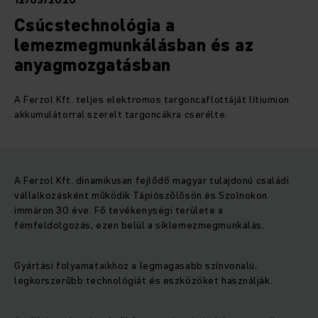
12/03/2020
Csúcstechnológia a
lemezmegmunkálásban és az
anyagmozgatásban
A Ferzol Kft. teljes elektromos targoncaflottáját lítiumion
akkumulátorral szerelt targoncákra cserélte.
A Ferzol Kft. dinamikusan fejlődő magyar tulajdonú családi
vállalkozásként működik Tápiószőlősön és Szolnokon
immáron 30 éve. Fő tevékenységi területe a
fémfeldolgozás, ezen belül a síklemezmegmunkálás.
Gyártási folyamataikhoz a legmagasabb színvonalú,
legkorszerűbb technológiát és eszközöket használják.