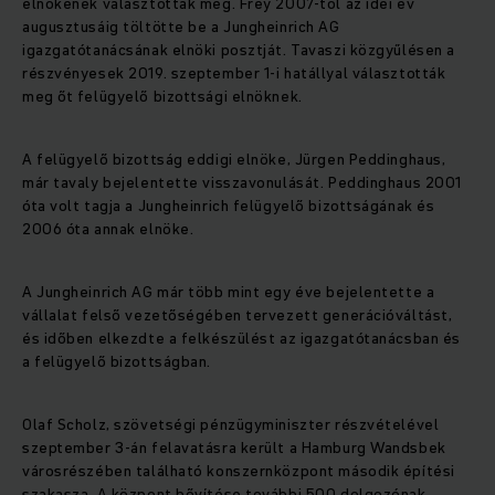
elnökének választották meg. Frey 2007-től az idei év
augusztusáig töltötte be a Jungheinrich AG
igazgatótanácsának elnöki posztját. Tavaszi közgyűlésen a
részvényesek 2019. szeptember 1-i hatállyal választották
meg őt felügyelő bizottsági elnöknek.
A felügyelő bizottság eddigi elnöke, Jürgen Peddinghaus,
már tavaly bejelentette visszavonulását. Peddinghaus 2001
óta volt tagja a Jungheinrich felügyelő bizottságának és
2006 óta annak elnöke.
A Jungheinrich AG már több mint egy éve bejelentette a
vállalat felső vezetőségében tervezett generációváltást,
és időben elkezdte a felkészülést az igazgatótanácsban és
a felügyelő bizottságban.
Olaf Scholz, szövetségi pénzügyminiszter részvételével
szeptember 3-án felavatásra került a Hamburg Wandsbek
városrészében található konszernközpont második építési
szakasza. A központ bővítése további 500 dolgozónak