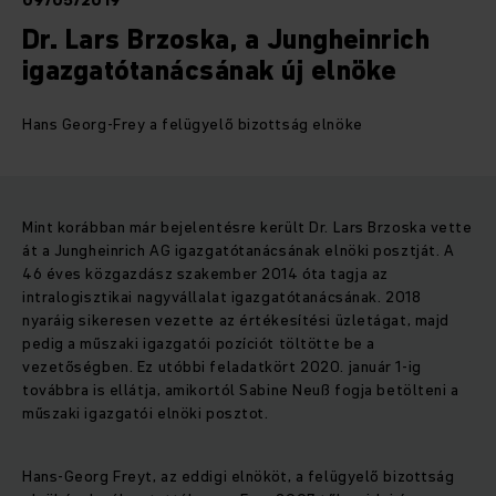
09/05/2019
Dr. Lars Brzoska, a Jungheinrich
igazgatótanácsának új elnöke
Hans Georg-Frey a felügyelő bizottság elnöke
Mint korábban már bejelentésre került Dr. Lars Brzoska vette
át a Jungheinrich AG igazgatótanácsának elnöki posztját. A
46 éves közgazdász szakember 2014 óta tagja az
intralogisztikai nagyvállalat igazgatótanácsának. 2018
nyaráig sikeresen vezette az értékesítési üzletágat, majd
pedig a műszaki igazgatói pozíciót töltötte be a
vezetőségben. Ez utóbbi feladatkört 2020. január 1-ig
továbbra is ellátja, amikortól Sabine Neuß fogja betölteni a
műszaki igazgatói elnöki posztot.
Hans-Georg Freyt, az eddigi elnököt, a felügyelő bizottság