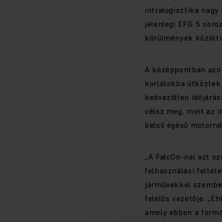
intralogisztika nagy
jelenlegi EFG 5 soro
körülmények közötti 
A középpontban azok 
korlátokba ütköztek 
kedvezőtlen időjárás
céloz meg, mint az i
belső égésű motorral
„A FalcOn-nal azt s
felhasználási feltéte
járművekkel szemben
felelős vezetője. „E
amely ebben a formáb