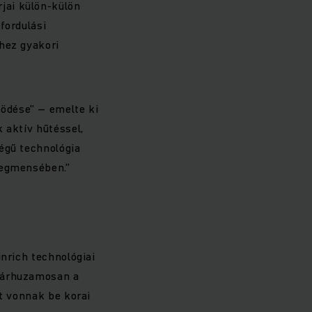
jai külön-külön
fordulási
hez gyakori
ödése” – emelte ki
 aktív hűtéssel,
égű technológia
zegmensében.”
inrich technológiai
 párhuzamosan a
et vonnak be korai