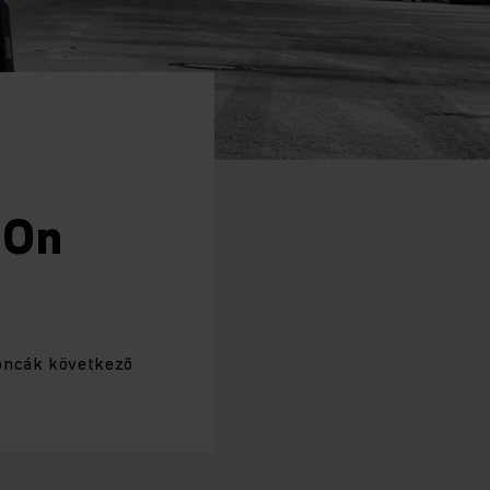
cOn
goncák következő