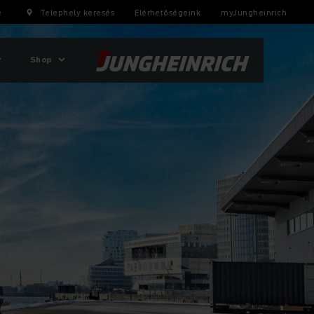
e
Telephely keresés
Elérhetőségeink
myJungheinrich
Shop