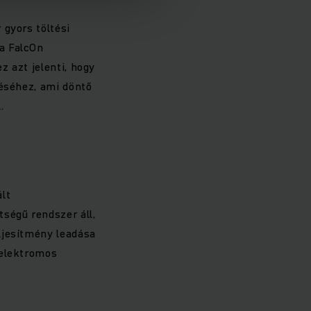
 gyors töltési
a FalcOn
 azt jelenti, hogy
téséhez, ami döntő
.
lt
ségű rendszer áll,
ljesítmény leadása
 elektromos