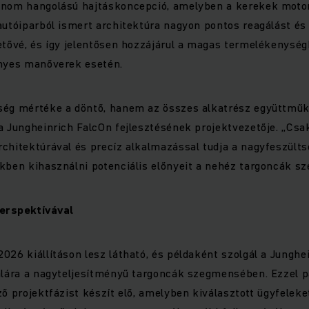
inom hangolású hajtáskoncepció, amelyben a kerekek motor
autóiparból ismert architektúra nagyon pontos reagálást és 
etővé, és így jelentősen hozzájárul a magas termelékenység
ényes manőverek esetén.
ség mértéke a döntő, hanem az összes alkatrész együttműk
a Jungheinrich FalcOn fejlesztésének projektvezetője. „Csak
chitektúrával és precíz alkalmazással tudja a nagyfeszülts
ékben kihasználni potenciális előnyeit a nehéz targoncák s
perspektívával
026 kiállításon lesz látható, és példaként szolgál a Junghe
nalára a nagyteljesítményű targoncák szegmensében. Ezzel
ző projektfázist készít elő, amelyben kiválasztott ügyfelek