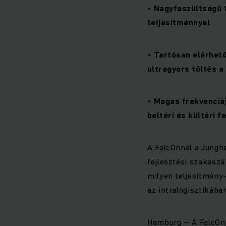
• Nagyfeszültségű 
teljesítménnyel
• Tartósan elérhető
ultragyors töltés 
• Magas frekvenciáj
beltéri és kültéri f
A FalcOnnal a Jungh
fejlesztési szakasz
milyen teljesítmény-
az intralogisztikában
Hamburg – A FalcOn-