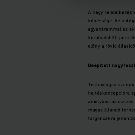
A nagy rendelkezésre
képessége. Az autói
egyenárammal és akár
körülbelül 30 perc e
előny a rövid állási
Beépített nagyfesz
Technológiai szempon
hajtáskoncepcióra ép
amelyben az összes 
magas állandó terhel
targoncákra jellemző