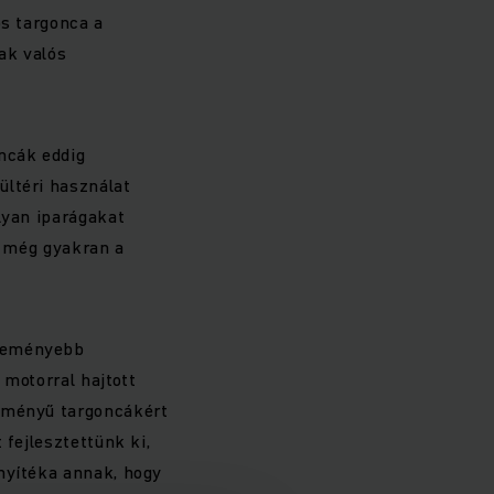
os targonca a
ak valós
ncák eddig
ültéri használat
lyan iparágakat
a még gyakran a
gkeményebb
 motorral hajtott
ítményű targoncákért
 fejlesztettünk ki,
nyítéka annak, hogy