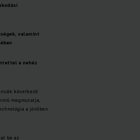
akodási
sségek, valamint
kében
ntettel a nehéz
goncák következő
jármű megmutatja,
echnológia a jövőben
at be az