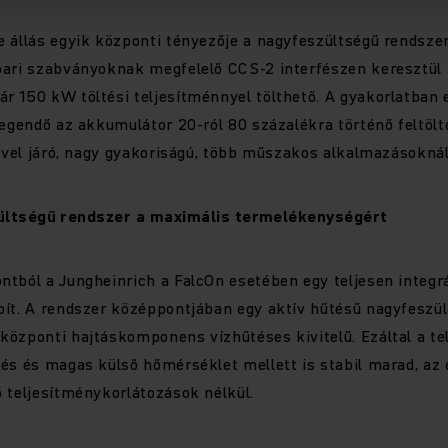
 állás egyik központi tényezője a nagyfeszültségű rendszer
pari szabványoknak megfelelő CCS-2 interfészen keresztül 
 150 kW töltési teljesítménnyel tölthető. A gyakorlatban ez
legendő az akkumulátor 20-ról 80 százalékra történő feltöl
dővel járó, nagy gyakoriságú, több műszakos alkalmazásoknál
ültségű rendszer a maximális termelékenységért
tból a Jungheinrich a FalcOn esetében egy teljesen integrá
ít. A rendszer középpontjában egy aktív hűtésű nagyfeszült
központi hajtáskomponens vízhűtéses kivitelű. Ezáltal a te
és és magas külső hőmérséklet mellett is stabil marad, az
 teljesítménykorlátozások nélkül.