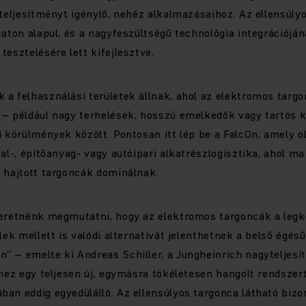
 teljesítményt igénylő, nehéz alkalmazásaihoz. Az ellensúly
zaton alapul, és a nagyfeszültségű technológia integrációján
tesztelésére lett kifejlesztve.
a felhasználási területek állnak, ahol az elektromos targo
– például nagy terhelések, hosszú emelkedők vagy tartós k
i körülmények között. Pontosan itt lép be a FalcOn, amely o
tal-, építőanyag- vagy autóipari alkatrészlogisztika, ahol m
 hajtott targoncák dominálnak.
zeretnénk megmutatni, hogy az elektromos targoncák a le
lek mellett is valódi alternatívát jelenthetnek a belső égésű
” – emelte ki Andreas Schiller, a Jungheinrich nagyteljes
hhez egy teljesen új, egymásra tökéletesen hangolt rendszert
an eddig egyedülálló. Az ellensúlyos targonca látható bizo