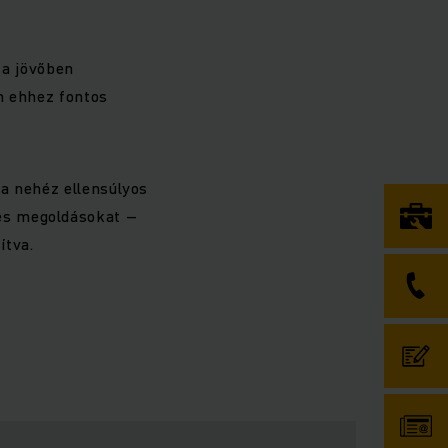
 a jövőben
n ehhez fontos
 a nehéz ellensúlyos
es megoldásokat –
ítva.