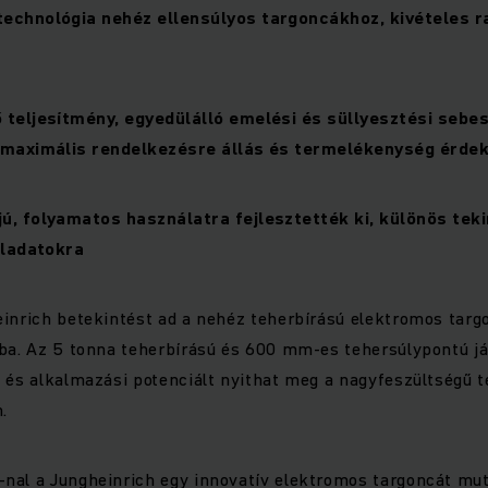
technológia nehéz ellensúlyos targoncákhoz, kivételes r
 teljesítmény, egyedülálló emelési és süllyesztési sebe
a maximális rendelkezésre állás és termelékenység érde
ú, folyamatos használatra fejlesztették ki, különös teki
eladatokra
einrich betekintést ad a nehéz teherbírású elektromos tar
ába. Az 5 tonna teherbírású és 600 mm-es tehersúlypontú 
 és alkalmazási potenciált nyithat meg a nagyfeszültségű t
.
nal a Jungheinrich egy innovatív elektromos targoncát mut