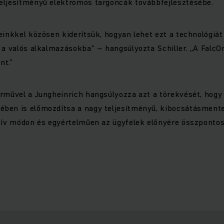
eljesítményű elektromos targoncák továbbfejlesztésébe.
einkkel közösen kiderítsük, hogyan lehet ezt a technológiát
 a valós alkalmazásokba” – hangsúlyozta Schiller. „A FalcO
nt.”
rművel a Jungheinrich hangsúlyozza azt a törekvését, hogy
ben is előmozdítsa a nagy teljesítményű, kibocsátásment
tív módon és egyértelműen az ügyfelek előnyére összpontos