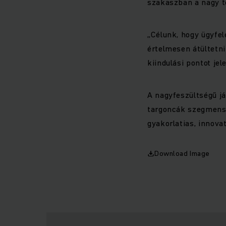
szakaszban a nagy t
„Célunk, hogy ügyfel
értelmesen átültetni
kiindulási pontot jele
A nagyfeszültségű já
targoncák szegmensé
gyakorlatias, innova
Download Image