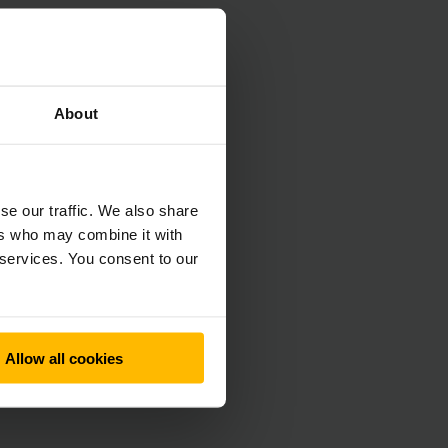
About
endelkezik – ez egy
i területeken. A
yítja, hogy mekkora
se our traffic. We also share
tromos targoncákkal.
ers who may combine it with
lbelül 4,0
 services. You consent to our
si sebességgel
Allow all cookies
rejlik a stabil
nagy gyakoriságú