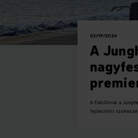
02/19/2026
A Jungh
nagyfes
premie
A FalcOnnal a Jungh
fejlesztési szakasz