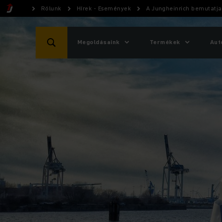
Rólunk
Hírek - Események
A Jungheinrich bemutatja
Megoldásaink
Termékek
Aut