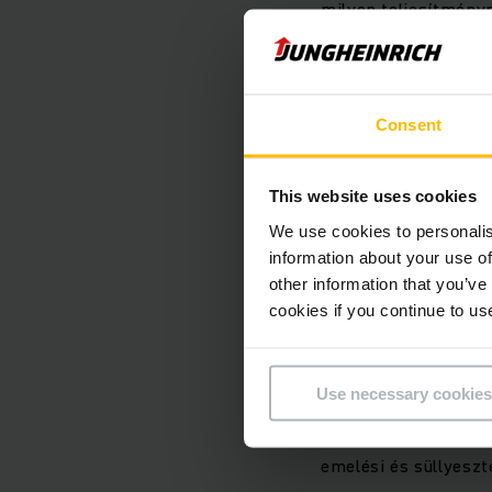
milyen teljesítményr
Teljesítmény, amel
Consent
A FalcOn 5000 kilog
tipikus követelményp
This website uses cookies
rendkívül dinamikus
We use cookies to personalis
hatékonyságnövekedé
information about your use of
A targonca terheléss
other information that you’ve
másodperc gyorsulást
cookies if you continue to us
A nagyfeszültségű já
Use necessary cookies
terhelés mellett a t
teljesítményű hidrau
emelési és süllyeszt