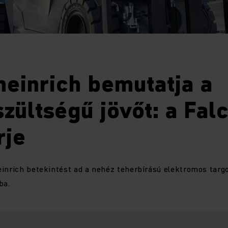
einrich bemutatja a
zültségű jövőt: a Fal
rje
einrich betekintést ad a nehéz teherbírású elektromos tar
ába.