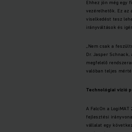
Ehhez jön még egy f
vezérelhetők. Ez az 
viselkedést tesz leh
irányváltások és ig
„Nem csak a feszült
Dr. Jasper Schnack, 
megfelelő rendszerar
valóban teljes mért
Technológiai vízió 
A FalcOn a LogiMAT 2
fejlesztési irányvo
vállalat egy követke