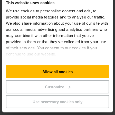
This website uses cookies
We use cookies to personalise content and ads, to
provide social media features and to analyse our traffic.
We also share information about your use of our site with
our social media, advertising and analytics partners who
may combine it with other information that you’ve
provided to them or that they’ve collected from your use
Business Network
Közösségi média
of their services. You consent to our cookies if you
continue to use our website.
REGISZTRÁCIÓ
Allow all cookies
Kérdése van?
Customize
VEGYE FEL VELÜNK A KAPCSOLATOT
Use necessary cookies only