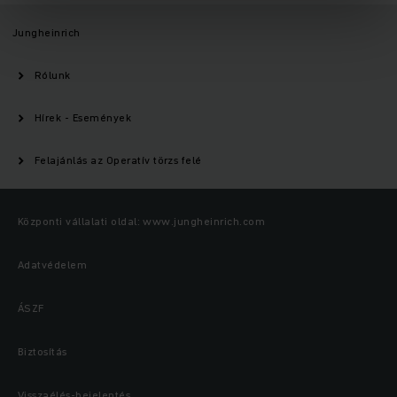
Jungheinrich
Rólunk
Hírek - Események
Felajánlás az Operatív törzs felé
Központi vállalati oldal: www.jungheinrich.com
Adatvédelem
ÁSZF
Biztosítás
Visszaélés-bejelentés