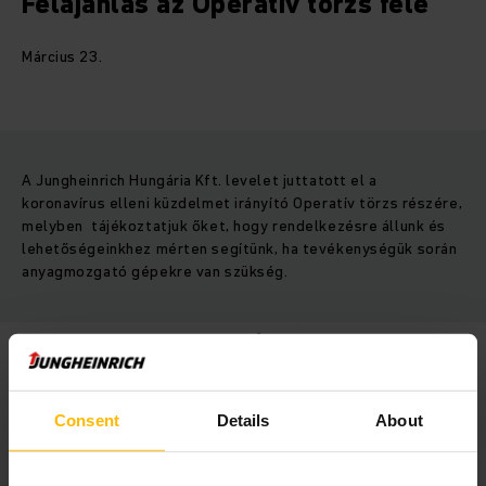
Felajánlás az Operatív törzs felé
Március 23.
A Jungheinrich Hungária Kft. levelet juttatott el a
koronavírus elleni küzdelmet irányító Operatív törzs részére,
melyben tájékoztatjuk őket, hogy rendelkezésre állunk és
lehetőségeinkhez mérten segítünk, ha tevékenységük során
anyagmozgató gépekre van szükség.
Consent
Details
About