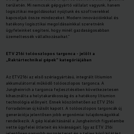
területén. Mi nemcsak gépgyártó vállalat vagyunk, hanem
logisztikai megoldásokat nyújtunk és szoftverekkel
kapcsoljuk össze mindezeket. Modern innovációinkkal és
hatékony logisztikai megoldásainkkal szeretnénk
ügyfeleinket segíteni, hogy minél gazdaságosabban
üzemeltessék vállalkozásaikat.”
ETV 216i tolóoszlopos targonca - jelölt a
„Raktártechnikai gépek” kategóriájában
Az ETV216i az első szériagyártású, integrált lítiumion
akkumulátorral működő tolóoszlopos targonca. A
Jungheinrich a targonca fejlesztésében következetesen
kihasználta a helytakarékosság és a hatékony lítiumion
technológia előnyeit. Ennek köszönhetően az ETV 216i
forradalmian új külsőt kapott. A tolóoszlopos targoncák új
generációja jelentősen jobb ergonómiai tulajdonságokkal
rendelkezik. A gép kialakításánál a Jungheinrich figyelembe
vette ügyfelei ötleteit és kívánságait. Így az ETV 216i
jelentősen nagyobb mozgásteret és a teljes körű kilátást