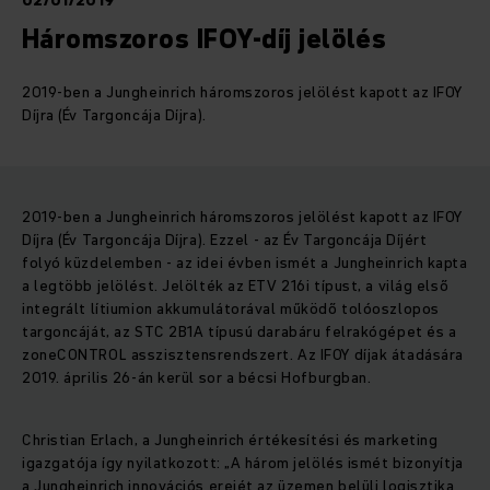
02/01/2019
Háromszoros IFOY-díj jelölés
2019-ben a Jungheinrich háromszoros jelölést kapott az IFOY
Díjra (Év Targoncája Díjra).
2019-ben a Jungheinrich háromszoros jelölést kapott az IFOY
Díjra (Év Targoncája Díjra). Ezzel - az Év Targoncája Díjért
folyó küzdelemben - az idei évben ismét a Jungheinrich kapta
a legtöbb jelölést. Jelölték az ETV 216i típust, a világ első
integrált lítiumion akkumulátorával működő tolóoszlopos
targoncáját, az STC 2B1A típusú darabáru felrakógépet és a
zoneCONTROL asszisztensrendszert. Az IFOY díjak átadására
2019. április 26-án kerül sor a bécsi Hofburgban.
Christian Erlach, a Jungheinrich értékesítési és marketing
igazgatója így nyilatkozott: „A három jelölés ismét bizonyítja
a Jungheinrich innovációs erejét az üzemen belüli logisztika