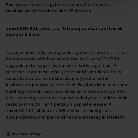
Könnyűszerkezete nagyfokú stabilitást biztosít és
rugalmasan méretezhető akár 25 méterig.
zoneCONTROL: jelölt az „Intralogisztikai szoftverek”
kategóriájában
A Jungheinrich célja a dolgozók, a gépek, az áru és a raktári
berendezések védelme, megóvása. Az új zoneCONTROL
nagyobb biztonságot nyújt a raktár kritikus pontjain. A
rendszer a targoncán elhelyezett rádiós modulból és ún.
rádiós kapcsolati pontokból áll, melyeket a raktár
kiválasztott pontjain helyeznek el. Egy ilyen kapcsolati pont
körül egy köralakú adómező alakul ki. A kapcsolati ponttól
mért távolság szerint a targoncán elhelyezett rádiós modul
reakciókat vált ki, mint például a gép lefékezése. A
zoneCONTROL alapja az UWB rádiós technológia és
alkalmazásával már pár centiméter pontosság is elérhető.
Download Image