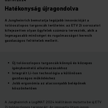
03/19/2024
Hatékonyság újragondolva
A Jungheinrich bemutatja legújabb innovációját a
tolóoszlopos targoncák területén: az ETV 2i sorozatot
kifejezetten olyan ügyfelek számára tervezték, akik a
legmagasabb minőséget és rugalmasságot keresik
gazdaságos feltételek mellett.
Új tolóoszlopos targoncák könnyű és közepes
igénybevételű alkalmazásokhoz
Integrált Li-Ion technológia a különösen
gazdaságos működéshez
Jobb ergonómia az alacsonyabb belépőnek
köszönhetően
A Jungheinrich a LogiMAT 2024 kiállításon mutatta be új ETV
2i tolóoszlopos targoncáit. Az innovatív lítium-ionos