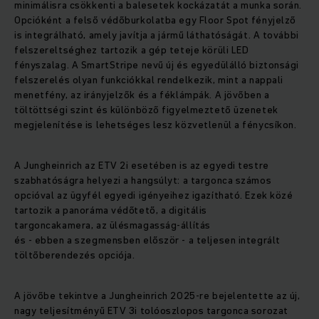
minimálisra csökkenti a balesetek kockázatát a munka során.
Opcióként a felső védőburkolatba egy Floor Spot fényjelző
is integrálható, amely javítja a jármű láthatóságát. A további
felszereltséghez tartozik a gép teteje körüli LED
fényszalag. A SmartStripe nevű új és egyedülálló biztonsági
felszerelés olyan funkciókkal rendelkezik, mint a nappali
menetfény, az irányjelzők és a féklámpák. A jövőben a
töltöttségi szint és különböző figyelmeztető üzenetek
megjelenítése is lehetséges lesz közvetlenül a fénycsíkon.
A Jungheinrich az ETV 2i esetében is az egyedi testre
szabhatóságra helyezi a hangsúlyt: a targonca számos
opcióval az ügyfél egyedi igényeihez igazítható. Ezek közé
tartozik a panoráma védőtető, a digitális
targoncakamera, az ülésmagasság-állítás
és - ebben a szegmensben először - a teljesen integrált
töltőberendezés opciója.
A jövőbe tekintve a Jungheinrich 2025-re bejelentette az új,
nagy teljesítményű ETV 3i tolóoszlopos targonca sorozat