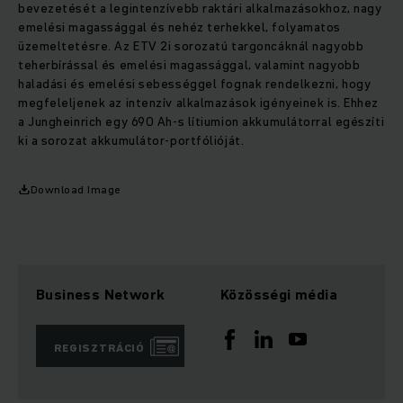
bevezetését a legintenzívebb raktári alkalmazásokhoz, nagy
emelési magassággal és nehéz terhekkel, folyamatos
üzemeltetésre. Az ETV 2i sorozatú targoncáknál nagyobb
teherbírással és emelési magassággal, valamint nagyobb
haladási és emelési sebességgel fognak rendelkezni, hogy
megfeleljenek az intenzív alkalmazások igényeinek is. Ehhez
a Jungheinrich egy 690 Ah-s lítiumion akkumulátorral egészíti
ki a sorozat akkumulátor-portfólióját.
Download Image
Business Network
Közösségi média
REGISZTRÁCIÓ