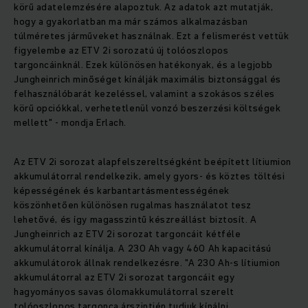
körű adatelemzésére alapoztuk. Az adatok azt mutatják,
hogy a gyakorlatban ma már számos alkalmazásban
túlméretes járműveket használnak. Ezt a felismerést vettük
figyelembe az ETV 2i sorozatú új tolóoszlopos
targoncáinknál. Ezek különösen hatékonyak, és a legjobb
Jungheinrich minőséget kínálják maximális biztonsággal és
felhasználóbarát kezeléssel, valamint a szokásos széles
körű opciókkal, verhetetlenül vonzó beszerzési költségek
mellett" - mondja Erlach.
Az ETV 2i sorozat alapfelszereltségként beépített lítiumion
akkumulátorral rendelkezik, amely gyors- és köztes töltési
képességének és karbantartásmentességének
köszönhetően különösen rugalmas használatot tesz
lehetővé, és így magasszintű készreállást biztosít. A
Jungheinrich az ETV 2i sorozat targoncáit kétféle
akkumulátorral kínálja. A 230 Ah vagy 460 Ah kapacitású
akkumulátorok állnak rendelkezésre. "A 230 Ah-s lítiumion
akkumulátorral az ETV 2i sorozat targoncáit egy
hagyományos savas ólomakkumulátorral szerelt
tolóoszlopos targonca árszintjén tudjuk kínálni