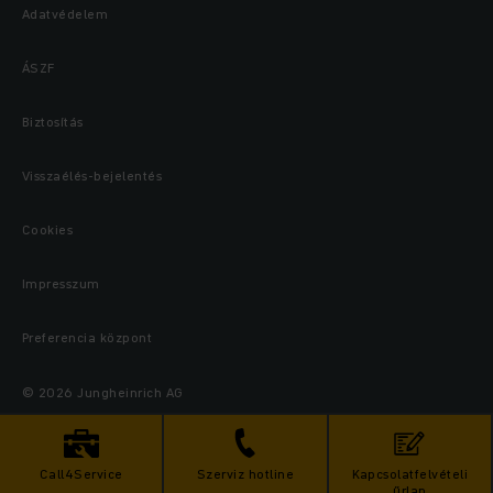
Adatvédelem
ÁSZF
Biztosítás
Visszaélés-bejelentés
Cookies
Impresszum
Preferencia központ
© 2026 Jungheinrich AG
Call4Service
Szerviz hotline
Kapcsolatfelvételi
űrlap