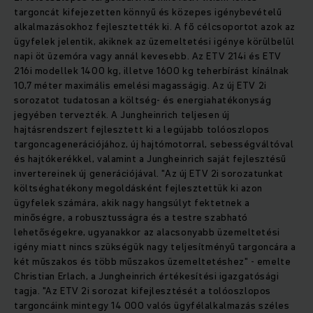
targoncát kifejezetten könnyű és közepes igénybevételű
alkalmazásokhoz fejlesztették ki. A fő célcsoportot azok az
ügyfelek jelentik, akiknek az üzemeltetési igénye körülbelül
napi öt üzemóra vagy annál kevesebb. Az ETV 214i és ETV
216i modellek 1400 kg, illetve 1600 kg teherbírást kínálnak
10,7 méter maximális emelési magasságig. Az új ETV 2i
sorozatot tudatosan a költség- és energiahatékonyság
jegyében tervezték. A Jungheinrich teljesen új
hajtásrendszert fejlesztett ki a legújabb tolóoszlopos
targoncagenerációjához, új hajtómotorral, sebességváltóval
és hajtókerékkel, valamint a Jungheinrich saját fejlesztésű
invertereinek új generációjával. "Az új ETV 2i sorozatunkat
költséghatékony megoldásként fejlesztettük ki azon
ügyfelek számára, akik nagy hangsúlyt fektetnek a
minőségre, a robusztusságra és a testre szabható
lehetőségekre, ugyanakkor az alacsonyabb üzemeltetési
igény miatt nincs szükségük nagy teljesítményű targoncára a
két műszakos és több műszakos üzemeltetéshez" - emelte
Christian Erlach, a Jungheinrich értékesítési igazgatósági
tagja. "Az ETV 2i sorozat kifejlesztését a tolóoszlopos
targoncáink mintegy 14 000 valós ügyfélalkalmazás széles