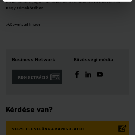
és az emberi jogok, az etika és a fenntartható beszerzés
négy témakörében.
Download Image
Business Network
Közösségi média
REGISZTRÁCIÓ
Kérdése van?
VEGYE FEL VELÜNK A KAPCSOLATOT