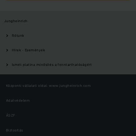
Jungheinrich
Rólunk
Hírek - Események
Ismét platina minősítés a fenntarthatóságért
Központi vállalati oldal: www.jungheinrich.com
Adatvédelem
ÁSZF
Biztosítás