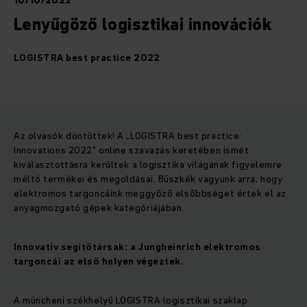
10/10/2022
Lenyűgöző logisztikai innovációk
LOGISTRA best practice 2022
Az olvasók döntöttek! A „LOGISTRA best practice:
Innovations 2022" online szavazás keretében ismét
kiválasztottásra kerültek a logisztika világának figyelemre
méltó termékei és megoldásai. Büszkék vagyunk arra, hogy
elektromos targoncáink meggyőző elsőbbséget értek el az
anyagmozgató gépek kategóriájában.
Innovatív segítőtársak: a Jungheinrich elektromos
targoncái az első helyen végeztek.
A müncheni székhelyű LOGISTRA logisztikai szaklap