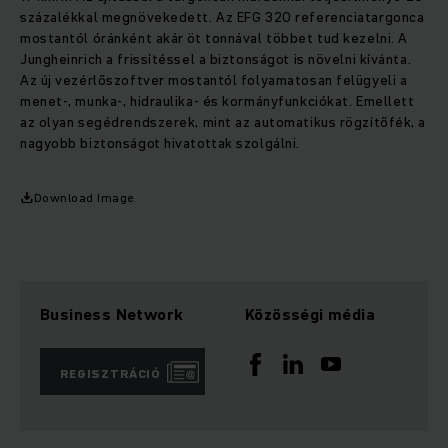
százalékkal megnövekedett. Az EFG 320 referenciatargonca
mostantól óránként akár öt tonnával többet tud kezelni. A
Jungheinrich a frissítéssel a biztonságot is növelni kívánta.
Az új vezérlőszoftver mostantól folyamatosan felügyeli a
menet-, munka-, hidraulika- és kormányfunkciókat. Emellett
az olyan segédrendszerek, mint az automatikus rögzítőfék, a
nagyobb biztonságot hivatottak szolgálni.
Download Image
Business Network
Közösségi média
REGISZTRÁCIÓ