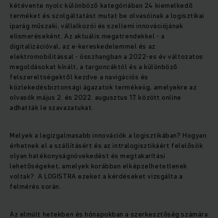
kétévente nyolc különböző kategóriában 24 kiemelkedő
terméket és szolgáltatást mutat be olvasóinak a logisztikai
iparág műszaki, vállalkozói és szellemi innovációjának
elismeréseként. Az aktuális megatrendekkel - a
digitalizációval, az e-kereskedelemmel és az
elektromobilitással - összhangban a 2022-es év változatos
megoldásokat kínált, a targoncáktól és a különböző
felszereltségektől kezdve a navigációs és
közlekedésbiztonsági ágazatok termékeiig, amelyekre az
olvasók május 2. és 2022. augusztus 17. között online
adhatták le szavazatukat.
Melyek a legizgalmasabb innovációk a logisztikában? Hogyan
érhetnek el a szállításért és az intralogisztikáért felelősök
olyan hatékonyságnövekedést és megtakarítási
lehetőségeket, amelyek korábban elképzelhetetlenek
voltak? A LOGISTRA ezeket a kérdéseket vizsgálta a
felmérés során.
Az elmúlt hetekben és hónapokban a szerkesztőség számára